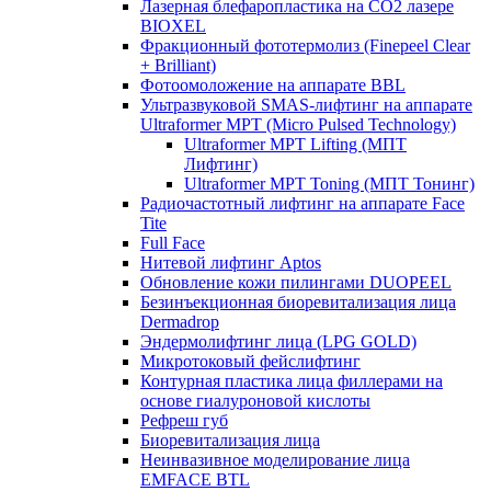
Лазерная блефаропластика на CO2 лазере
BIOXEL
Фракционный фототермолиз (Finepeel Clear
+ Brilliant)
Фотоомоложение на аппарате BBL
Ультразвуковой SMAS-лифтинг на аппарате
Ultraformer MPT (Micro Pulsed Technology)
Ultraformer MPT Lifting (МПТ
Лифтинг)
Ultraformer MPT Toning (МПТ Тонинг)
Радиочастотный лифтинг на аппарате Face
Tite
Full Face
Нитевой лифтинг Aptos
Обновление кожи пилингами DUOPEEL
Безинъекционная биоревитализация лица
Dermadrop
Эндермолифтинг лица (LPG GOLD)
Микротоковый фейслифтинг
Контурная пластика лица филлерами на
основе гиалуроновой кислоты
Рефреш губ
Биоревитализация лица
Неинвазивное моделирование лица
EMFACE BTL