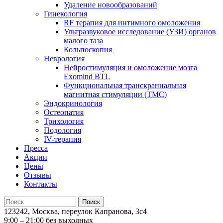
Удаление новообразований
Гинекология
RF терапия для интимного омоложения
Ультразвуковое исследование (УЗИ) органов
малого таза
Кольпоскопия
Неврология
Нейростимуляция и омоложение мозга
Exomind BTL
Функциональная транскраниальная
магнитная стимуляции (ТМС)
Эндокринология
Остеопатия
Трихология
Подология
IV-терапия
Пресса
Акции
Цены
Отзывы
Контакты
123242, Москва, переулок Капранова, 3с4
9:00 – 21:00 без выходных