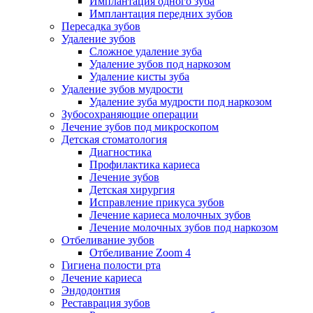
Имплантация одного зуба
Имплантация передних зубов
Пересадка зубов
Удаление зубов
Сложное удаление зуба
Удаление зубов под наркозом
Удаление кисты зуба
Удаление зубов мудрости
Удаление зуба мудрости под наркозом
Зубосохраняющие операции
Лечение зубов под микроскопом
Детская стоматология
Диагностика
Профилактика кариеса
Лечение зубов
Детская хирургия
Исправление прикуса зубов
Лечение кариеса молочных зубов
Лечение молочных зубов под наркозом
Отбеливание зубов
Отбеливание Zoom 4
Гигиена полости рта
Лечение кариеса
Эндодонтия
Реставрация зубов