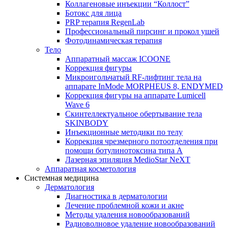
Коллагеновые инъекции “Коллост”
Ботокс для лица
PRP терапия RegenLab
Профессиональный пирсинг и прокол ушей
Фотодинамическая терапия
Тело
Аппаратный массаж ICOONE
Коррекция фигуры
Микроигольчатый RF-лифтинг тела на
аппарате InMode MORPHEUS 8, ENDYMED
Коррекция фигуры на аппарате Lumicell
Wave 6
Скинтеллектуальное обертывание тела
SKINBODY
Инъекционные методики по телу
Коррекция чрезмерного потоотделения при
помощи ботулинотоксина типа А
Лазерная эпиляция MedioStar NeXT
Аппаратная косметология
Системная медицина
Дерматология
Диагностика в дерматологии
Лечение проблемной кожи и акне
Методы удаления новообразований
Радиоволновое удаление новообразований