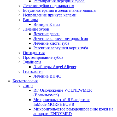
Реставрация передних зубов
Лечение зубов под наркозом
Ботулинотерапия в жевательные мышцы
Исправление прикуса капами
Виниры
Виниры E-max
Лечение зубов
Лечение десен
Лечение кариеса методом Icon
Лечение кисты зуба
Резекция верхушки корня зуба
Ортодонтия
Протезирование зубов
Элайнеры
Элайнеры Angel Aligner
Гнатология
Лечение ВНЧС
Косметология
Лицо
RF-Омоложение VOLNEWMER
(Вольньюмер)
Микроигольчатый RF-лифтинг
InMode MORPHEUS 8
Микроигольчатое ремоделирование кожи на
аппарате ENDYMED