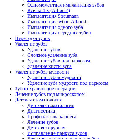
Одномоментная имплантация зубов
Все на 4-х (All-on-4)
Имплантация Straumann
Имплантация зубов All-on-6
Имплантация одного зуба
Имплантация передних зубов
Пересадка зубов
Удаление зубов
Удаление зубов
Сложное удаление зуба
Удаление зубов под наркозом
Удаление кисты зуба
Удаление зубов мудрости
Удаление зубов мудрости
Удаление зуба мудрости под наркозом
Зубосохраняющие операции
Лечение зубов под микроскопом
Детская стоматология
Детская стоматология
Диагностика
Профилактика кариеса
Лечение зубов
Детская хирургия
Исправление прикуса зубов
Лечение кариеса молочных зубов