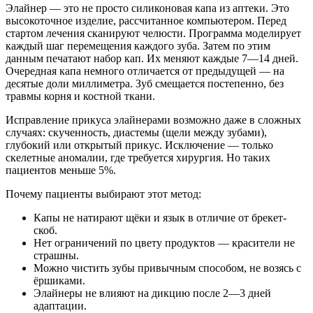
Элайнер — это не просто силиконовая капа из аптеки. Это
высокоточное изделие, рассчитанное компьютером. Перед
стартом лечения сканируют челюсти. Программа моделирует
каждый шаг перемещения каждого зуба. Затем по этим
данным печатают набор кап. Их меняют каждые 7—14 дней.
Очередная капа немного отличается от предыдущей — на
десятые доли миллиметра. Зуб смещается постепенно, без
травмы корня и костной ткани.
Исправление прикуса элайнерами возможно даже в сложных
случаях: скученность, диастемы (щели между зубами),
глубокий или открытый прикус. Исключение — только
скелетные аномалии, где требуется хирургия. Но таких
пациентов меньше 5%.
Почему пациенты выбирают этот метод:
Капы не натирают щёки и язык в отличие от брекет-
скоб.
Нет ограничений по цвету продуктов — красители не
страшны.
Можно чистить зубы привычным способом, не возясь с
ёршиками.
Элайнеры не влияют на дикцию после 2—3 дней
адаптации.