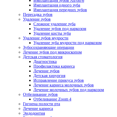
Имплантация зубов All-on-6
Имплантация одного зуба
Имплантация передних зубов
Пересадка зубов
Удаление зубов
Сложное удаление зуба
Удаление зубов под наркозом
Удаление кисты зуба
Удаление зубов мудрости
Удаление зуба мудрости под наркозом
Зубосохраняющие операции
Лечение зубов под микроскопом
Детская стоматология
Диагностика
Профилактика кариеса
Лечение зубов
Детская хирургия
Исправление прикуса зубов
Лечение кариеса молочных зубов
Лечение молочных зубов под наркозом
Отбеливание зубов
Отбеливание Zoom 4
Гигиена полости рта
Лечение кариеса
Эндодонтия