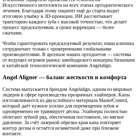
Искусственного интеллекта на всех этапах ортодонтического
лечения. Благодаря этому пациент ещё до старта видит
итоговую улыбку в 3D-проекции. ИИ рассчитывает
траекторию каждого зуба с высокой точностью, что делает
процесс предсказуемым, а сроки коррекции — более
сжатыми.
Чтобы гарантировать предсказуемый результат, наша клиника
сотрудничает только с проверенными глобальными
производителями. В арсенале наших ортодонтов — системы
от ведущих игроков рынка: швейцарского концерна Straumann
и китайской технологической компании Angelalign.
Angel Aligner — баланс жесткости и комфорта
Система выпускается брендом Angelalign, одним из мировых
лидеров в сфере производства прозрачных элайнеров. Капы
изготавливаются из двухслойного материала MasterControl,
который даёт нужное усилие для перемещения зубов и
одновременно не травмирует дёсны. Элайнеры полностью
облегают зубной ряд, обеспечивая постоянное, но мягкое
давление. За счёт лазерной обрезки края капа повторяет
контур десны и остаётся незаметной даже при близком
контакте.