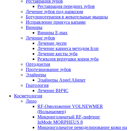
Реставрация зубов
Реставрация передних зубов
Лечение зубов под наркозом
Ботулинотерапия в жевательные мышцы
Исправление прикуса капами
Виниры
Виниры E-max
Лечение зубов
Лечение десен
Лечение кариеса методом Icon
Лечение кисты зуба
Резекция верхушки корня зуба
Ортодонтия
Протезирование зубов
Элайнеры
Элайнеры Angel Aligner
Гнатология
Лечение ВНЧС
Косметология
Лицо
RF-Омоложение VOLNEWMER
(Вольньюмер)
Микроигольчатый RF-лифтинг
InMode MORPHEUS 8
Микроигольчатое ремоделирование кожи на