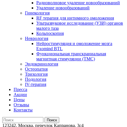
Радиоволновое удаление новообразований
Удаление новообразований
Гинекология
RF терапия для интимного омоложения
Ультразвуковое исследование (УЗИ) органов
малого таза
Кольпоскопия
Неврология
Нейростимуляция и омоложение мозга
Exomind BTL
Функциональная транскраниальная
магнитная стимуляции (ТМС)
Эндокринология
Остеопатия
Трихология
Подология
IV-терапия
Пресса
Акции
Цены
Отзывы
Контакты
123242, Москва, переулок Капранова, 3с4