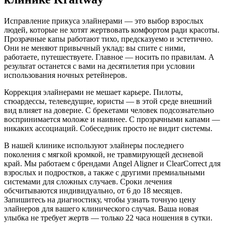
Исправление прикуса элайнерами — это выбор взрослых
людей, которые не хотят жертвовать комфортом ради красоты.
Прозрачные капы работают тихо, предсказуемо и эстетично.
Они не меняют привычный уклад: вы спите с ними,
работаете, путешествуете. Главное — носить по правилам. А
результат останется с вами на десятилетия при условии
использования ночных ретейнеров.
Коррекция элайнерами не мешает карьере. Пилоты,
стюардессы, телеведущие, юристы — в этой среде внешний
вид влияет на доверие. С брекетами человек подсознательно
воспринимается моложе и наивнее. С прозрачными капами —
никаких ассоциаций. Собеседник просто не видит системы.
В нашей клинике используют элайнеры последнего
поколения с мягкой кромкой, не травмирующей десневой
край. Мы работаем с брендами Angel Aligner и ClearCorrect для
взрослых и подростков, а также с другими премиальными
системами для сложных случаев. Сроки лечения
обсчитываются индивидуально, от 6 до 18 месяцев.
Запишитесь на диагностику, чтобы узнать точную цену
элайнеров для вашего клинического случая. Ваша новая
улыбка не требует жертв — только 22 часа ношения в сутки.