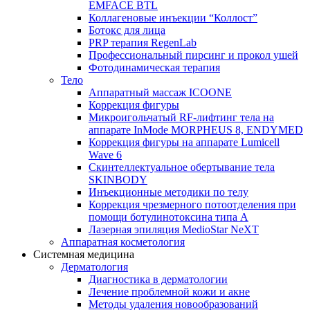
EMFACE BTL
Коллагеновые инъекции “Коллост”
Ботокс для лица
PRP терапия RegenLab
Профессиональный пирсинг и прокол ушей
Фотодинамическая терапия
Тело
Аппаратный массаж ICOONE
Коррекция фигуры
Микроигольчатый RF-лифтинг тела на
аппарате InMode MORPHEUS 8, ENDYMED
Коррекция фигуры на аппарате Lumicell
Wave 6
Скинтеллектуальное обертывание тела
SKINBODY
Инъекционные методики по телу
Коррекция чрезмерного потоотделения при
помощи ботулинотоксина типа А
Лазерная эпиляция MedioStar NeXT
Аппаратная косметология
Системная медицина
Дерматология
Диагностика в дерматологии
Лечение проблемной кожи и акне
Методы удаления новообразований