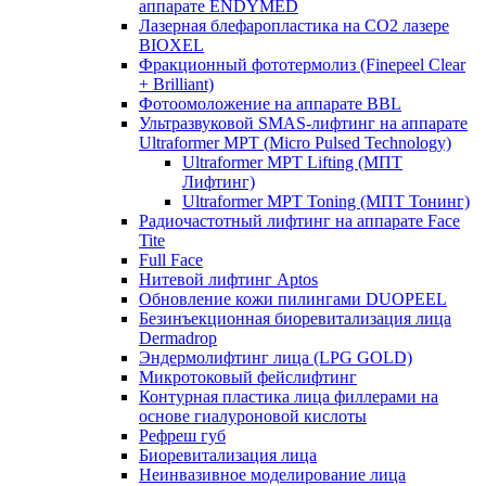
аппарате ENDYMED
Лазерная блефаропластика на CO2 лазере
BIOXEL
Фракционный фототермолиз (Finepeel Clear
+ Brilliant)
Фотоомоложение на аппарате BBL
Ультразвуковой SMAS-лифтинг на аппарате
Ultraformer MPT (Micro Pulsed Technology)
Ultraformer MPT Lifting (МПТ
Лифтинг)
Ultraformer MPT Toning (МПТ Тонинг)
Радиочастотный лифтинг на аппарате Face
Tite
Full Face
Нитевой лифтинг Aptos
Обновление кожи пилингами DUOPEEL
Безинъекционная биоревитализация лица
Dermadrop
Эндермолифтинг лица (LPG GOLD)
Микротоковый фейслифтинг
Контурная пластика лица филлерами на
основе гиалуроновой кислоты
Рефреш губ
Биоревитализация лица
Неинвазивное моделирование лица