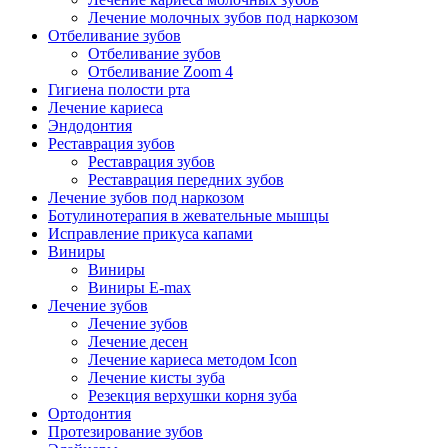
Лечение молочных зубов под наркозом
Отбеливание зубов
Отбеливание зубов
Отбеливание Zoom 4
Гигиена полости рта
Лечение кариеса
Эндодонтия
Реставрация зубов
Реставрация зубов
Реставрация передних зубов
Лечение зубов под наркозом
Ботулинотерапия в жевательные мышцы
Исправление прикуса капами
Виниры
Виниры
Виниры E-max
Лечение зубов
Лечение зубов
Лечение десен
Лечение кариеса методом Icon
Лечение кисты зуба
Резекция верхушки корня зуба
Ортодонтия
Протезирование зубов