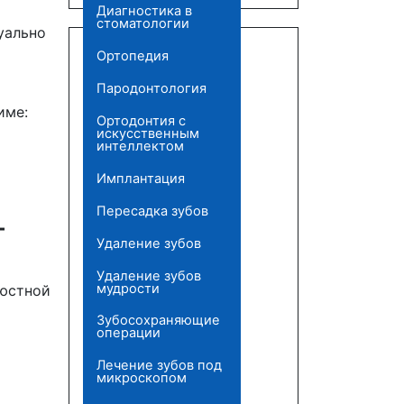
Диагностика в
стоматологии
уально
Ортопедия
Пародонтология
име:
Ортодонтия с
искусственным
интеллектом
Имплантация
Пересадка зубов
т
Удаление зубов
Удаление зубов
мудрости
люстной
Зубосохраняющие
операции
Лечение зубов под
микроскопом