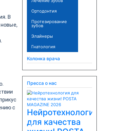
Лечение зубов
Ортодонтия
я. В
Протезирование
 новые,
зубов
Элайнеры
.
Гнатология
Колонка врача
Пресса о нас
ю.
ствии
прикус
ению с
Нейротехнология
для качества
Previous
Next