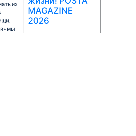
жизни! POSTA
мать их
MAGAZINE
с
2026
ищи.
эй» мы