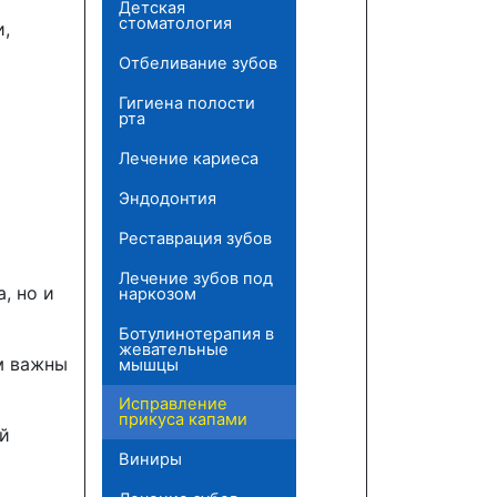
Детская
стоматология
и,
Отбеливание зубов
Гигиена полости
рта
Лечение кариеса
Эндодонтия
Реставрация зубов
Лечение зубов под
, но и
наркозом
Ботулинотерапия в
жевательные
м важны
мышцы
Исправление
прикуса капами
ый
Виниры