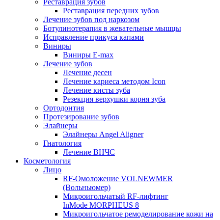
Реставрация зубов
Реставрация передних зубов
Лечение зубов под наркозом
Ботулинотерапия в жевательные мышцы
Исправление прикуса капами
Виниры
Виниры E-max
Лечение зубов
Лечение десен
Лечение кариеса методом Icon
Лечение кисты зуба
Резекция верхушки корня зуба
Ортодонтия
Протезирование зубов
Элайнеры
Элайнеры Angel Aligner
Гнатология
Лечение ВНЧС
Косметология
Лицо
RF-Омоложение VOLNEWMER
(Вольньюмер)
Микроигольчатый RF-лифтинг
InMode MORPHEUS 8
Микроигольчатое ремоделирование кожи на