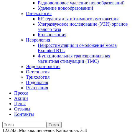
Радиоволновое удаление новообразований
Удаление новообразований
Гинекология
RF терапия для интимного омоложения
Ультразвуковое исследование (УЗИ) органов
малого таза
Кольпоскопия
Неврология
Нейростимуляция и омоложение мозга
Exomind BTL
Функциональная транскраниальная
магнитная стимуляции (ТМС)
Эндокринология
Остеопатия
Трихология
Подология
IV-терапия
Пресса
Акции
Цены
Отзывы
Контакты
123242, Москва, переулок Капранова, 3с4