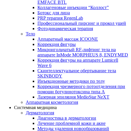
EMFACE BTL
Коллагеновые инъекции “Коллост”
Ботокс для лица
PRP терапия RegenLab
Профессиональный пирсинг и прокол ушей
Фотодинамическая терапия
Тело
Аппаратный массаж ICOONE
Коррекция фигуры
Микроигольчатый RF-лифтинг тела на
аппарате InMode MORPHEUS 8, ENDYMED
Коррекция фигуры на аппарате Lumicell
Wave 6
Скинтеллектуальное обертывание тела
SKINBODY
Инъекционные методики по телу
Коррекция чрезмерного потоотделения при
помощи ботулинотоксина типа А
Лазерная эпиляция MedioStar NeXT
Аппаратная косметология
Системная медицина
Дерматология
Диагностика в дерматологии
Лечение проблемной кожи и акне
Методы удаления новообразований