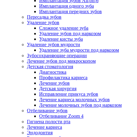
Имплантация зубов All-on-6
Имплантация одного зуба
Имплантация передних зубов
Пересадка зубов
Удаление зубов
Сложное удаление зуба
Удаление зубов под наркозом
Удаление кисты зуба
Удаление зубов мудрости
Удаление зуба мудрости под наркозом
Зубосохраняющие операции
Лечение зубов под микроскопом
Детская стоматология
Диагностика
Профилактика кариеса
Лечение зубов
Детская хирургия
Исправление прикуса зубов
Лечение кариеса молочных зубов
Лечение молочных зубов под наркозом
Отбеливание зубов
Отбеливание Zoom 4
Гигиена полости рта
Лечение кариеса
Эндодонтия