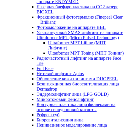
аппарате ENDYMED
Лазерная блефаропластика на CO2 лазере
BIOXEL
Фракционный фототермолиз (Finepeel Clear
+ Brilliant)
Фотоомоложение на аппарате BBL
Ультразвуковой SMAS-лифтинг на аппарате
Ultraformer MPT (Micro Pulsed Technology)
Ultraformer MPT Lifting (МПТ
Лифтинг)
Ultraformer MPT Toning (МПТ Тонинг)
Радиочастотный лифтинг на аппарате Face
Tite
Full Face
Нитевой лифтинг Aptos
Обновление кожи пилингами DUOPEEL
Безинъекционная биоревитализация лица
Dermadrop
Эндермолифтинг лица (LPG GOLD)
Микротоковый фейслифтинг
Контурная пластика лица филлерами на
основе гиалуроновой кислоты
Рефреш губ
Биоревитализация лица
Неинвазивное моделирование лица