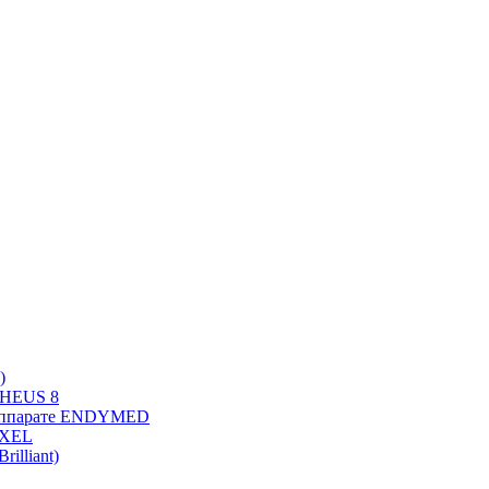
)
PHEUS 8
 аппарате ENDYMED
OXEL
illiant)