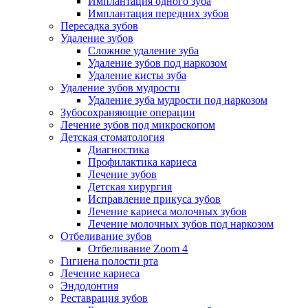
Имплантация одного зуба
Имплантация передних зубов
Пересадка зубов
Удаление зубов
Сложное удаление зуба
Удаление зубов под наркозом
Удаление кисты зуба
Удаление зубов мудрости
Удаление зуба мудрости под наркозом
Зубосохраняющие операции
Лечение зубов под микроскопом
Детская стоматология
Диагностика
Профилактика кариеса
Лечение зубов
Детская хирургия
Исправление прикуса зубов
Лечение кариеса молочных зубов
Лечение молочных зубов под наркозом
Отбеливание зубов
Отбеливание Zoom 4
Гигиена полости рта
Лечение кариеса
Эндодонтия
Реставрация зубов