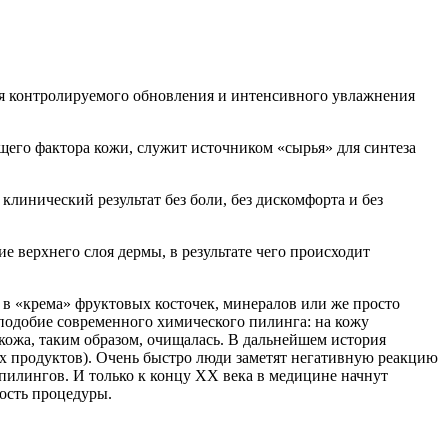
ля контролируемого обновления и интенсивного увлажнения
щего фактора кожи, служит источником «сырья» для синтеза
линический результат без боли, без дискомфорта и без
 верхнего слоя дермы, в результате чего происходит
 в «крема» фруктовых косточек, минералов или же просто
 подобие современного химического пилинга: на кожу
 кожа, таким образом, очищалась. В дальнейшем история
ых продуктов). Очень быстро люди заметят негативную реакцию
пилингов. И только к концу XX века в медицине начнут
ость процедуры.