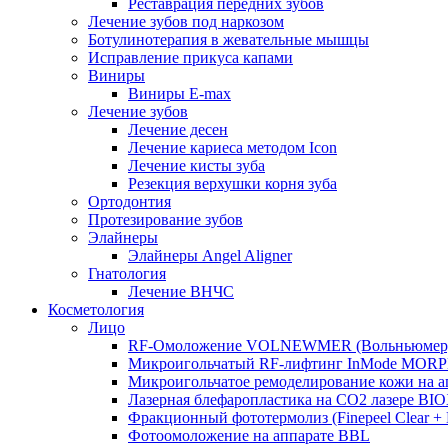
Реставрация передних зубов
Лечение зубов под наркозом
Ботулинотерапия в жевательные мышцы
Исправление прикуса капами
Виниры
Виниры E-max
Лечение зубов
Лечение десен
Лечение кариеса методом Icon
Лечение кисты зуба
Резекция верхушки корня зуба
Ортодонтия
Протезирование зубов
Элайнеры
Элайнеры Angel Aligner
Гнатология
Лечение ВНЧС
Косметология
Лицо
RF-Омоложение VOLNEWMER (Вольньюмер
Микроигольчатый RF-лифтинг InMode MOR
Микроигольчатое ремоделирование кожи на
Лазерная блефаропластика на CO2 лазере BI
Фракционный фототермолиз (Finepeel Clear + Br
Фотоомоложение на аппарате BBL