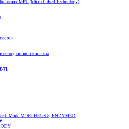
raformer MPT (Micro Pulsed Technology)
e
madrop
ве гиалуроновой кислоты
 BTL
арате InMode MORPHEUS 8, ENDYMED
 6
NBODY