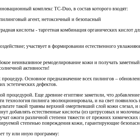
нновационный комплекс TC-Duo, в состав которого входят:
пилинговый агент, нетоксичный и безопасный
градная кислоты - таргетная комбинация органических кислот д
оздействие; участвует в формировании естественного увлажняю
окое неинвазивное ремоделирование кожи и получать заметный к
 солнечной активности!
процедур. Основное предназначение всех пилингов – обновление
их эстетических дефектов.
й процедурой. Еще древние египтяне заметили, что добавление
сти технология пилинга эволюционировала, и на свет появилось
ультате такой травмы верхний омертвевший слой кожи слезал, и
чнут добавлять естественные кислоты (из цитрусовых и молочн
лучат ожоги различной степени тяжести от прежних химических 
лируемой степенью повреждения кожи, гарантирующие безопасн
ает ту или иную программу: