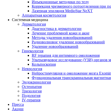
Инъекционные методики по телу
Коррекция чрезмерного потоотделения при п
Лазерная эпиляция MedioStar NeXT
Аппаратная косметология
Системная медицина
Дерматология
Диагностика в дерматологии
Лечение проблемной кожи и акне
Методы удаления новообразований
Радиоволновое удаление новообразований
Удаление новообразований
Гинекология
RF терапия для интимного омоложения
Ультразвуковое исследование (УЗИ) органов м
Кольпоскопия
Неврология
Нейростимуляция и омоложение мозга Exomi
Функциональная транскраниальная магнитна
Эндокринология
Остеопатия
Трихология
Подология
IV-терапия
Пресса
Акции