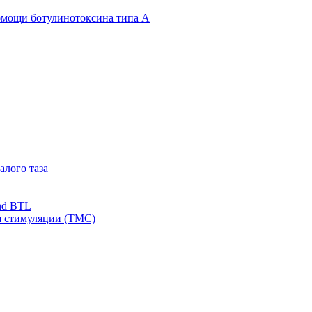
омощи ботулинотоксина типа А
алого таза
nd BTL
я стимуляции (ТМС)