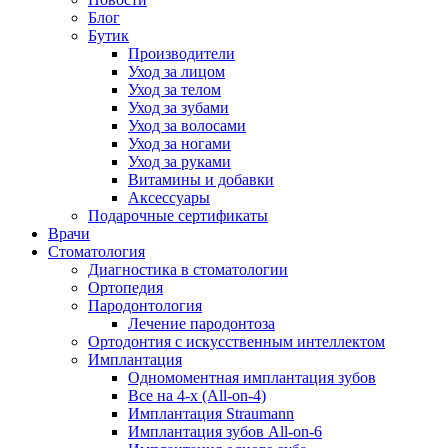
Блог
Бутик
Производители
Уход за лицом
Уход за телом
Уход за зубами
Уход за волосами
Уход за ногами
Уход за руками
Витамины и добавки
Аксессуары
Подарочные сертификаты
Врачи
Стоматология
Диагностика в стоматологии
Ортопедия
Пародонтология
Лечение пародонтоза
Ортодонтия с искусственным интеллектом
Имплантация
Одномоментная имплантация зубов
Все на 4-х (All-on-4)
Имплантация Straumann
Имплантация зубов All-on-6