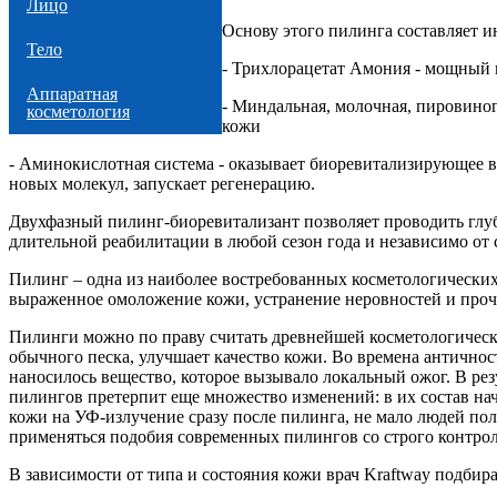
Лицо
Основу этого пилинга составляет и
Тело
- Трихлорацетат Амония - мощный 
Аппаратная
- Миндальная, молочная, пировино
косметология
кожи
- Аминокислотная система - оказывает биоревитализирующее в
новых молекул, запускает регенерацию.
Двухфазный пилинг-биоревитализант позволяет проводить глуб
длительной реабилитации в любой сезон года и независимо от
Пилинг – одна из наиболее востребованных косметологических 
выраженное омоложение кожи, устранение неровностей и проч
Пилинги можно по праву считать древнейшей косметологическо
обычного песка, улучшает качество кожи. Во времена антично
наносилось вещество, которое вызывало локальный ожог. В рез
пилингов претерпит еще множество изменений: в их состав на
кожи на УФ-излучение сразу после пилинга, не мало людей по
применяться подобия современных пилингов со строго контро
В зависимости от типа и состояния кожи врач Kraftway подбир