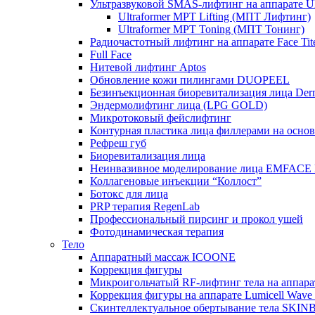
Ультразвуковой SMAS-лифтинг на аппарате Ult
Ultraformer MPT Lifting (МПТ Лифтинг)
Ultraformer MPT Toning (МПТ Тонинг)
Радиочастотный лифтинг на аппарате Face Tit
Full Face
Нитевой лифтинг Aptos
Обновление кожи пилингами DUOPEEL
Безинъекционная биоревитализация лица Der
Эндермолифтинг лица (LPG GOLD)
Микротоковый фейслифтинг
Контурная пластика лица филлерами на осно
Рефреш губ
Биоревитализация лица
Неинвазивное моделирование лица EMFACE
Коллагеновые инъекции “Коллост”
Ботокс для лица
PRP терапия RegenLab
Профессиональный пирсинг и прокол ушей
Фотодинамическая терапия
Тело
Аппаратный массаж ICOONE
Коррекция фигуры
Микроигольчатый RF-лифтинг тела на апп
Коррекция фигуры на аппарате Lumicell Wave
Скинтеллектуальное обертывание тела SKI