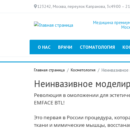
123242, Москва, переулок Капранова, 3с4
9:00 – 2
Медицина премиум
Мос
Главное меню
О НАС
ВРАЧИ
СТОМАТОЛОГИЯ
КО
Главная страница
Косметология
Неинвазивное
Неинвазивное моделир
Pеволюция в омоложении для эстетич
EMFACE BTL!
Это первая в России процедура, котор
ткани и мимические мышцы, восстана