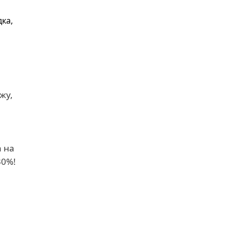
ка,
жу,
 на
30%!