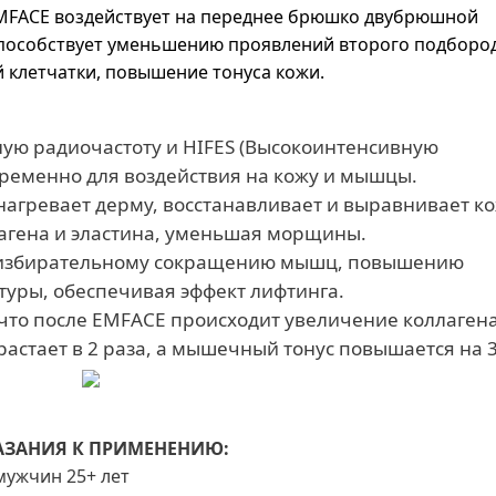
 EMFACE воздействует на переднее брюшко двубрюшной
пособствует уменьшению проявлений второго подбород
клетчатки, повышение тонуса кожи.
ую радиочастоту и HIFES (Высокоинтенсивную
ременно для воздействия на кожу и мышцы.
агревает дерму, восстанавливает и выравнивает ко
агена и эластина, уменьшая морщины.
ря избирательному сокращению мышц, повышению
туры, обеспечивая эффект лифтинга.
что после EMFACE происходит увеличение коллагена
зрастает в 2 раза, а мышечный тонус повышается на 
ЗАНИЯ К ПРИМЕНЕНИЮ:
мужчин 25+ лет