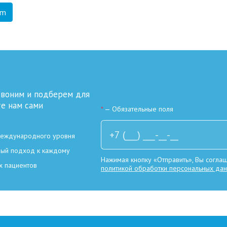
am
звоним и подберем для
те нам сами
*
— Обязательные поля
международного уровня
ный подход к каждому
Нажимая кнопку «Отправить», Вы соглаш
х пациентов
политикой обработки персональных да