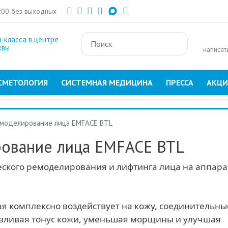
Перейти
1:00 без выходных
к
основному
-класса в центре
содержанию
квы
написат
СМЕТОЛОГИЯ
СИСТЕМНАЯ МЕДИЦИНА
ПРЕССА
АКЦ
 моделирование лица EMFACE BTL
ование лица EMFACE BTL
еского ремоделирования и лифтинга лица на аппара
ая комплексно воздействует на кожу, соединительны
вливая тонус кожи, уменьшая морщины и улучшая