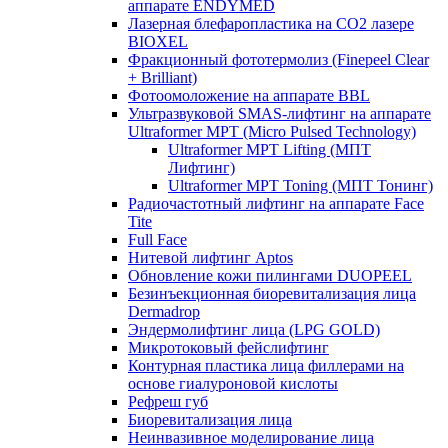
аппарате ENDYMED
Лазерная блефаропластика на CO2 лазере
BIOXEL
Фракционный фототермолиз (Finepeel Clear
+ Brilliant)
Фотоомоложение на аппарате BBL
Ультразвуковой SMAS-лифтинг на аппарате
Ultraformer MPT (Micro Pulsed Technology)
Ultraformer MPT Lifting (МПТ
Лифтинг)
Ultraformer MPT Toning (МПТ Тонинг)
Радиочастотный лифтинг на аппарате Face
Tite
Full Face
Нитевой лифтинг Aptos
Обновление кожи пилингами DUOPEEL
Безинъекционная биоревитализация лица
Dermadrop
Эндермолифтинг лица (LPG GOLD)
Микротоковый фейслифтинг
Контурная пластика лица филлерами на
основе гиалуроновой кислоты
Рефреш губ
Биоревитализация лица
Неинвазивное моделирование лица