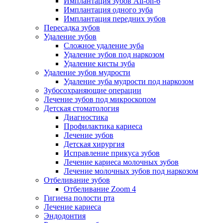
Имплантация зубов All-on-6
Имплантация одного зуба
Имплантация передних зубов
Пересадка зубов
Удаление зубов
Сложное удаление зуба
Удаление зубов под наркозом
Удаление кисты зуба
Удаление зубов мудрости
Удаление зуба мудрости под наркозом
Зубосохраняющие операции
Лечение зубов под микроскопом
Детская стоматология
Диагностика
Профилактика кариеса
Лечение зубов
Детская хирургия
Исправление прикуса зубов
Лечение кариеса молочных зубов
Лечение молочных зубов под наркозом
Отбеливание зубов
Отбеливание Zoom 4
Гигиена полости рта
Лечение кариеса
Эндодонтия