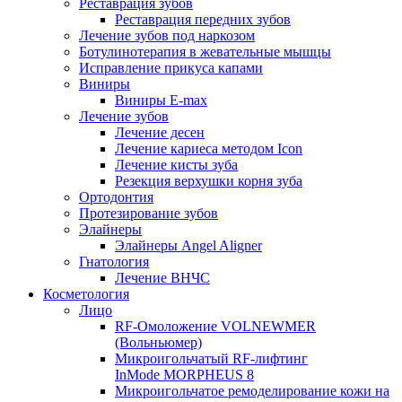
Реставрация зубов
Реставрация передних зубов
Лечение зубов под наркозом
Ботулинотерапия в жевательные мышцы
Исправление прикуса капами
Виниры
Виниры E-max
Лечение зубов
Лечение десен
Лечение кариеса методом Icon
Лечение кисты зуба
Резекция верхушки корня зуба
Ортодонтия
Протезирование зубов
Элайнеры
Элайнеры Angel Aligner
Гнатология
Лечение ВНЧС
Косметология
Лицо
RF-Омоложение VOLNEWMER
(Вольньюмер)
Микроигольчатый RF-лифтинг
InMode MORPHEUS 8
Микроигольчатое ремоделирование кожи на