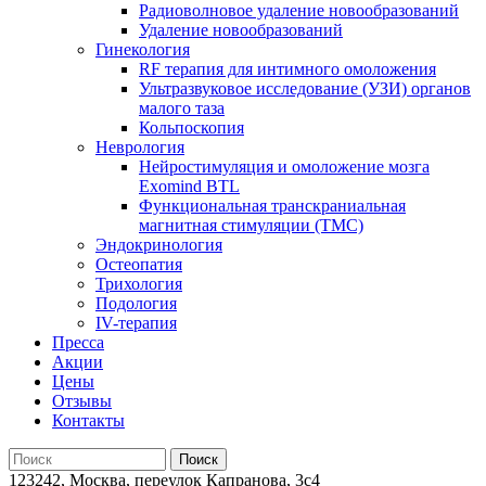
Радиоволновое удаление новообразований
Удаление новообразований
Гинекология
RF терапия для интимного омоложения
Ультразвуковое исследование (УЗИ) органов
малого таза
Кольпоскопия
Неврология
Нейростимуляция и омоложение мозга
Exomind BTL
Функциональная транскраниальная
магнитная стимуляции (ТМС)
Эндокринология
Остеопатия
Трихология
Подология
IV-терапия
Пресса
Акции
Цены
Отзывы
Контакты
123242, Москва, переулок Капранова, 3с4