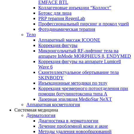
EMFACE BTL
Коллагеновые инъекции “Коллост”
Ботокс для лица
PRP терапия RegenLab
Профессиональный пирсинг и прокол ушей
Фотодинамическая терапия
Тело
Аппаратный массаж ICOONE
Коррекция фигуры
Микроигольчатый RF-лифтинг тела на
аппарате InMode MORPHEUS 8, ENDYMED
Коррекция фигуры на аппарате Lumicell
Wave 6
Скинтеллектуальное обертывание тела
SKINBODY
Инъекционные методики по телу
Коррекция чрезмерного потоотделения при
помощи ботулинотоксина типа А
Лазерная эпиляция MedioStar NeXT
Аппаратная косметология
Системная медицина
Дерматология
Диагностика в дерматологии
Лечение проблемной кожи и акне
Методы удаления новообразований