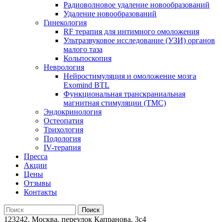
Радиоволновое удаление новообразований
Удаление новообразований
Гинекология
RF терапия для интимного омоложения
Ультразвуковое исследование (УЗИ) органов
малого таза
Кольпоскопия
Неврология
Нейростимуляция и омоложение мозга
Exomind BTL
Функциональная транскраниальная
магнитная стимуляции (ТМС)
Эндокринология
Остеопатия
Трихология
Подология
IV-терапия
Пресса
Акции
Цены
Отзывы
Контакты
123242, Москва, переулок Капранова, 3с4