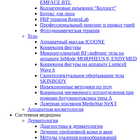
EMFACE BTL
Коллагеновые инъекции “Коллост”
Ботокс для лица
PRP терапия RegenLab
Профессиональный пирсинг и прокол ушей
Фотодинамическая терапия
Тело
Аппаратный массаж ICOONE
Коррекция фигуры
Микроигольчатый RF-лифтинг тела на
аппарате InMode MORPHEUS 8, ENDYMED
Коррекция фигуры на аппарате Lumicell
Wave 6
Скинтеллектуальное обертывание тела
SKINBODY
Инъекционные методики по телу
Коррекция чрезмерного потоотделения при
помощи ботулинотоксина типа А
Лазерная эпиляция MedioStar NeXT
Аппаратная косметология
Системная медицина
Дерматология
Диагностика в дерматологии
Лечение проблемной кожи и акне
Методы удаления новообразований