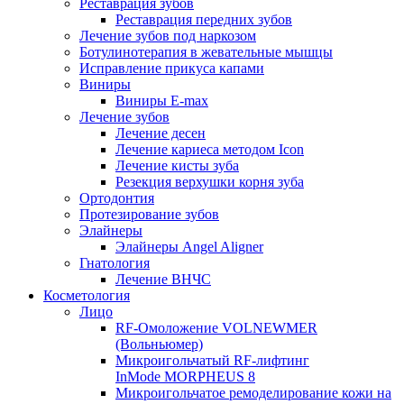
Реставрация зубов
Реставрация передних зубов
Лечение зубов под наркозом
Ботулинотерапия в жевательные мышцы
Исправление прикуса капами
Виниры
Виниры E-max
Лечение зубов
Лечение десен
Лечение кариеса методом Icon
Лечение кисты зуба
Резекция верхушки корня зуба
Ортодонтия
Протезирование зубов
Элайнеры
Элайнеры Angel Aligner
Гнатология
Лечение ВНЧС
Косметология
Лицо
RF-Омоложение VOLNEWMER
(Вольньюмер)
Микроигольчатый RF-лифтинг
InMode MORPHEUS 8
Микроигольчатое ремоделирование кожи на