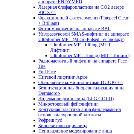
аппарате ENDYMED
Лазерная блефаропластика на CO2 лазере
BIOXEL
Фракционный фототермолиз (Finepeel Clear
+ Brilliant)
Фотоомоложение на аппарате BBL
Ультразвуковой SMAS-лифтинг на аппарате
Ultraformer MPT (Micro Pulsed Technology)
Ultraformer MPT Lifting (МПТ
Лифтинг)
Ultraformer MPT Toning (МПТ Тонинг)
Радиочастотный лифтинг на аппарате Face
Tite
Full Face
Нитевой лифтинг Aptos
Обновление кожи пилингами DUOPEEL
Безинъекционная биоревитализация лица
Dermadrop
Эндермолифтинг лица (LPG GOLD)
Микротоковый фейслифтинг
Контурная пластика лица филлерами на
основе гиалуроновой кислоты
Рефреш губ
Биоревитализация лица
Неинвазивное моделирование лица