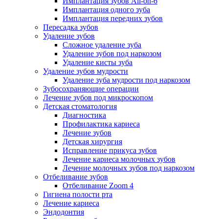
Имплантация зубов All-on-6
Имплантация одного зуба
Имплантация передних зубов
Пересадка зубов
Удаление зубов
Сложное удаление зуба
Удаление зубов под наркозом
Удаление кисты зуба
Удаление зубов мудрости
Удаление зуба мудрости под наркозом
Зубосохраняющие операции
Лечение зубов под микроскопом
Детская стоматология
Диагностика
Профилактика кариеса
Лечение зубов
Детская хирургия
Исправление прикуса зубов
Лечение кариеса молочных зубов
Лечение молочных зубов под наркозом
Отбеливание зубов
Отбеливание Zoom 4
Гигиена полости рта
Лечение кариеса
Эндодонтия