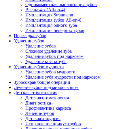
Одномоментная имплантация зубов
Все на 4-х (All-on-4)
Имплантация Straumann
Имплантация зубов All-on-6
Имплантация одного зуба
Имплантация передних зубов
Пересадка зубов
Удаление зубов
Удаление зубов
Сложное удаление зуба
Удаление зубов под наркозом
Удаление кисты зуба
Удаление зубов мудрости
Удаление зубов мудрости
Удаление зуба мудрости под наркозом
Зубосохраняющие операции
Лечение зубов под микроскопом
Детская стоматология
Детская стоматология
Диагностика
Профилактика кариеса
Лечение зубов
Детская хирургия
Исправление прикуса зубов
Лечение кариеса молочных зубов