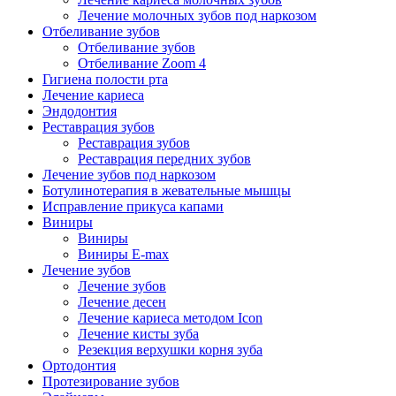
Лечение молочных зубов под наркозом
Отбеливание зубов
Отбеливание зубов
Отбеливание Zoom 4
Гигиена полости рта
Лечение кариеса
Эндодонтия
Реставрация зубов
Реставрация зубов
Реставрация передних зубов
Лечение зубов под наркозом
Ботулинотерапия в жевательные мышцы
Исправление прикуса капами
Виниры
Виниры
Виниры E-max
Лечение зубов
Лечение зубов
Лечение десен
Лечение кариеса методом Icon
Лечение кисты зуба
Резекция верхушки корня зуба
Ортодонтия
Протезирование зубов