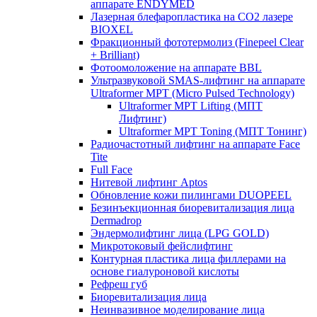
аппарате ENDYMED
Лазерная блефаропластика на CO2 лазере
BIOXEL
Фракционный фототермолиз (Finepeel Clear
+ Brilliant)
Фотоомоложение на аппарате BBL
Ультразвуковой SMAS-лифтинг на аппарате
Ultraformer MPT (Micro Pulsed Technology)
Ultraformer MPT Lifting (МПТ
Лифтинг)
Ultraformer MPT Toning (МПТ Тонинг)
Радиочастотный лифтинг на аппарате Face
Tite
Full Face
Нитевой лифтинг Aptos
Обновление кожи пилингами DUOPEEL
Безинъекционная биоревитализация лица
Dermadrop
Эндермолифтинг лица (LPG GOLD)
Микротоковый фейслифтинг
Контурная пластика лица филлерами на
основе гиалуроновой кислоты
Рефреш губ
Биоревитализация лица
Неинвазивное моделирование лица