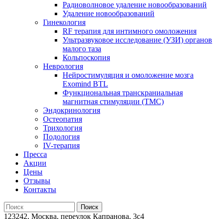
Радиоволновое удаление новообразований
Удаление новообразований
Гинекология
RF терапия для интимного омоложения
Ультразвуковое исследование (УЗИ) органов
малого таза
Кольпоскопия
Неврология
Нейростимуляция и омоложение мозга
Exomind BTL
Функциональная транскраниальная
магнитная стимуляции (ТМС)
Эндокринология
Остеопатия
Трихология
Подология
IV-терапия
Пресса
Акции
Цены
Отзывы
Контакты
123242, Москва, переулок Капранова, 3с4