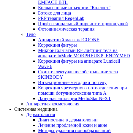
EMFACE BTL
Коллагеновые инъекции “Коллост”
Ботокс для лица
PRP терапия RegenLab
Профессиональный пирсинг и прокол ушей
Фотодинамическая терапия
Тело
Аппаратный массаж ICOONE
Коррекция фигуры
Микроигольчатый RF-лифтинг тела на
аппарате InMode MORPHEUS 8, ENDYMED
Коррекция фигуры на аппарате Lumicell
Wave 6
Скинтеллектуальное обертывание тела
SKINBODY
Инъекционные методики по телу
Коррекция чрезмерного потоотделения при
помощи ботулинотоксина типа А
Лазерная эпиляция MedioStar NeXT
Аппаратная косметология
Системная медицина
Дерматология
Диагностика в дерматологии
Лечение проблемной кожи и акне
Методы удаления новообразований