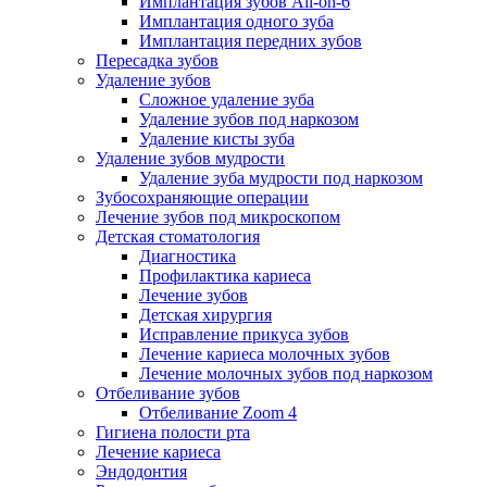
Имплантация зубов All-on-6
Имплантация одного зуба
Имплантация передних зубов
Пересадка зубов
Удаление зубов
Сложное удаление зуба
Удаление зубов под наркозом
Удаление кисты зуба
Удаление зубов мудрости
Удаление зуба мудрости под наркозом
Зубосохраняющие операции
Лечение зубов под микроскопом
Детская стоматология
Диагностика
Профилактика кариеса
Лечение зубов
Детская хирургия
Исправление прикуса зубов
Лечение кариеса молочных зубов
Лечение молочных зубов под наркозом
Отбеливание зубов
Отбеливание Zoom 4
Гигиена полости рта
Лечение кариеса
Эндодонтия