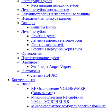
Реставрация зубов
Реставрация передних зубов
Лечение зубов под наркозом
Ботулинотерапия в жевательные мышцы
Исправление прикуса капами
Виниры
Виниры E-max
Лечение зубов
Лечение десен
Лечение кариеса методом Icon
Лечение кисты зуба
Резекция верхушки корня зуба
Ортодонтия
Протезирование зубов
Элайнеры
Элайнеры Angel Aligner
Гнатология
Лечение ВНЧС
Косметология
Лицо
RF-Омоложение VOLNEWMER
(Вольньюмер)
Микроигольчатый RF-лифтинг
InMode MORPHEUS 8
Микроигольчатое ремоделирование кожи на