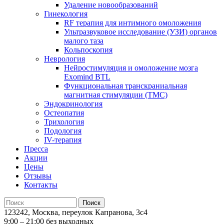
Удаление новообразований
Гинекология
RF терапия для интимного омоложения
Ультразвуковое исследование (УЗИ) органов
малого таза
Кольпоскопия
Неврология
Нейростимуляция и омоложение мозга
Exomind BTL
Функциональная транскраниальная
магнитная стимуляции (ТМС)
Эндокринология
Остеопатия
Трихология
Подология
IV-терапия
Пресса
Акции
Цены
Отзывы
Контакты
123242, Москва, переулок Капранова, 3с4
9:00 – 21:00 без выходных