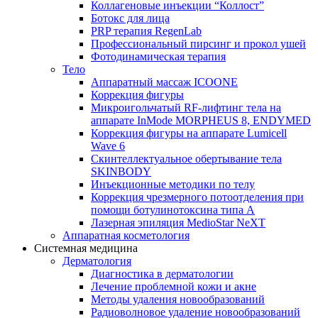
Коллагеновые инъекции “Коллост”
Ботокс для лица
PRP терапия RegenLab
Профессиональный пирсинг и прокол ушей
Фотодинамическая терапия
Тело
Аппаратный массаж ICOONE
Коррекция фигуры
Микроигольчатый RF-лифтинг тела на
аппарате InMode MORPHEUS 8, ENDYMED
Коррекция фигуры на аппарате Lumicell
Wave 6
Скинтеллектуальное обертывание тела
SKINBODY
Инъекционные методики по телу
Коррекция чрезмерного потоотделения при
помощи ботулинотоксина типа А
Лазерная эпиляция MedioStar NeXT
Аппаратная косметология
Системная медицина
Дерматология
Диагностика в дерматологии
Лечение проблемной кожи и акне
Методы удаления новообразований
Радиоволновое удаление новообразований