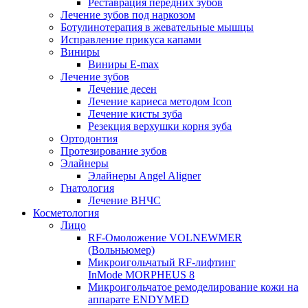
Реставрация передних зубов
Лечение зубов под наркозом
Ботулинотерапия в жевательные мышцы
Исправление прикуса капами
Виниры
Виниры E-max
Лечение зубов
Лечение десен
Лечение кариеса методом Icon
Лечение кисты зуба
Резекция верхушки корня зуба
Ортодонтия
Протезирование зубов
Элайнеры
Элайнеры Angel Aligner
Гнатология
Лечение ВНЧС
Косметология
Лицо
RF-Омоложение VOLNEWMER
(Вольньюмер)
Микроигольчатый RF-лифтинг
InMode MORPHEUS 8
Микроигольчатое ремоделирование кожи на
аппарате ENDYMED