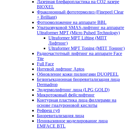
Лазерная блефаропластика на CO2 лазере
BIOXEL
Фракционный фототермолиз (Finepeel Clear
+ Brilliant)
Фотоомоложение на аппарате BBL
Ультразвуковой SMAS-лифтинг на аппарате
Ultraformer MPT (Micro Pulsed Technology)
Ultraformer MPT Lifting (МПТ
Лифтинг)
Ultraformer MPT Toning (МПТ Тонинг)
Радиочастотный лифтинг на аппарате Face
Tite
Full Face
Нитевой лифтинг Aptos
Обновление кожи пилингами DUOPEEL
Безинъекционная биоревитализация лица
Dermadrop
Эндермолифтинг лица (LPG GOLD)
Микротоковый фейслифтинг
Контурная пластика лица филлерами на
основе гиалуроновой кислоты
Рефреш губ
Биоревитализация лица
Неинвазивное моделирование лица
EMFACE BTL