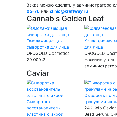
Заказ можно сделать у администратора кл
05-70
или
clinic@kraftway.ru
Cannabis Golden Leaf
Омолаживающая
Коллагеновая 
сыворотка для лица
для лица
OROGOLD Cosmetics
OROGOLD Cosm
29 000 ₽
Наличие уточня
администратор
Caviar
Сыворотка c м
Сыворотка
гранулами икр
восстановитель
24K Kelp Caviar
эластина с икрой
Bead Serum, O