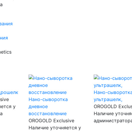
а
ания
etics
дрошелк
Нано-сыворотк
sive
Нано-сыворотка
ультрашелк,
ется у
дневное
OROGOLD Exclus
а
восстановление
Наличие уточня
OROGOLD Exclusive
администратор
Наличие уточняется у