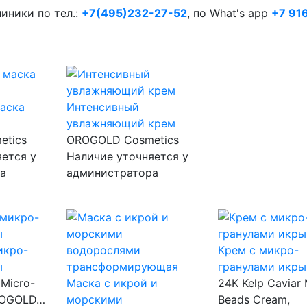
иники по тел.:
+7(495)232-27-52
, по What's app
+7 91
маска
Интенсивный
увлажняющий крем
etics
OROGOLD Cosmetics
ется у
Наличие уточняется у
а
администратора
икро-
Крем с микро-
ы
гранулами икры
 Micro-
Маска с икрой и
24K Kelp Caviar 
ROGOLD…
морскими
Beads Cream,