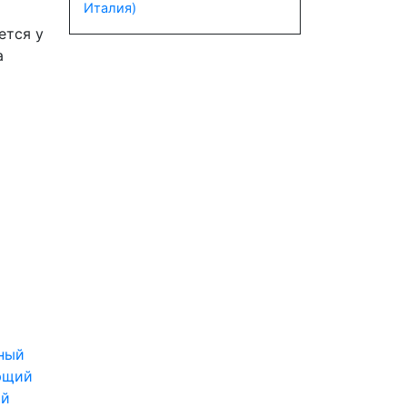
Италия)
ется у
а
ый