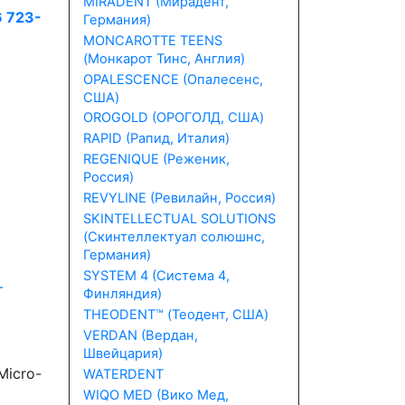
MIRADENT (Мирадент,
6 723-
Германия)
MONCAROTTE TEENS
(Монкарот Тинс, Англия)
OPALESCENCE (Опалесенс,
США)
OROGOLD (ОРОГОЛД, США)
RAPID (Рапид, Италия)
REGENIQUE (Реженик,
Россия)
REVYLINE (Ревилайн, Россия)
SKINTELLECTUAL SOLUTIONS
(Скинтеллектуал солюшнс,
Германия)
SYSTEM 4 (Система 4,
Финляндия)
THEODENT™ (Теодент, США)
VERDAN (Вердан,
Швейцария)
Micro-
WATERDENT
WIQO MED (Вико Мед,