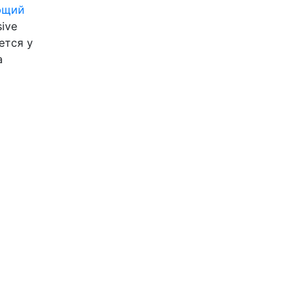
ющий
ive
ется у
а