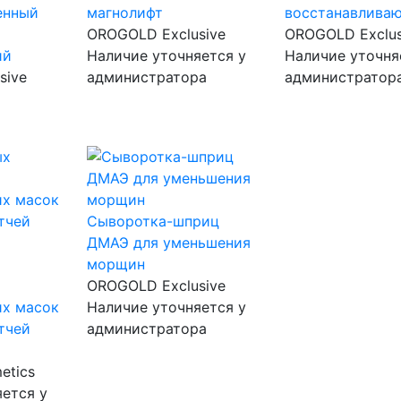
енный
магнолифт
восстанавлива
OROGOLD Exclusive
OROGOLD Exclus
ий
Наличие уточняется у
Наличие уточня
sive
администратора
администратор
Сыворотка-шприц
ДМАЭ для уменьшения
морщин
OROGOLD Exclusive
х масок
Наличие уточняется у
атчей
администратора
etics
ется у