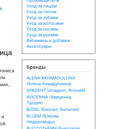
Производители
Уход за лицом
а
Уход за телом
Уход за зубами
Уход за волосами
Уход за ногами
Уход за руками
Витамины и добавки
Аксессуары
лица
Бренды
изнеса
али
ALENA AKHMADULLINA
(Алена Ахмадуллина)
мик,
APADENT (Ападент, Япония)
AVICENNA (Авиценна,
Турция)
BIOSIL (Биосил, Бельгия)
BLUEM (Блюэм,
 и
Нидерланды)
ной
BUCCOTHERM (Букотерм,