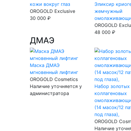
кожи вокруг глаз
Эликсир криог
OROGOLD Exclusive
жемчужный
30 000 ₽
омолаживающ
OROGOLD Exclu
48 000 ₽
ДМАЭ
Маска ДМАЭ
мгновенный лифтинг
OROGOLD Cosmetics
Наличие уточняется у
Набор золотых
администратора
коллагеновых
омолаживающи
(14 масок/12 п
под глаза),
OROGOLD Cosm
Наличие уточня