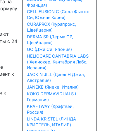
та на
Франция)
формулу
CELL FUSION C (Селл Фьюжн
Си, Южная Корея)
CURAPROX (Курапрокс,
Швейцария)
дают
DERMA SR (Дерма СР,
ты с 24
Щвейцария)
GC (Джи Си, Япония)
HELIOCARE CANTABRIA LABS
( Хелиокер, Кантабрия Лабс,
те
Испания)
мент к
JACK N JILL (Джек Н Джил,
Австралия)
JANEKE (Янеке, Италия)
и к
KOKO DERMAVIDUALS (
Германия)
KRAFTWAY (Крафтвэй,
Россия)
LINDA KRISTEL (ЛИНДА
КРИСТЕЛЬ, ИТАЛИЯ)