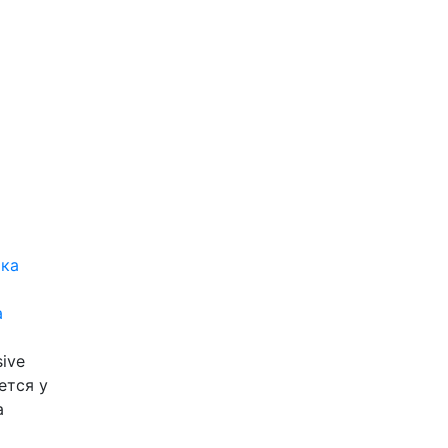
а
ive
ется у
а