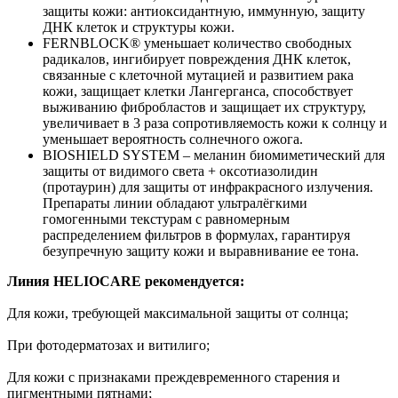
защиты кожи: антиоксидантную, иммунную, защиту
ДНК клеток и структуры кожи.
FERNBLOCK® уменьшает количество свободных
радикалов, ингибирует повреждения ДНК клеток,
связанные с клеточной мутацией и развитием рака
кожи, защищает клетки Лангерганса, способствует
выживанию фибробластов и защищает их структуру,
увеличивает в 3 раза сопротивляемость кожи к солнцу и
уменьшает вероятность солнечного ожога.
BIOSHIELD SYSTEM – меланин биомиметический для
защиты от видимого света + оксотиазолидин
(протаурин) для защиты от инфракрасного излучения.
Препараты линии обладают ультралёгкими
гомогенными текстурам с равномерным
распределением фильтров в формулах, гарантируя
безупречную защиту кожи и выравнивание ее тона.
Линия HELIOCARE рекомендуется:
Для кожи, требующей максимальной защиты от солнца;
При фотодерматозах и витилиго;
Для кожи с признаками преждевременного старения и
пигментными пятнами;