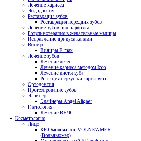
Лечение кариеса
Эндодонтия
Реставрация зубов
Реставрация передних зубов
Лечение зубов под наркозом
Ботулинотерапия в жевательные мышцы
Исправление прикуса капами
Виниры
Виниры E-max
Лечение зубов
Лечение десен
Лечение кариеса методом Icon
Лечение кисты зуба
Резекция верхушки корня зуба
Ортодонтия
Протезирование зубов
Элайнеры
Элайнеры Angel Aligner
Гнатология
Лечение ВНЧС
Косметология
Лицо
RF-Омоложение VOLNEWMER
(Вольньюмер)
Микроигольчатый RF-лифтинг