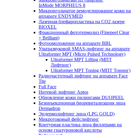
InMode MORPHEUS 8
Микроигольчатое ремоделирование кожи на
аппарате ENDYMED
Лазерная блефаропластика на CO2 лазере
BIOXEL
Фракционный фототермолиз (Finepeel Clear
+ Brilliant)
Фотоомоложение на аппарате BBL
Ультразвуковой SMAS-лифтинг на аппарате
Ultraformer MPT (Micro Pulsed Technology)
Ultraformer MPT Lifting (МПТ
Лифтинг)
Ultraformer MPT Toning (МПТ Тонинг)
Радиочастотный лифтинг на аппарате Face
Tite
Full Face
Нитевой лифтинг Aptos
Обновление кожи пилингами DUOPEEL
Безинъекционная биоревитализация лица
Dermadrop
Эндермолифтинг лица (LPG GOLD)
Микротоковый фейслифтинг
Контурная пластика лица филлерами на
основе гиалуроновой кислоты