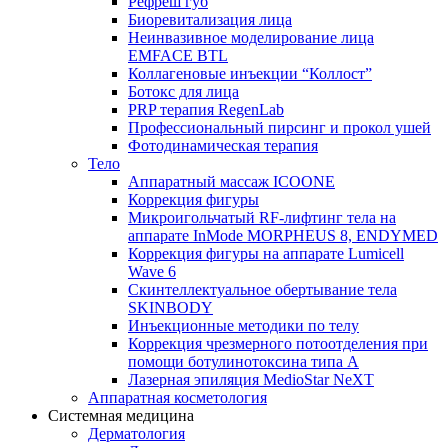
Рефреш губ
Биоревитализация лица
Неинвазивное моделирование лица
EMFACE BTL
Коллагеновые инъекции “Коллост”
Ботокс для лица
PRP терапия RegenLab
Профессиональный пирсинг и прокол ушей
Фотодинамическая терапия
Тело
Аппаратный массаж ICOONE
Коррекция фигуры
Микроигольчатый RF-лифтинг тела на
аппарате InMode MORPHEUS 8, ENDYMED
Коррекция фигуры на аппарате Lumicell
Wave 6
Скинтеллектуальное обертывание тела
SKINBODY
Инъекционные методики по телу
Коррекция чрезмерного потоотделения при
помощи ботулинотоксина типа А
Лазерная эпиляция MedioStar NeXT
Аппаратная косметология
Системная медицина
Дерматология