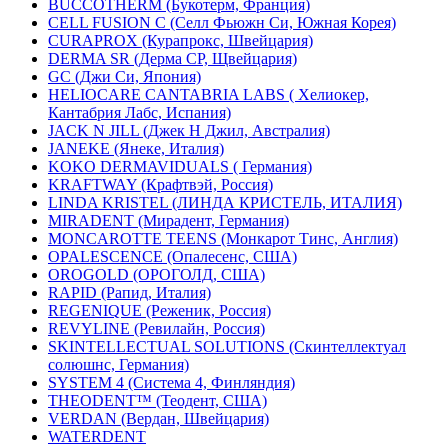
BUCCOTHERM (Букотерм, Франция)
CELL FUSION C (Селл Фьюжн Си, Южная Корея)
CURAPROX (Курапрокс, Швейцария)
DERMA SR (Дерма СР, Щвейцария)
GC (Джи Си, Япония)
HELIOCARE CANTABRIA LABS ( Хелиокер,
Кантабрия Лабс, Испания)
JACK N JILL (Джек Н Джил, Австралия)
JANEKE (Янеке, Италия)
KOKO DERMAVIDUALS ( Германия)
KRAFTWAY (Крафтвэй, Россия)
LINDA KRISTEL (ЛИНДА КРИСТЕЛЬ, ИТАЛИЯ)
MIRADENT (Мирадент, Германия)
MONCAROTTE TEENS (Монкарот Тинс, Англия)
OPALESCENCE (Опалесенс, США)
OROGOLD (ОРОГОЛД, США)
RAPID (Рапид, Италия)
REGENIQUE (Реженик, Россия)
REVYLINE (Ревилайн, Россия)
SKINTELLECTUAL SOLUTIONS (Скинтеллектуал
солюшнс, Германия)
SYSTEM 4 (Система 4, Финляндия)
THEODENT™ (Теодент, США)
VERDAN (Вердан, Швейцария)
WATERDENT