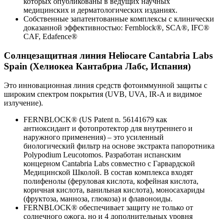
которых опубликованы в ведущих научных
медицинских и дерматологических изданиях.
Собственные запатентованные комплексы с клинически
доказанной эффективностью: Fernblock®, SCA®, IFC®
CAF, Edafence®
Солнцезащитная линия
Heliocare Cantabria Labs
Spain
(Хелиокеа Кантабриа Лабс, Испания)
Это инновационная линия средств фотоиммунной защиты с
широким спектром покрытия (UVB, UVA, IR-A и видимое
излучение).
FERNBLOCK® (US Patent n. 56141679 как
антиоксидант и фотопротектор для внутреннего и
наружного применения) – это усиленный
биологический фильтр на основе экстракта папоротника
Polypodium Leucotomos. Разработан испанским
концерном Cantabria Labs совместно с Гарвардской
Медицинской Школой. В состав комплекса входят
полифенолы (феруловая кислота, кофейная кислота,
коричная кислота, ванильная кислота), моносахариды
(фруктоза, манноза, глюкоза) и флавоноиды.
FERNBLOCK® обеспечивает защиту не только от
солнечного ожога, но и 4 дополнительных уровня