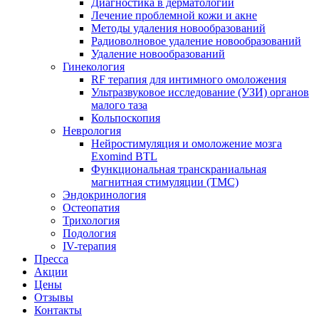
Диагностика в дерматологии
Лечение проблемной кожи и акне
Методы удаления новообразований
Радиоволновое удаление новообразований
Удаление новообразований
Гинекология
RF терапия для интимного омоложения
Ультразвуковое исследование (УЗИ) органов
малого таза
Кольпоскопия
Неврология
Нейростимуляция и омоложение мозга
Exomind BTL
Функциональная транскраниальная
магнитная стимуляции (ТМС)
Эндокринология
Остеопатия
Трихология
Подология
IV-терапия
Пресса
Акции
Цены
Отзывы
Контакты