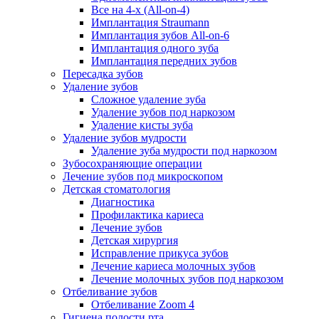
Все на 4-х (All-on-4)
Имплантация Straumann
Имплантация зубов All-on-6
Имплантация одного зуба
Имплантация передних зубов
Пересадка зубов
Удаление зубов
Сложное удаление зуба
Удаление зубов под наркозом
Удаление кисты зуба
Удаление зубов мудрости
Удаление зуба мудрости под наркозом
Зубосохраняющие операции
Лечение зубов под микроскопом
Детская стоматология
Диагностика
Профилактика кариеса
Лечение зубов
Детская хирургия
Исправление прикуса зубов
Лечение кариеса молочных зубов
Лечение молочных зубов под наркозом
Отбеливание зубов
Отбеливание Zoom 4
Гигиена полости рта