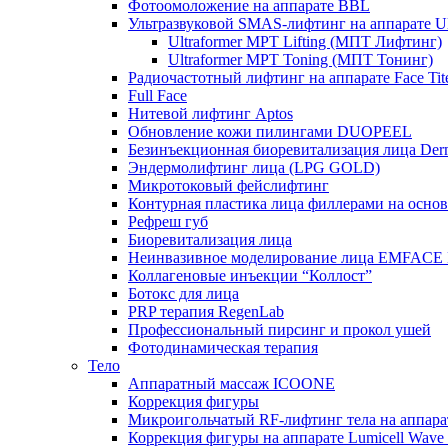
Фотоомоложение на аппарате BBL
Ультразвуковой SMAS-лифтинг на аппарате Ult
Ultraformer MPT Lifting (МПТ Лифтинг)
Ultraformer MPT Toning (МПТ Тонинг)
Радиочастотный лифтинг на аппарате Face Tit
Full Face
Нитевой лифтинг Aptos
Обновление кожи пилингами DUOPEEL
Безинъекционная биоревитализация лица Der
Эндермолифтинг лица (LPG GOLD)
Микротоковый фейслифтинг
Контурная пластика лица филлерами на осно
Рефреш губ
Биоревитализация лица
Неинвазивное моделирование лица EMFACE
Коллагеновые инъекции “Коллост”
Ботокс для лица
PRP терапия RegenLab
Профессиональный пирсинг и прокол ушей
Фотодинамическая терапия
Тело
Аппаратный массаж ICOONE
Коррекция фигуры
Микроигольчатый RF-лифтинг тела на апп
Коррекция фигуры на аппарате Lumicell Wave