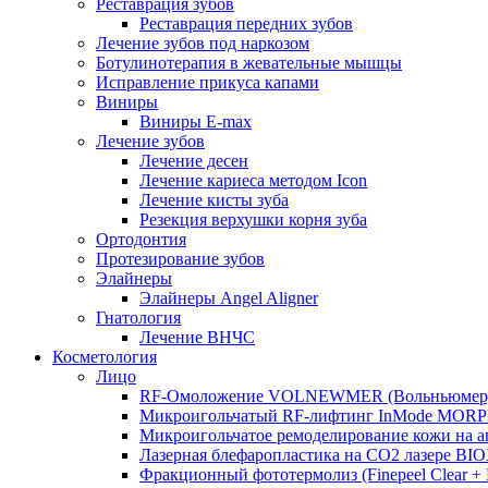
Реставрация зубов
Реставрация передних зубов
Лечение зубов под наркозом
Ботулинотерапия в жевательные мышцы
Исправление прикуса капами
Виниры
Виниры E-max
Лечение зубов
Лечение десен
Лечение кариеса методом Icon
Лечение кисты зуба
Резекция верхушки корня зуба
Ортодонтия
Протезирование зубов
Элайнеры
Элайнеры Angel Aligner
Гнатология
Лечение ВНЧС
Косметология
Лицо
RF-Омоложение VOLNEWMER (Вольньюмер
Микроигольчатый RF-лифтинг InMode MOR
Микроигольчатое ремоделирование кожи на
Лазерная блефаропластика на CO2 лазере BI
Фракционный фототермолиз (Finepeel Clear + Br