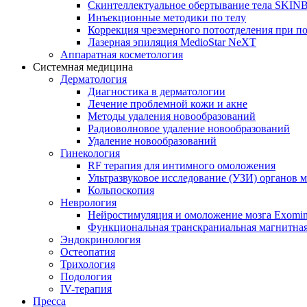
Скинтеллектуальное обертывание тела SKI
Инъекционные методики по телу
Коррекция чрезмерного потоотделения при п
Лазерная эпиляция MedioStar NeXT
Аппаратная косметология
Системная медицина
Дерматология
Диагностика в дерматологии
Лечение проблемной кожи и акне
Методы удаления новообразований
Радиоволновое удаление новообразований
Удаление новообразований
Гинекология
RF терапия для интимного омоложения
Ультразвуковое исследование (УЗИ) органов м
Кольпоскопия
Неврология
Нейростимуляция и омоложение мозга Exomi
Функциональная транскраниальная магнитна
Эндокринология
Остеопатия
Трихология
Подология
IV-терапия
Пресса