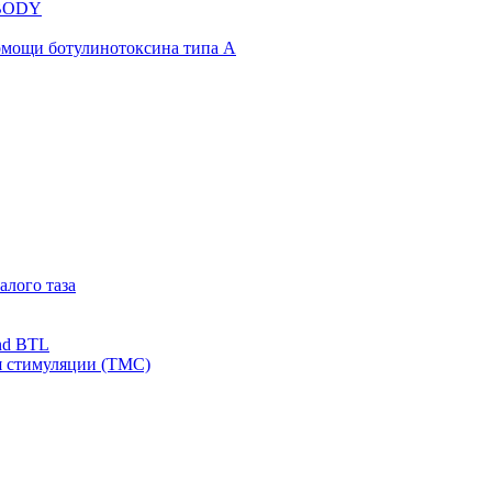
NBODY
омощи ботулинотоксина типа А
алого таза
nd BTL
я стимуляции (ТМС)