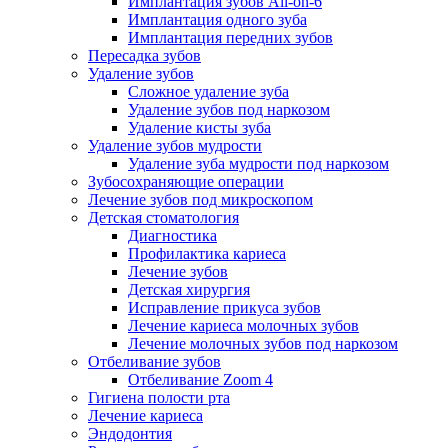
Имплантация зубов All-on-6
Имплантация одного зуба
Имплантация передних зубов
Пересадка зубов
Удаление зубов
Сложное удаление зуба
Удаление зубов под наркозом
Удаление кисты зуба
Удаление зубов мудрости
Удаление зуба мудрости под наркозом
Зубосохраняющие операции
Лечение зубов под микроскопом
Детская стоматология
Диагностика
Профилактика кариеса
Лечение зубов
Детская хирургия
Исправление прикуса зубов
Лечение кариеса молочных зубов
Лечение молочных зубов под наркозом
Отбеливание зубов
Отбеливание Zoom 4
Гигиена полости рта
Лечение кариеса
Эндодонтия