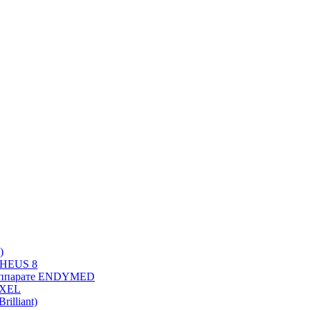
)
PHEUS 8
 аппарате ENDYMED
OXEL
illiant)