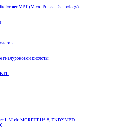
raformer MPT (Micro Pulsed Technology)
e
madrop
ве гиалуроновой кислоты
 BTL
арате InMode MORPHEUS 8, ENDYMED
 6