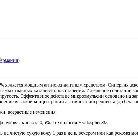
ермания)
0.5% является мощным антиоксидантным средством. Синергия ас
 самых главных катализаторов старения. Идеальное сочетание к
пругость. Эффективное действие микроэмульсии основано на зап
анение высокой концентрации активного ингредиента (до 6 часов
и, возрастные изменения.
феруловая кислота 0,5%. Технология Hyalosphere®.
 на чистую сухую кожу 1 раз в день вечером или как рекомендо