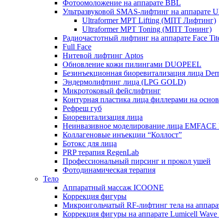
Фотоомоложение на аппарате BBL
Ультразвуковой SMAS-лифтинг на аппарате Ult
Ultraformer MPT Lifting (МПТ Лифтинг)
Ultraformer MPT Toning (МПТ Тонинг)
Радиочастотный лифтинг на аппарате Face Tit
Full Face
Нитевой лифтинг Aptos
Обновление кожи пилингами DUOPEEL
Безинъекционная биоревитализация лица Der
Эндермолифтинг лица (LPG GOLD)
Микротоковый фейслифтинг
Контурная пластика лица филлерами на осно
Рефреш губ
Биоревитализация лица
Неинвазивное моделирование лица EMFACE
Коллагеновые инъекции “Коллост”
Ботокс для лица
PRP терапия RegenLab
Профессиональный пирсинг и прокол ушей
Фотодинамическая терапия
Тело
Аппаратный массаж ICOONE
Коррекция фигуры
Микроигольчатый RF-лифтинг тела на апп
Коррекция фигуры на аппарате Lumicell Wave