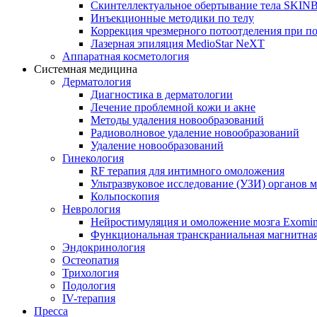
Скинтеллектуальное обертывание тела SKI
Инъекционные методики по телу
Коррекция чрезмерного потоотделения при п
Лазерная эпиляция MedioStar NeXT
Аппаратная косметология
Системная медицина
Дерматология
Диагностика в дерматологии
Лечение проблемной кожи и акне
Методы удаления новообразований
Радиоволновое удаление новообразований
Удаление новообразований
Гинекология
RF терапия для интимного омоложения
Ультразвуковое исследование (УЗИ) органов м
Кольпоскопия
Неврология
Нейростимуляция и омоложение мозга Exomi
Функциональная транскраниальная магнитна
Эндокринология
Остеопатия
Трихология
Подология
IV-терапия
Пресса