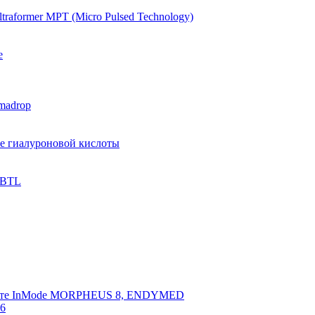
raformer MPT (Micro Pulsed Technology)
e
madrop
ве гиалуроновой кислоты
 BTL
арате InMode MORPHEUS 8, ENDYMED
 6