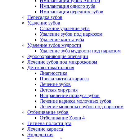
Имплантация зубов All-on-6
Имплантация одного зуба
Имплантация передних зубов
Пересадка зубов
Удаление зубов
Сложное удаление зуба
Удаление зубов под наркозом
Удаление кисты зуба
Удаление зубов мудрости
Удаление зуба мудрости под наркозом
Зубосохраняющие операции
Лечение зубов под микроскопом
Детская стоматология
Диагностика
Профилактика кариеса
Лечение зубов
Детская хирургия
Исправление прикуса зубов
Лечение кариеса молочных зубов
Лечение молочных зубов под наркозом
Отбеливание зубов
Отбеливание Zoom 4
Гигиена полости рта
Лечение кариеса
Эндодонтия