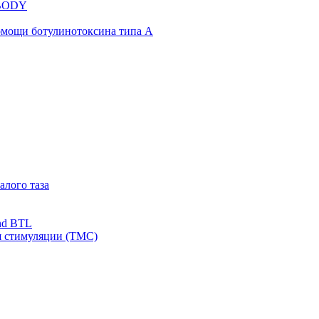
NBODY
омощи ботулинотоксина типа А
алого таза
nd BTL
я стимуляции (ТМС)