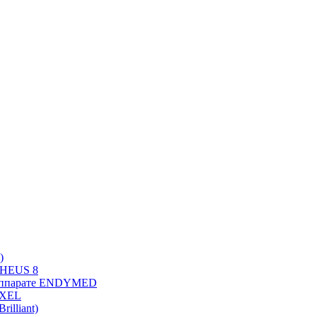
)
PHEUS 8
 аппарате ENDYMED
OXEL
illiant)