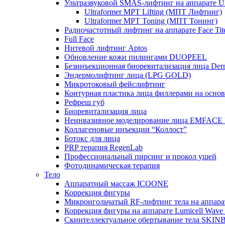
Ультразвуковой SMAS-лифтинг на аппарате Ult
Ultraformer MPT Lifting (МПТ Лифтинг)
Ultraformer MPT Toning (МПТ Тонинг)
Радиочастотный лифтинг на аппарате Face Tit
Full Face
Нитевой лифтинг Aptos
Обновление кожи пилингами DUOPEEL
Безинъекционная биоревитализация лица Der
Эндермолифтинг лица (LPG GOLD)
Микротоковый фейслифтинг
Контурная пластика лица филлерами на осно
Рефреш губ
Биоревитализация лица
Неинвазивное моделирование лица EMFACE
Коллагеновые инъекции “Коллост”
Ботокс для лица
PRP терапия RegenLab
Профессиональный пирсинг и прокол ушей
Фотодинамическая терапия
Тело
Аппаратный массаж ICOONE
Коррекция фигуры
Микроигольчатый RF-лифтинг тела на апп
Коррекция фигуры на аппарате Lumicell Wave
Скинтеллектуальное обертывание тела SKI