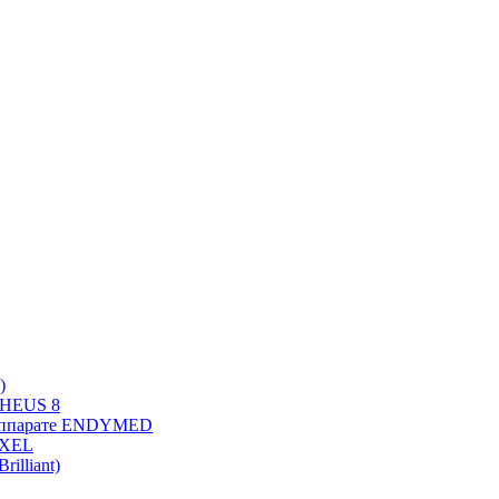
)
PHEUS 8
 аппарате ENDYMED
OXEL
illiant)