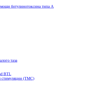
омощи ботулинотоксина типа А
алого таза
nd BTL
я стимуляции (ТМС)