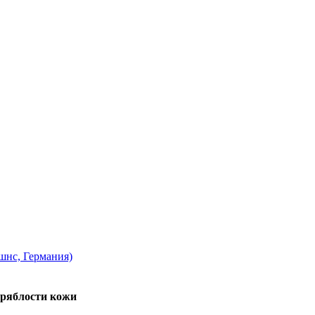
нс, Германия)
дряблости кожи