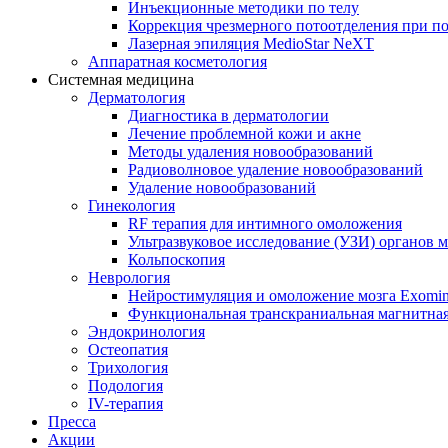
Инъекционные методики по телу
Коррекция чрезмерного потоотделения при п
Лазерная эпиляция MedioStar NeXT
Аппаратная косметология
Системная медицина
Дерматология
Диагностика в дерматологии
Лечение проблемной кожи и акне
Методы удаления новообразований
Радиоволновое удаление новообразований
Удаление новообразований
Гинекология
RF терапия для интимного омоложения
Ультразвуковое исследование (УЗИ) органов м
Кольпоскопия
Неврология
Нейростимуляция и омоложение мозга Exomi
Функциональная транскраниальная магнитна
Эндокринология
Остеопатия
Трихология
Подология
IV-терапия
Пресса
Акции