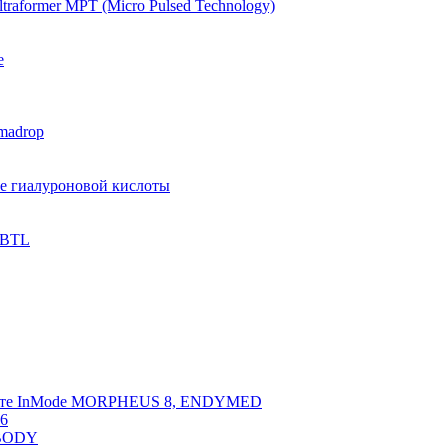
raformer MPT (Micro Pulsed Technology)
e
madrop
ве гиалуроновой кислоты
 BTL
арате InMode MORPHEUS 8, ENDYMED
 6
NBODY