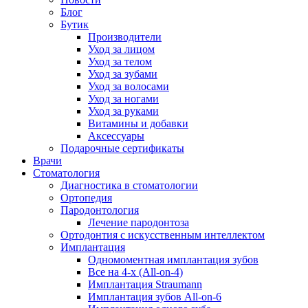
Блог
Бутик
Производители
Уход за лицом
Уход за телом
Уход за зубами
Уход за волосами
Уход за ногами
Уход за руками
Витамины и добавки
Аксессуары
Подарочные сертификаты
Врачи
Стоматология
Диагностика в стоматологии
Ортопедия
Пародонтология
Лечение пародонтоза
Ортодонтия с искусственным интеллектом
Имплантация
Одномоментная имплантация зубов
Все на 4-х (All-on-4)
Имплантация Straumann
Имплантация зубов All-on-6