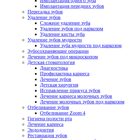
Имплантация одного зуба
Имплантация передних зубов
Пересадка зубов
Удаление зубов
Сложное удаление зуба
Удаление зубов под наркозом
Удаление кисты зуба
Удаление зубов мудрости
Удаление зуба мудрости под наркозом
Зубосохраняющие операции
Лечение зубов под микроскопом
Детская стоматология
Диагностика
Профилактика кариеса
Лечение зубов
Детская хирургия
Исправление прикуса зубов
Лечение кариеса молочных зубов
Лечение молочных зубов под наркозом
Отбеливание зубов
Отбеливание Zoom 4
Гигиена полости рта
Лечение кариеса
Эндодонтия
Реставрация зубов