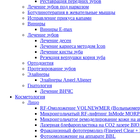
Реставрация передних зубов
Лечение зубов под наркозом
Ботулинотерапия в жевательные мышцы
Исправление прикуса капами
Виниры
Виниры E-max
Лечение зубов
Лечение десен
Лечение кариеса методом Icon
Лечение кисты зуба
Резекция верхушки корня зуба
Ортодонтия
Протезирование зубов
Элайнеры
Элайнеры Angel Aligner
Гнатология
Лечение ВНЧС
Косметология
Лицо
RF-Омоложение VOLNEWMER (Вольньюмер
Микроигольчатый RF-лифтинг InMode MOR
Микроигольчатое ремоделирование кожи на
Лазерная блефаропластика на CO2 лазере BI
Фракционный фототермолиз (Finepeel Clear + Br
Фотоомоложение на аппарате BBL