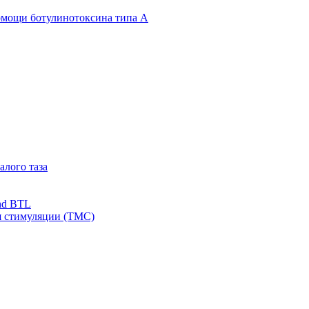
омощи ботулинотоксина типа А
алого таза
nd BTL
я стимуляции (ТМС)