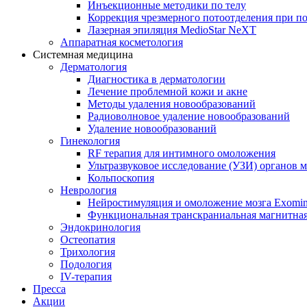
Инъекционные методики по телу
Коррекция чрезмерного потоотделения при п
Лазерная эпиляция MedioStar NeXT
Аппаратная косметология
Системная медицина
Дерматология
Диагностика в дерматологии
Лечение проблемной кожи и акне
Методы удаления новообразований
Радиоволновое удаление новообразований
Удаление новообразований
Гинекология
RF терапия для интимного омоложения
Ультразвуковое исследование (УЗИ) органов м
Кольпоскопия
Неврология
Нейростимуляция и омоложение мозга Exomi
Функциональная транскраниальная магнитна
Эндокринология
Остеопатия
Трихология
Подология
IV-терапия
Пресса
Акции