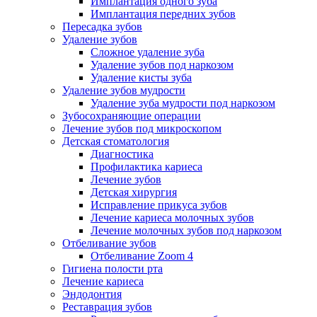
Имплантация одного зуба
Имплантация передних зубов
Пересадка зубов
Удаление зубов
Сложное удаление зуба
Удаление зубов под наркозом
Удаление кисты зуба
Удаление зубов мудрости
Удаление зуба мудрости под наркозом
Зубосохраняющие операции
Лечение зубов под микроскопом
Детская стоматология
Диагностика
Профилактика кариеса
Лечение зубов
Детская хирургия
Исправление прикуса зубов
Лечение кариеса молочных зубов
Лечение молочных зубов под наркозом
Отбеливание зубов
Отбеливание Zoom 4
Гигиена полости рта
Лечение кариеса
Эндодонтия
Реставрация зубов