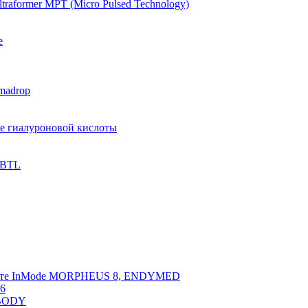
raformer MPT (Micro Pulsed Technology)
e
madrop
ве гиалуроновой кислоты
 BTL
арате InMode MORPHEUS 8, ENDYMED
 6
NBODY