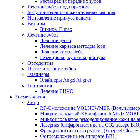
Реставрация передних зубов
Лечение зубов под наркозом
Ботулинотерапия в жевательные мышцы
Исправление прикуса капами
Виниры
Виниры E-max
Лечение зубов
Лечение десен
Лечение кариеса методом Icon
Лечение кисты зуба
Резекция верхушки корня зуба
Ортодонтия
Протезирование зубов
Элайнеры
Элайнеры Angel Aligner
Гнатология
Лечение ВНЧС
Косметология
Лицо
RF-Омоложение VOLNEWMER (Вольньюмер
Микроигольчатый RF-лифтинг InMode MOR
Микроигольчатое ремоделирование кожи на
Лазерная блефаропластика на CO2 лазере BI
Фракционный фототермолиз (Finepeel Clear + Br
Фотоомоложение на аппарате BBL