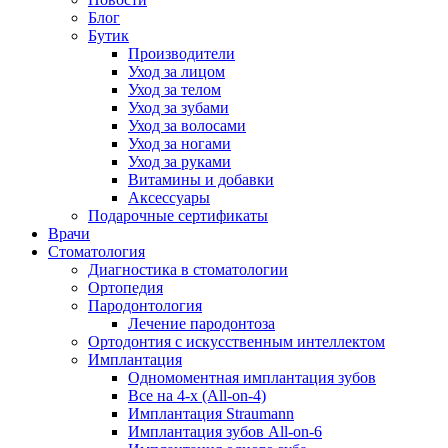
Блог
Бутик
Производители
Уход за лицом
Уход за телом
Уход за зубами
Уход за волосами
Уход за ногами
Уход за руками
Витамины и добавки
Аксессуары
Подарочные сертификаты
Врачи
Стоматология
Диагностика в стоматологии
Ортопедия
Пародонтология
Лечение пародонтоза
Ортодонтия с искусственным интеллектом
Имплантация
Одномоментная имплантация зубов
Все на 4-х (All-on-4)
Имплантация Straumann
Имплантация зубов All-on-6