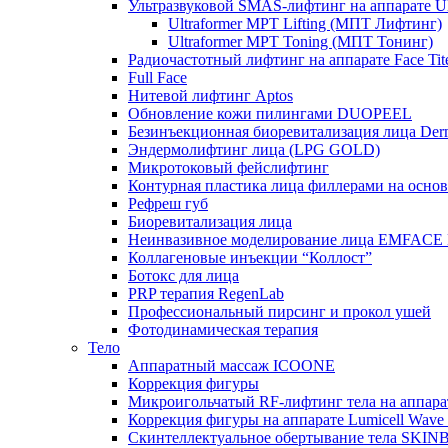
Ультразвуковой SMAS-лифтинг на аппарате Ult
Ultraformer MPT Lifting (МПТ Лифтинг)
Ultraformer MPT Toning (МПТ Тонинг)
Радиочастотный лифтинг на аппарате Face Tit
Full Face
Нитевой лифтинг Aptos
Обновление кожи пилингами DUOPEEL
Безинъекционная биоревитализация лица Der
Эндермолифтинг лица (LPG GOLD)
Микротоковый фейслифтинг
Контурная пластика лица филлерами на осно
Рефреш губ
Биоревитализация лица
Неинвазивное моделирование лица EMFACE
Коллагеновые инъекции “Коллост”
Ботокс для лица
PRP терапия RegenLab
Профессиональный пирсинг и прокол ушей
Фотодинамическая терапия
Тело
Аппаратный массаж ICOONE
Коррекция фигуры
Микроигольчатый RF-лифтинг тела на апп
Коррекция фигуры на аппарате Lumicell Wave
Скинтеллектуальное обертывание тела SKI