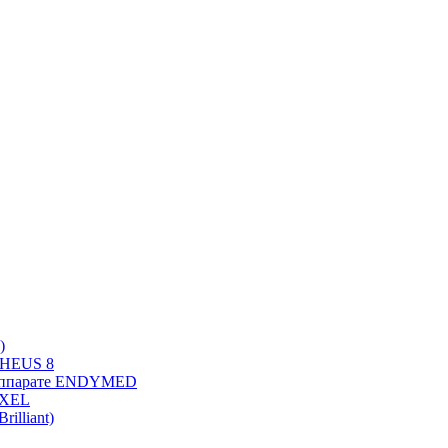
)
PHEUS 8
 аппарате ENDYMED
OXEL
illiant)