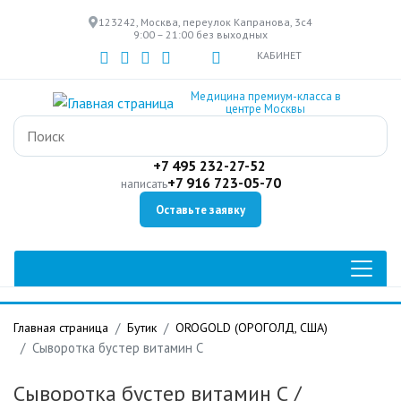
Перейти
123242, Москва, переулок Капранова, 3с4
к
9:00 – 21:00 без выходных
основному
КАБИНЕТ
содержанию
Медицина премиум-класса в
центре Москвы
+7 495 232-27-52
+7 916 723-05-70
написать
Оставьте заявку
Главная страница
Бутик
OROGOLD (ОРОГОЛД, США)
Сыворотка бустер витамин С
Сыворотка бустер витамин С
/