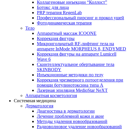
Коллагеновые инъекции “Коллост”
Ботокс для лица
PRP терапия RegenLab
Профессиональный пирсинг и прокол ушей
Фотодинамическая терапия
Тело
Аппаратный массаж ICOONE
Коррекция фигуры
Микроигольчатый RF-лифтинг тела на
аппарате InMode MORPHEUS 8, ENDYMED
Коррекция фигуры на аппарате Lumicell
Wave 6
Скинтеллектуальное обертывание тела
SKINBODY
Инъекционные методики по телу
Коррекция чрезмерного потоотделения при
помощи ботулинотоксина типа А
Лазерная эпиляция MedioStar NeXT
Аппаратная косметология
Системная медицина
Дерматология
Диагностика в дерматологии
Лечение проблемной кожи и акне
Методы удаления новообразований
Радиоволновое удаление новообразований