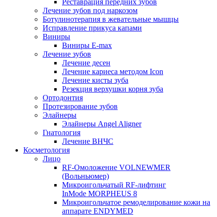
Реставрация передних зубов
Лечение зубов под наркозом
Ботулинотерапия в жевательные мышцы
Исправление прикуса капами
Виниры
Виниры E-max
Лечение зубов
Лечение десен
Лечение кариеса методом Icon
Лечение кисты зуба
Резекция верхушки корня зуба
Ортодонтия
Протезирование зубов
Элайнеры
Элайнеры Angel Aligner
Гнатология
Лечение ВНЧС
Косметология
Лицо
RF-Омоложение VOLNEWMER
(Вольньюмер)
Микроигольчатый RF-лифтинг
InMode MORPHEUS 8
Микроигольчатое ремоделирование кожи на
аппарате ENDYMED