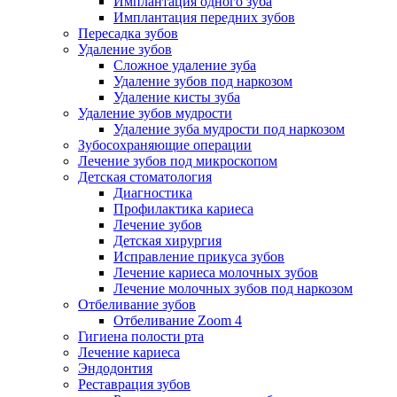
Имплантация одного зуба
Имплантация передних зубов
Пересадка зубов
Удаление зубов
Сложное удаление зуба
Удаление зубов под наркозом
Удаление кисты зуба
Удаление зубов мудрости
Удаление зуба мудрости под наркозом
Зубосохраняющие операции
Лечение зубов под микроскопом
Детская стоматология
Диагностика
Профилактика кариеса
Лечение зубов
Детская хирургия
Исправление прикуса зубов
Лечение кариеса молочных зубов
Лечение молочных зубов под наркозом
Отбеливание зубов
Отбеливание Zoom 4
Гигиена полости рта
Лечение кариеса
Эндодонтия
Реставрация зубов