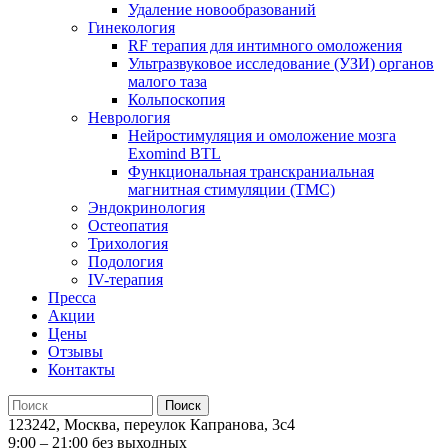
Удаление новообразований
Гинекология
RF терапия для интимного омоложения
Ультразвуковое исследование (УЗИ) органов
малого таза
Кольпоскопия
Неврология
Нейростимуляция и омоложение мозга
Exomind BTL
Функциональная транскраниальная
магнитная стимуляции (ТМС)
Эндокринология
Остеопатия
Трихология
Подология
IV-терапия
Пресса
Акции
Цены
Отзывы
Контакты
123242, Москва, переулок Капранова, 3с4
9:00 – 21:00 без выходных