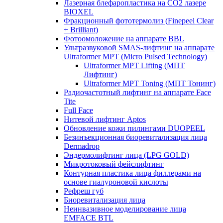
Лазерная блефаропластика на CO2 лазере
BIOXEL
Фракционный фототермолиз (Finepeel Clear
+ Brilliant)
Фотоомоложение на аппарате BBL
Ультразвуковой SMAS-лифтинг на аппарате
Ultraformer MPT (Micro Pulsed Technology)
Ultraformer MPT Lifting (МПТ
Лифтинг)
Ultraformer MPT Toning (МПТ Тонинг)
Радиочастотный лифтинг на аппарате Face
Tite
Full Face
Нитевой лифтинг Aptos
Обновление кожи пилингами DUOPEEL
Безинъекционная биоревитализация лица
Dermadrop
Эндермолифтинг лица (LPG GOLD)
Микротоковый фейслифтинг
Контурная пластика лица филлерами на
основе гиалуроновой кислоты
Рефреш губ
Биоревитализация лица
Неинвазивное моделирование лица
EMFACE BTL