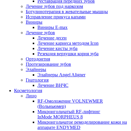
Реставрация передних зубов
Лечение зубов под наркозом
Ботулинотерапия в жевательные мышцы
Исправление прикуса капами
Виниры
Виниры E-max
Лечение зубов
Лечение десен
Лечение кариеса методом Icon
Лечение кисты зуба
Резекция верхушки корня зуба
Ортодонтия
Протезирование зубов
Элайнеры
Элайнеры Angel Aligner
Гнатология
Лечение ВНЧС
Косметология
Лицо
RF-Омоложение VOLNEWMER
(Вольньюмер)
Микроигольчатый RF-лифтинг
InMode MORPHEUS 8
Микроигольчатое ремоделирование кожи на
аппарате ENDYMED