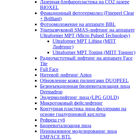
Лазерная блефаропластика на CO2 лазере
BIOXEL
Фракционный фототермолиз (Finepeel Clear
+ Brilliant)
Фотоомоложение на аппарате BBL
Ультразвуковой SMAS-лифтинг на аппарате
Ultraformer MPT (Micro Pulsed Technology)
Ultraformer MPT Lifting (МПТ
Лифтинг)
Ultraformer MPT Toning (МПТ Тонинг)
Радиочастотный лифтинг на аппарате Face
Tite
Full Face
Нитевой лифтинг Aptos
Обновление кожи пилингами DUOPEEL
Безинъекционная биоревитализация лица
Dermadrop
Эндермолифтинг лица (LPG GOLD)
Микротоковый фейслифтинг
Контурная пластика лица филлерами на
основе гиалуроновой кислоты
Рефреш губ
Биоревитализация лица
Неинвазивное моделирование лица
EMFACE BTL