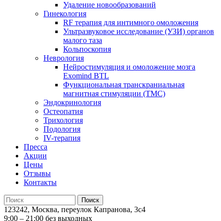
Удаление новообразований
Гинекология
RF терапия для интимного омоложения
Ультразвуковое исследование (УЗИ) органов
малого таза
Кольпоскопия
Неврология
Нейростимуляция и омоложение мозга
Exomind BTL
Функциональная транскраниальная
магнитная стимуляции (ТМС)
Эндокринология
Остеопатия
Трихология
Подология
IV-терапия
Пресса
Акции
Цены
Отзывы
Контакты
123242, Москва, переулок Капранова, 3с4
9:00 – 21:00 без выходных