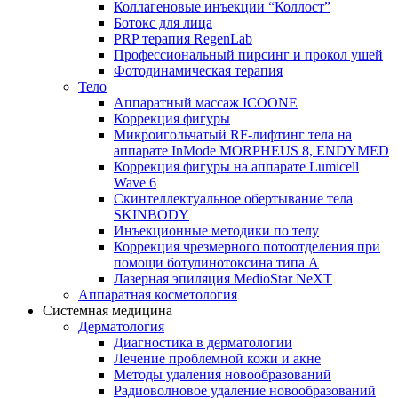
Коллагеновые инъекции “Коллост”
Ботокс для лица
PRP терапия RegenLab
Профессиональный пирсинг и прокол ушей
Фотодинамическая терапия
Тело
Аппаратный массаж ICOONE
Коррекция фигуры
Микроигольчатый RF-лифтинг тела на
аппарате InMode MORPHEUS 8, ENDYMED
Коррекция фигуры на аппарате Lumicell
Wave 6
Скинтеллектуальное обертывание тела
SKINBODY
Инъекционные методики по телу
Коррекция чрезмерного потоотделения при
помощи ботулинотоксина типа А
Лазерная эпиляция MedioStar NeXT
Аппаратная косметология
Системная медицина
Дерматология
Диагностика в дерматологии
Лечение проблемной кожи и акне
Методы удаления новообразований
Радиоволновое удаление новообразований