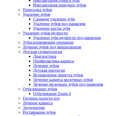
Имплантация одного зуба
Имплантация передних зубов
Пересадка зубов
Удаление зубов
Сложное удаление зуба
Удаление зубов под наркозом
Удаление кисты зуба
Удаление зубов мудрости
Удаление зуба мудрости под наркозом
Зубосохраняющие операции
Лечение зубов под микроскопом
Детская стоматология
Диагностика
Профилактика кариеса
Лечение зубов
Детская хирургия
Исправление прикуса зубов
Лечение кариеса молочных зубов
Лечение молочных зубов под наркозом
Отбеливание зубов
Отбеливание Zoom 4
Гигиена полости рта
Лечение кариеса
Эндодонтия
Реставрация зубов