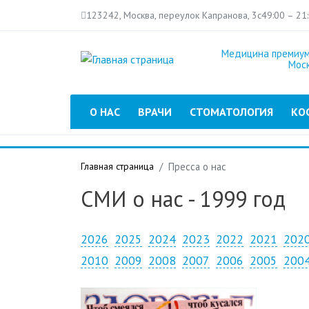
123242, Москва, переулок Капранова, 3с4
9:00 – 21
Медицина премиум
Мос
Главное меню
О НАС
ВРАЧИ
СТОМАТОЛОГИЯ
КО
Главная страница
Пресса о нас
СМИ о нас - 1999 год
2026
2025
2024
2023
2022
2021
202
2010
2009
2008
2007
2006
2005
200