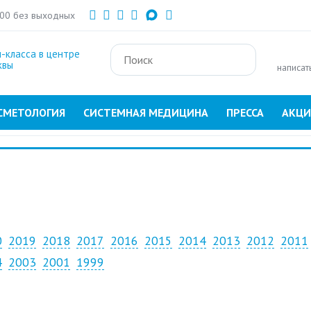
Перейти
:00 без выходных
к
основному
-класса в центре
содержанию
квы
написат
СМЕТОЛОГИЯ
СИСТЕМНАЯ МЕДИЦИНА
ПРЕССА
АКЦ
0
2019
2018
2017
2016
2015
2014
2013
2012
2011
4
2003
2001
1999