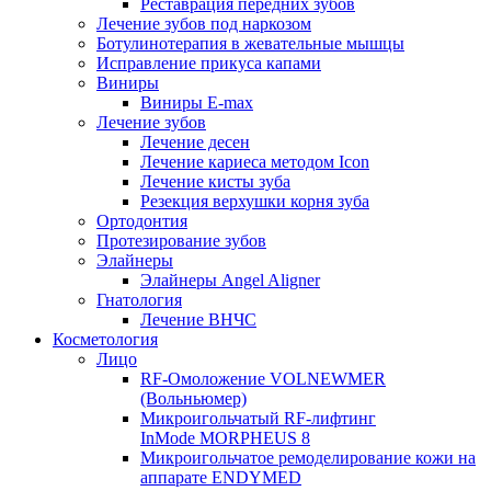
Реставрация передних зубов
Лечение зубов под наркозом
Ботулинотерапия в жевательные мышцы
Исправление прикуса капами
Виниры
Виниры E-max
Лечение зубов
Лечение десен
Лечение кариеса методом Icon
Лечение кисты зуба
Резекция верхушки корня зуба
Ортодонтия
Протезирование зубов
Элайнеры
Элайнеры Angel Aligner
Гнатология
Лечение ВНЧС
Косметология
Лицо
RF-Омоложение VOLNEWMER
(Вольньюмер)
Микроигольчатый RF-лифтинг
InMode MORPHEUS 8
Микроигольчатое ремоделирование кожи на
аппарате ENDYMED