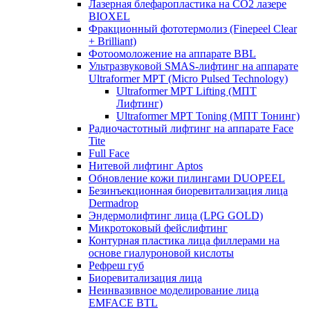
Лазерная блефаропластика на CO2 лазере
BIOXEL
Фракционный фототермолиз (Finepeel Clear
+ Brilliant)
Фотоомоложение на аппарате BBL
Ультразвуковой SMAS-лифтинг на аппарате
Ultraformer MPT (Micro Pulsed Technology)
Ultraformer MPT Lifting (МПТ
Лифтинг)
Ultraformer MPT Toning (МПТ Тонинг)
Радиочастотный лифтинг на аппарате Face
Tite
Full Face
Нитевой лифтинг Aptos
Обновление кожи пилингами DUOPEEL
Безинъекционная биоревитализация лица
Dermadrop
Эндермолифтинг лица (LPG GOLD)
Микротоковый фейслифтинг
Контурная пластика лица филлерами на
основе гиалуроновой кислоты
Рефреш губ
Биоревитализация лица
Неинвазивное моделирование лица
EMFACE BTL