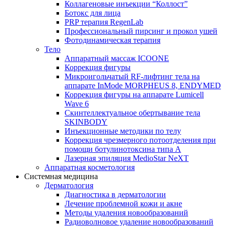
Коллагеновые инъекции “Коллост”
Ботокс для лица
PRP терапия RegenLab
Профессиональный пирсинг и прокол ушей
Фотодинамическая терапия
Тело
Аппаратный массаж ICOONE
Коррекция фигуры
Микроигольчатый RF-лифтинг тела на
аппарате InMode MORPHEUS 8, ENDYMED
Коррекция фигуры на аппарате Lumicell
Wave 6
Скинтеллектуальное обертывание тела
SKINBODY
Инъекционные методики по телу
Коррекция чрезмерного потоотделения при
помощи ботулинотоксина типа А
Лазерная эпиляция MedioStar NeXT
Аппаратная косметология
Системная медицина
Дерматология
Диагностика в дерматологии
Лечение проблемной кожи и акне
Методы удаления новообразований
Радиоволновое удаление новообразований