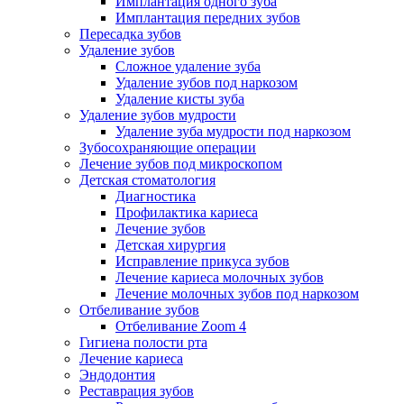
Имплантация одного зуба
Имплантация передних зубов
Пересадка зубов
Удаление зубов
Сложное удаление зуба
Удаление зубов под наркозом
Удаление кисты зуба
Удаление зубов мудрости
Удаление зуба мудрости под наркозом
Зубосохраняющие операции
Лечение зубов под микроскопом
Детская стоматология
Диагностика
Профилактика кариеса
Лечение зубов
Детская хирургия
Исправление прикуса зубов
Лечение кариеса молочных зубов
Лечение молочных зубов под наркозом
Отбеливание зубов
Отбеливание Zoom 4
Гигиена полости рта
Лечение кариеса
Эндодонтия
Реставрация зубов