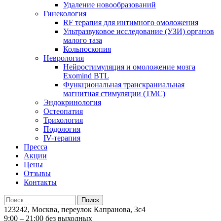
Удаление новообразований
Гинекология
RF терапия для интимного омоложения
Ультразвуковое исследование (УЗИ) органов
малого таза
Кольпоскопия
Неврология
Нейростимуляция и омоложение мозга
Exomind BTL
Функциональная транскраниальная
магнитная стимуляции (ТМС)
Эндокринология
Остеопатия
Трихология
Подология
IV-терапия
Пресса
Акции
Цены
Отзывы
Контакты
123242, Москва, переулок Капранова, 3с4
9:00 – 21:00 без выходных