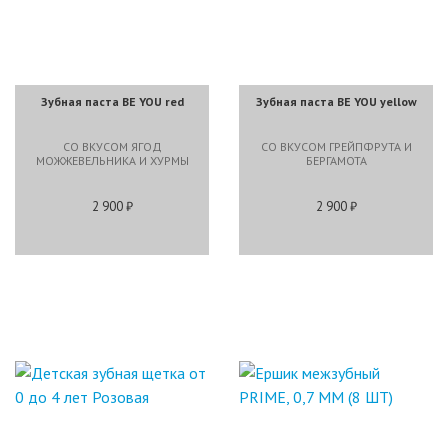
Зубная паста BE YOU red
Зубная паста BE YOU yellow
СО ВКУСОМ ЯГОД
СО ВКУСОМ ГРЕЙПФРУТА И
МОЖЖЕВЕЛЬНИКА И ХУРМЫ
БЕРГАМОТА
2 900 ₽
2 900 ₽