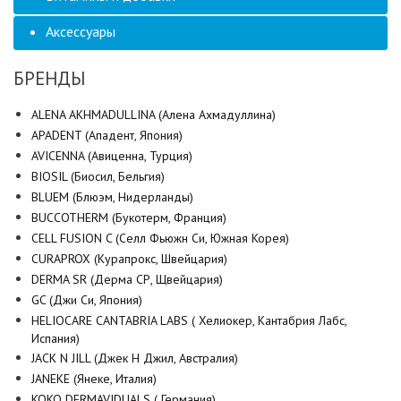
Аксессуары
БРЕНДЫ
ALENA AKHMADULLINA (Алена Ахмадуллина)
APADENT (Ападент, Япония)
AVICENNA (Авиценна, Турция)
BIOSIL (Биосил, Бельгия)
BLUEM (Блюэм, Нидерланды)
BUCCOTHERM (Букотерм, Франция)
CELL FUSION C (Селл Фьюжн Си, Южная Корея)
CURAPROX (Курапрокс, Швейцария)
DERMA SR (Дерма СР, Щвейцария)
GC (Джи Си, Япония)
HELIOCARE CANTABRIA LABS ( Хелиокер, Кантабрия Лабс,
Испания)
JACK N JILL (Джек Н Джил, Австралия)
JANEKE (Янеке, Италия)
KOKO DERMAVIDUALS ( Германия)