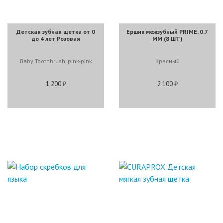
Детская зубная щетка от 0
Ершик межзубный PRIME, 0,7
до 4 лет Розовая
ММ (8 ШТ)
Baby Toothbrush, pink-pink
Красный
1 200 ₽
2 100 ₽