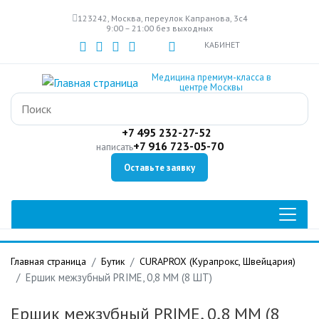
Перейти
123242, Москва, переулок Капранова, 3с4
к
9:00 – 21:00 без выходных
основному
КАБИНЕТ
содержанию
Медицина премиум-класса в
центре Москвы
+7 495 232-27-52
+7 916 723-05-70
написать
Оставьте заявку
Главная страница
Бутик
CURAPROX (Курапрокс, Швейцария)
Ершик межзубный PRIME, 0,8 ММ (8 ШТ)
Ершик межзубный PRIME, 0,8 ММ (8