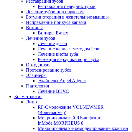
Реставрация зубов
Реставрация передних зубов
Лечение зубов под наркозом
Ботулинотерапия в жевательные мышцы
Исправление прикуса капами
Виниры
Виниры E-max
Лечение зубов
Лечение десен
Лечение кариеса методом Icon
Лечение кисты зуба
Резекция верхушки корня зуба
Ортодонтия
Протезирование зубов
Элайнеры
Элайнеры Angel Aligner
Гнатология
Лечение ВНЧС
Косметология
Лицо
RF-Омоложение VOLNEWMER
(Вольньюмер)
Микроигольчатый RF-лифтинг
InMode MORPHEUS 8
Микроигольчатое ремоделирование кожи на