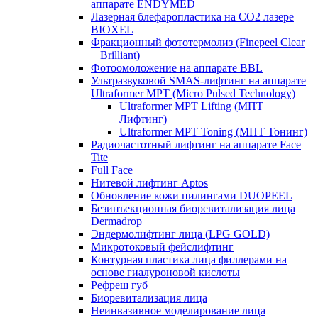
аппарате ENDYMED
Лазерная блефаропластика на CO2 лазере
BIOXEL
Фракционный фототермолиз (Finepeel Clear
+ Brilliant)
Фотоомоложение на аппарате BBL
Ультразвуковой SMAS-лифтинг на аппарате
Ultraformer MPT (Micro Pulsed Technology)
Ultraformer MPT Lifting (МПТ
Лифтинг)
Ultraformer MPT Toning (МПТ Тонинг)
Радиочастотный лифтинг на аппарате Face
Tite
Full Face
Нитевой лифтинг Aptos
Обновление кожи пилингами DUOPEEL
Безинъекционная биоревитализация лица
Dermadrop
Эндермолифтинг лица (LPG GOLD)
Микротоковый фейслифтинг
Контурная пластика лица филлерами на
основе гиалуроновой кислоты
Рефреш губ
Биоревитализация лица
Неинвазивное моделирование лица