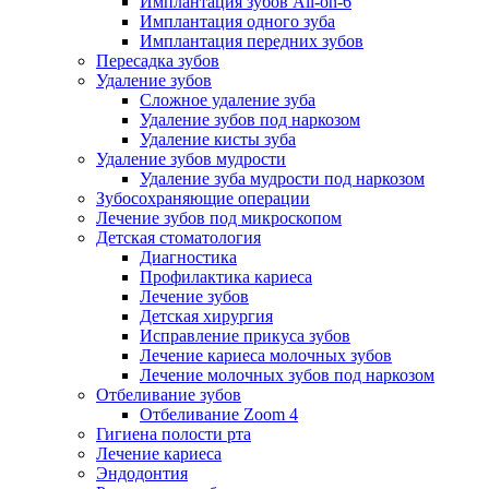
Имплантация зубов All-on-6
Имплантация одного зуба
Имплантация передних зубов
Пересадка зубов
Удаление зубов
Сложное удаление зуба
Удаление зубов под наркозом
Удаление кисты зуба
Удаление зубов мудрости
Удаление зуба мудрости под наркозом
Зубосохраняющие операции
Лечение зубов под микроскопом
Детская стоматология
Диагностика
Профилактика кариеса
Лечение зубов
Детская хирургия
Исправление прикуса зубов
Лечение кариеса молочных зубов
Лечение молочных зубов под наркозом
Отбеливание зубов
Отбеливание Zoom 4
Гигиена полости рта
Лечение кариеса
Эндодонтия