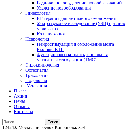
Радиоволновое удаление новообразований
Удаление новообразований
Гинекология
RF терапия для интимного омоложения
Ультразвуковое исследование (УЗИ) органов
малого таза
Кольпоскопия
Неврология
Нейростимуляция и омоложение мозга
Exomind BTL
Функциональная транскраниальная
магнитная стимуляции (ТМС)
Эндокринология
Остеопатия
Трихология
Подология
IV-терапия
Пресса
Акции
Цены
Отзывы
Контакты
123242, Москва, переулок Капранова, 3с4