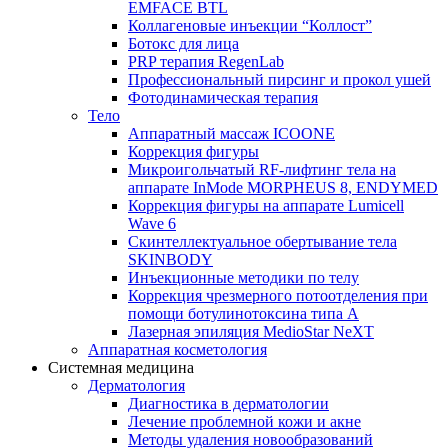
EMFACE BTL
Коллагеновые инъекции “Коллост”
Ботокс для лица
PRP терапия RegenLab
Профессиональный пирсинг и прокол ушей
Фотодинамическая терапия
Тело
Аппаратный массаж ICOONE
Коррекция фигуры
Микроигольчатый RF-лифтинг тела на
аппарате InMode MORPHEUS 8, ENDYMED
Коррекция фигуры на аппарате Lumicell
Wave 6
Скинтеллектуальное обертывание тела
SKINBODY
Инъекционные методики по телу
Коррекция чрезмерного потоотделения при
помощи ботулинотоксина типа А
Лазерная эпиляция MedioStar NeXT
Аппаратная косметология
Системная медицина
Дерматология
Диагностика в дерматологии
Лечение проблемной кожи и акне
Методы удаления новообразований