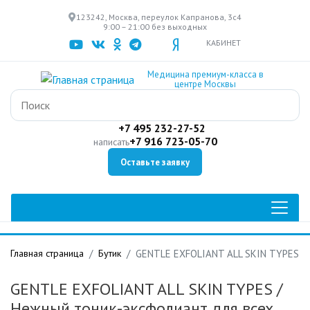
Перейти
123242, Москва, переулок Капранова, 3с4
к
9:00 – 21:00 без выходных
основному
КАБИНЕТ
содержанию
Медицина премиум-класса в
центре Москвы
+7 495 232-27-52
+7 916 723-05-70
написать
Оставьте заявку
Главная страница
Бутик
GENTLE EXFOLIANT ALL SKIN TYPES
GENTLE EXFOLIANT ALL SKIN TYPES
/
Нежный тоник-эксфолиант для всех