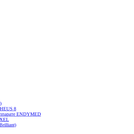
)
PHEUS 8
 аппарате ENDYMED
OXEL
illiant)