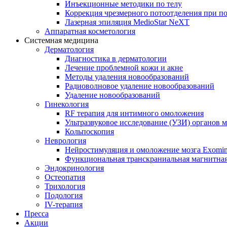
Инъекционные методики по телу
Коррекция чрезмерного потоотделения при п
Лазерная эпиляция MedioStar NeXT
Аппаратная косметология
Системная медицина
Дерматология
Диагностика в дерматологии
Лечение проблемной кожи и акне
Методы удаления новообразований
Радиоволновое удаление новообразований
Удаление новообразований
Гинекология
RF терапия для интимного омоложения
Ультразвуковое исследование (УЗИ) органов м
Кольпоскопия
Неврология
Нейростимуляция и омоложение мозга Exomi
Функциональная транскраниальная магнитна
Эндокринология
Остеопатия
Трихология
Подология
IV-терапия
Пресса
Акции