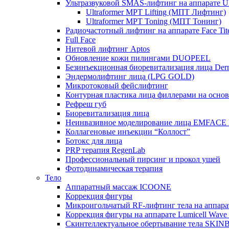
Ультразвуковой SMAS-лифтинг на аппарате Ult
Ultraformer MPT Lifting (МПТ Лифтинг)
Ultraformer MPT Toning (МПТ Тонинг)
Радиочастотный лифтинг на аппарате Face Tit
Full Face
Нитевой лифтинг Aptos
Обновление кожи пилингами DUOPEEL
Безинъекционная биоревитализация лица Der
Эндермолифтинг лица (LPG GOLD)
Микротоковый фейслифтинг
Контурная пластика лица филлерами на осно
Рефреш губ
Биоревитализация лица
Неинвазивное моделирование лица EMFACE
Коллагеновые инъекции “Коллост”
Ботокс для лица
PRP терапия RegenLab
Профессиональный пирсинг и прокол ушей
Фотодинамическая терапия
Тело
Аппаратный массаж ICOONE
Коррекция фигуры
Микроигольчатый RF-лифтинг тела на апп
Коррекция фигуры на аппарате Lumicell Wave
Скинтеллектуальное обертывание тела SKI