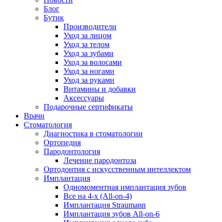
Блог
Бутик
Производители
Уход за лицом
Уход за телом
Уход за зубами
Уход за волосами
Уход за ногами
Уход за руками
Витамины и добавки
Аксессуары
Подарочные сертификаты
Врачи
Стоматология
Диагностика в стоматологии
Ортопедия
Пародонтология
Лечение пародонтоза
Ортодонтия с искусственным интеллектом
Имплантация
Одномоментная имплантация зубов
Все на 4-х (All-on-4)
Имплантация Straumann
Имплантация зубов All-on-6