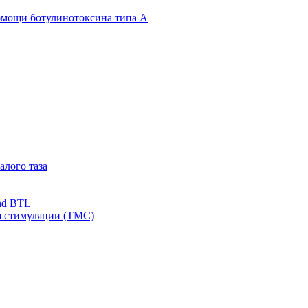
омощи ботулинотоксина типа А
алого таза
nd BTL
я стимуляции (ТМС)