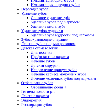
Имплантация одного зуба
Имплантация передних зубов
Пересадка зубов
Удаление зубов
Сложное удаление зуба
Удаление зубов под наркозом
Удаление кисты зуба
Удаление зубов мудрости
Удаление зуба мудрости под наркозом
Зубосохраняющие операции
Лечение зубов под микроскопом
Детская стоматология
Диагностика
Профилактика кариеса
Лечение зубов
Детская хирургия
Исправление прикуса зубов
Лечение кариеса молочных зубов
Лечение молочных зубов под наркозом
Отбеливание зубов
Отбеливание Zoom 4
Гигиена полости рта
Лечение кариеса
Эндодонтия
Реставрация зубов