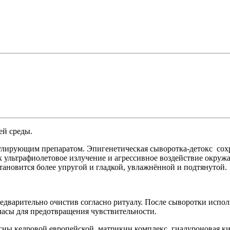
ей среды.
мулирующим препаратом. Эпигенетическая сыворотка-детокс со
 ультрафиолетовое излучение и агрессивное воздействие окруж
тановится более упругой и гладкой, увлажнённой и подтянутой.
редварительно очистив согласно ритуалу. После сыворотки исп
асы для предотвращения чувствительности.
сны кедровой европейской, матрикин комплекс, гиалуроновая ки