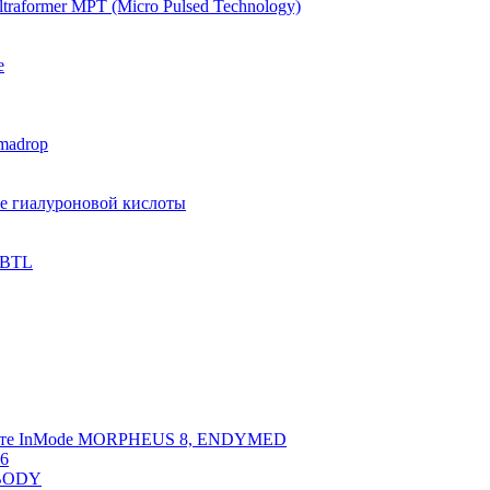
raformer MPT (Micro Pulsed Technology)
e
madrop
ве гиалуроновой кислоты
 BTL
арате InMode MORPHEUS 8, ENDYMED
 6
NBODY