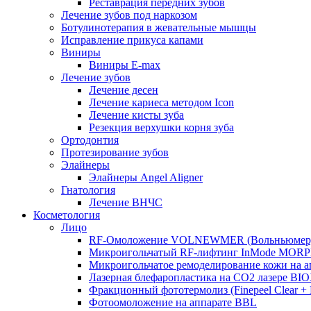
Реставрация передних зубов
Лечение зубов под наркозом
Ботулинотерапия в жевательные мышцы
Исправление прикуса капами
Виниры
Виниры E-max
Лечение зубов
Лечение десен
Лечение кариеса методом Icon
Лечение кисты зуба
Резекция верхушки корня зуба
Ортодонтия
Протезирование зубов
Элайнеры
Элайнеры Angel Aligner
Гнатология
Лечение ВНЧС
Косметология
Лицо
RF-Омоложение VOLNEWMER (Вольньюмер
Микроигольчатый RF-лифтинг InMode MOR
Микроигольчатое ремоделирование кожи на
Лазерная блефаропластика на CO2 лазере BI
Фракционный фототермолиз (Finepeel Clear + Br
Фотоомоложение на аппарате BBL