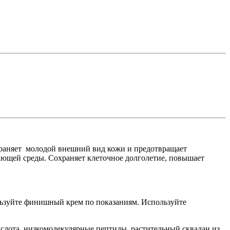
храняет молодой внешний вид кожи и предотвращает
ающей среды. Сохраняет клеточное долголетие, повышает
ользуйте финишный крем по показаниям. Используйте
слота, низкомолекулярные пептиды, растительный сквалан из