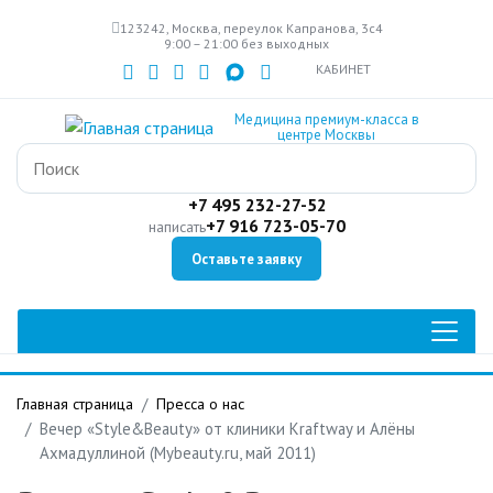
Перейти
123242, Москва, переулок Капранова, 3с4
к
9:00 – 21:00 без выходных
основному
КАБИНЕТ
содержанию
Медицина премиум-класса в
центре Москвы
+7 495 232-27-52
+7 916 723-05-70
написать
Оставьте заявку
Главная страница
Пресса о нас
Вечер «Style&Beauty» от клиники Kraftway и Алёны
Ахмадуллиной (Mybeauty.ru, май 2011)