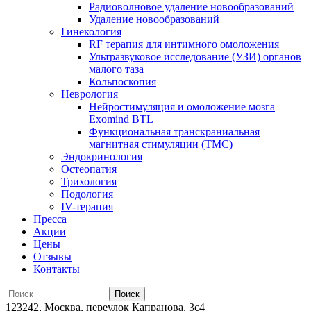
Радиоволновое удаление новообразований
Удаление новообразований
Гинекология
RF терапия для интимного омоложения
Ультразвуковое исследование (УЗИ) органов
малого таза
Кольпоскопия
Неврология
Нейростимуляция и омоложение мозга
Exomind BTL
Функциональная транскраниальная
магнитная стимуляции (ТМС)
Эндокринология
Остеопатия
Трихология
Подология
IV-терапия
Пресса
Акции
Цены
Отзывы
Контакты
123242, Москва, переулок Капранова, 3с4