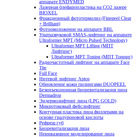
аппарате ENDYMED
Лазерная блефаропластика на CO2 лазере
BIOXEL
Фракционный фототермолиз (Finepeel Clear
+ Brilliant)
Фотоомоложение на аппарате BBL
Ультразвуковой SMAS-лифтинг на аппарате
Ultraformer MPT (Micro Pulsed Technology)
Ultraformer MPT Lifting (МПТ
Лифтинг)
Ultraformer MPT Toning (МПТ Тонинг)
Радиочастотный лифтинг на аппарате Face
Tite
Full Face
Нитевой лифтинг Aptos
Обновление кожи пилингами DUOPEEL
Безинъекционная биоревитализация лица
Dermadrop
Эндермолифтинг лица (LPG GOLD)
Микротоковый фейслифтинг
Контурная пластика лица филлерами на
основе гиалуроновой кислоты
Рефреш губ
Биоревитализация лица
Неинвазивное моделирование лица