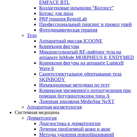
EMFACE BTL
Коллагеновые инъекции “Коллост”
Ботокс для лица
PRP терапия RegenLab
Профессиональный пирсинг и прокол ушей
Фотодинамическая терапия
Тело
Аппаратный массаж ICOONE
Коррекция фигуры
Микроигольчатый RF-лифтинг тела на
аппарате InMode MORPHEUS 8, ENDYMED
Коррекция фигуры на аппарате Lumicell
Wave 6
Скинтеллектуальное обертывание тела
SKINBODY
Инъекционные методики по телу
Коррекция чрезмерного потоотделения при
помощи ботулинотоксина типа А
Лазерная эпиляция MedioStar NeXT
Аппаратная косметология
Системная медицина
Дерматология
Диагностика в дерматологии
Лечение проблемной кожи и акне
Методы удаления новообразований