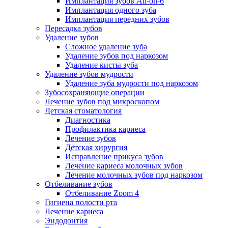
Имплантация зубов All-on-6
Имплантация одного зуба
Имплантация передних зубов
Пересадка зубов
Удаление зубов
Сложное удаление зуба
Удаление зубов под наркозом
Удаление кисты зуба
Удаление зубов мудрости
Удаление зуба мудрости под наркозом
Зубосохраняющие операции
Лечение зубов под микроскопом
Детская стоматология
Диагностика
Профилактика кариеса
Лечение зубов
Детская хирургия
Исправление прикуса зубов
Лечение кариеса молочных зубов
Лечение молочных зубов под наркозом
Отбеливание зубов
Отбеливание Zoom 4
Гигиена полости рта
Лечение кариеса
Эндодонтия