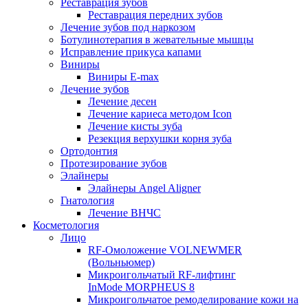
Реставрация зубов
Реставрация передних зубов
Лечение зубов под наркозом
Ботулинотерапия в жевательные мышцы
Исправление прикуса капами
Виниры
Виниры E-max
Лечение зубов
Лечение десен
Лечение кариеса методом Icon
Лечение кисты зуба
Резекция верхушки корня зуба
Ортодонтия
Протезирование зубов
Элайнеры
Элайнеры Angel Aligner
Гнатология
Лечение ВНЧС
Косметология
Лицо
RF-Омоложение VOLNEWMER
(Вольньюмер)
Микроигольчатый RF-лифтинг
InMode MORPHEUS 8
Микроигольчатое ремоделирование кожи на