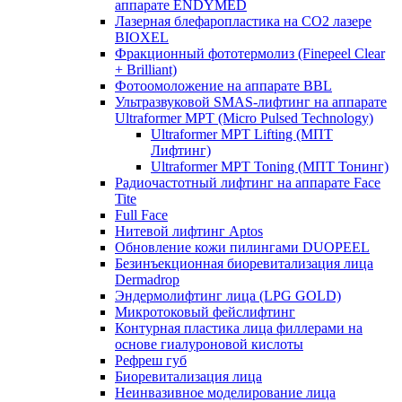
аппарате ENDYMED
Лазерная блефаропластика на CO2 лазере
BIOXEL
Фракционный фототермолиз (Finepeel Clear
+ Brilliant)
Фотоомоложение на аппарате BBL
Ультразвуковой SMAS-лифтинг на аппарате
Ultraformer MPT (Micro Pulsed Technology)
Ultraformer MPT Lifting (МПТ
Лифтинг)
Ultraformer MPT Toning (МПТ Тонинг)
Радиочастотный лифтинг на аппарате Face
Tite
Full Face
Нитевой лифтинг Aptos
Обновление кожи пилингами DUOPEEL
Безинъекционная биоревитализация лица
Dermadrop
Эндермолифтинг лица (LPG GOLD)
Микротоковый фейслифтинг
Контурная пластика лица филлерами на
основе гиалуроновой кислоты
Рефреш губ
Биоревитализация лица
Неинвазивное моделирование лица