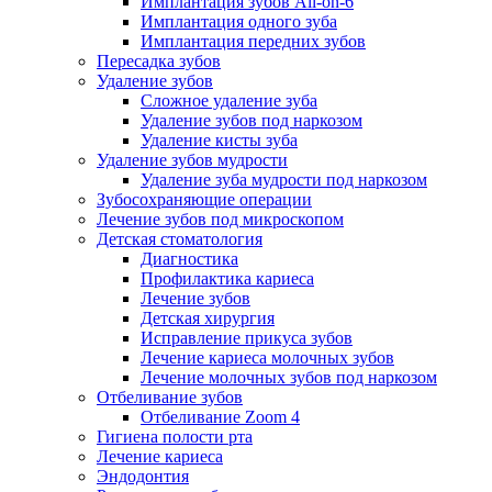
Имплантация зубов All-on-6
Имплантация одного зуба
Имплантация передних зубов
Пересадка зубов
Удаление зубов
Сложное удаление зуба
Удаление зубов под наркозом
Удаление кисты зуба
Удаление зубов мудрости
Удаление зуба мудрости под наркозом
Зубосохраняющие операции
Лечение зубов под микроскопом
Детская стоматология
Диагностика
Профилактика кариеса
Лечение зубов
Детская хирургия
Исправление прикуса зубов
Лечение кариеса молочных зубов
Лечение молочных зубов под наркозом
Отбеливание зубов
Отбеливание Zoom 4
Гигиена полости рта
Лечение кариеса
Эндодонтия