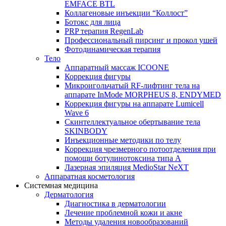
EMFACE BTL
Коллагеновые инъекции “Коллост”
Ботокс для лица
PRP терапия RegenLab
Профессиональный пирсинг и прокол ушей
Фотодинамическая терапия
Тело
Аппаратный массаж ICOONE
Коррекция фигуры
Микроигольчатый RF-лифтинг тела на
аппарате InMode MORPHEUS 8, ENDYMED
Коррекция фигуры на аппарате Lumicell
Wave 6
Скинтеллектуальное обертывание тела
SKINBODY
Инъекционные методики по телу
Коррекция чрезмерного потоотделения при
помощи ботулинотоксина типа А
Лазерная эпиляция MedioStar NeXT
Аппаратная косметология
Системная медицина
Дерматология
Диагностика в дерматологии
Лечение проблемной кожи и акне
Методы удаления новообразований