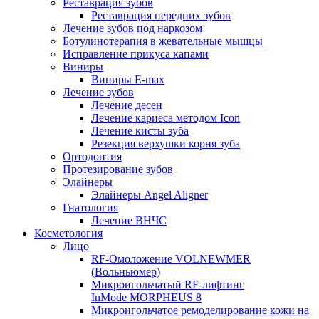
Реставрация зубов
Реставрация передних зубов
Лечение зубов под наркозом
Ботулинотерапия в жевательные мышцы
Исправление прикуса капами
Виниры
Виниры E-max
Лечение зубов
Лечение десен
Лечение кариеса методом Icon
Лечение кисты зуба
Резекция верхушки корня зуба
Ортодонтия
Протезирование зубов
Элайнеры
Элайнеры Angel Aligner
Гнатология
Лечение ВНЧС
Косметология
Лицо
RF-Омоложение VOLNEWMER
(Вольньюмер)
Микроигольчатый RF-лифтинг
InMode MORPHEUS 8
Микроигольчатое ремоделирование кожи на