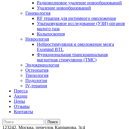
Радиоволновое удаление новообразований
Удаление новообразований
Гинекология
RF терапия для интимного омоложения
Ультразвуковое исследование (УЗИ) органов
малого таза
Кольпоскопия
Неврология
Нейростимуляция и омоложение мозга
Exomind BTL
Функциональная транскраниальная
магнитная стимуляции (ТМС)
Эндокринология
Остеопатия
Трихология
Подология
IV-терапия
Пресса
Акции
Цены
Отзывы
Контакты
123242, Москва, переулок Капранова, 3с4