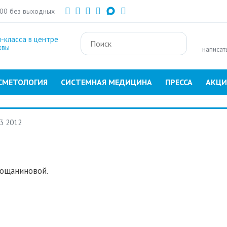
Перейти
:00 без выходных
к
основному
-класса в центре
содержанию
квы
написат
СМЕТОЛОГИЯ
СИСТЕМНАЯ МЕДИЦИНА
ПРЕССА
АКЦ
 3 2012
ощаниновой.