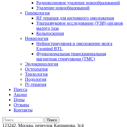
Радиоволновое удаление новообразований
Удаление новообразований
Гинекология
RF терапия для интимного омоложения
Ультразвуковое исследование (УЗИ) органов
малого таза
Кольпоскопия
Неврология
Нейростимуляция и омоложение мозга
Exomind BTL
Функциональная транскраниальная
магнитная стимуляции (ТМС)
Эндокринология
Остеопатия
Трихология
Подология
IV-терапия
Пресса
Акции
Цены
Отзывы
Контакты
123242, Москва, переулок Капранова, 3с4