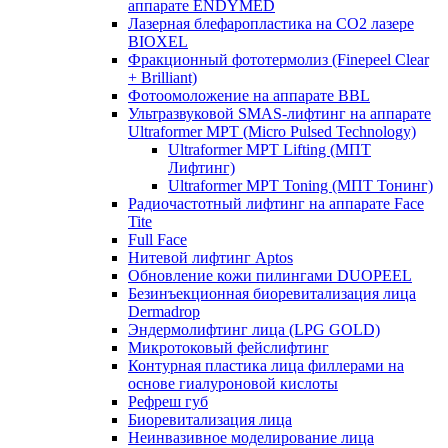
аппарате ENDYMED
Лазерная блефаропластика на CO2 лазере
BIOXEL
Фракционный фототермолиз (Finepeel Clear
+ Brilliant)
Фотоомоложение на аппарате BBL
Ультразвуковой SMAS-лифтинг на аппарате
Ultraformer MPT (Micro Pulsed Technology)
Ultraformer MPT Lifting (МПТ
Лифтинг)
Ultraformer MPT Toning (МПТ Тонинг)
Радиочастотный лифтинг на аппарате Face
Tite
Full Face
Нитевой лифтинг Aptos
Обновление кожи пилингами DUOPEEL
Безинъекционная биоревитализация лица
Dermadrop
Эндермолифтинг лица (LPG GOLD)
Микротоковый фейслифтинг
Контурная пластика лица филлерами на
основе гиалуроновой кислоты
Рефреш губ
Биоревитализация лица
Неинвазивное моделирование лица