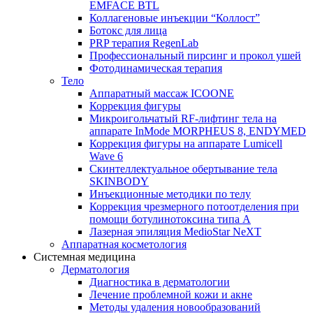
EMFACE BTL
Коллагеновые инъекции “Коллост”
Ботокс для лица
PRP терапия RegenLab
Профессиональный пирсинг и прокол ушей
Фотодинамическая терапия
Тело
Аппаратный массаж ICOONE
Коррекция фигуры
Микроигольчатый RF-лифтинг тела на
аппарате InMode MORPHEUS 8, ENDYMED
Коррекция фигуры на аппарате Lumicell
Wave 6
Скинтеллектуальное обертывание тела
SKINBODY
Инъекционные методики по телу
Коррекция чрезмерного потоотделения при
помощи ботулинотоксина типа А
Лазерная эпиляция MedioStar NeXT
Аппаратная косметология
Системная медицина
Дерматология
Диагностика в дерматологии
Лечение проблемной кожи и акне
Методы удаления новообразований