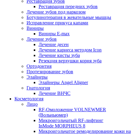
Реставрация зубов
Реставрация передних зубов
Лечение зубов под наркозом
Ботулинотерапия в жевательные мышцы
Исправление прикуса капами
Виниры
Виниры E-max
Лечение зубов
Лечение десен
Лечение кариеса методом Icon
Лечение кисты зуба
Резекция верхушки корня зуба
Ортодонтия
Протезирование зубов
Элайнеры
Элайнеры Angel Aligner
Гнатология
Лечение ВНЧС
Косметология
Лицо
RF-Омоложение VOLNEWMER
(Вольньюмер)
Микроигольчатый RF-лифтинг
InMode MORPHEUS 8
Микроигольчатое ремоделирование кожи на