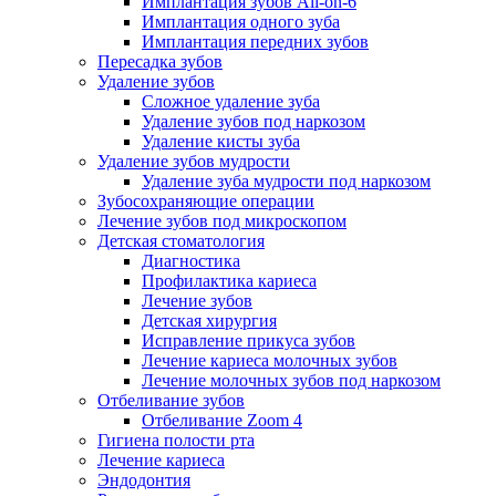
Имплантация зубов All-on-6
Имплантация одного зуба
Имплантация передних зубов
Пересадка зубов
Удаление зубов
Сложное удаление зуба
Удаление зубов под наркозом
Удаление кисты зуба
Удаление зубов мудрости
Удаление зуба мудрости под наркозом
Зубосохраняющие операции
Лечение зубов под микроскопом
Детская стоматология
Диагностика
Профилактика кариеса
Лечение зубов
Детская хирургия
Исправление прикуса зубов
Лечение кариеса молочных зубов
Лечение молочных зубов под наркозом
Отбеливание зубов
Отбеливание Zoom 4
Гигиена полости рта
Лечение кариеса
Эндодонтия