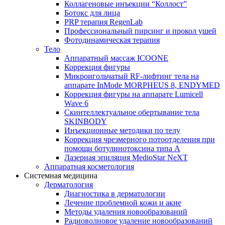
Коллагеновые инъекции “Коллост”
Ботокс для лица
PRP терапия RegenLab
Профессиональный пирсинг и прокол ушей
Фотодинамическая терапия
Тело
Аппаратный массаж ICOONE
Коррекция фигуры
Микроигольчатый RF-лифтинг тела на
аппарате InMode MORPHEUS 8, ENDYMED
Коррекция фигуры на аппарате Lumicell
Wave 6
Скинтеллектуальное обертывание тела
SKINBODY
Инъекционные методики по телу
Коррекция чрезмерного потоотделения при
помощи ботулинотоксина типа А
Лазерная эпиляция MedioStar NeXT
Аппаратная косметология
Системная медицина
Дерматология
Диагностика в дерматологии
Лечение проблемной кожи и акне
Методы удаления новообразований
Радиоволновое удаление новообразований