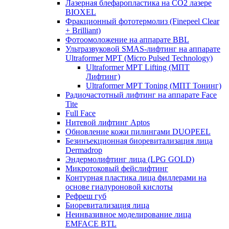
Лазерная блефаропластика на CO2 лазере
BIOXEL
Фракционный фототермолиз (Finepeel Clear
+ Brilliant)
Фотоомоложение на аппарате BBL
Ультразвуковой SMAS-лифтинг на аппарате
Ultraformer MPT (Micro Pulsed Technology)
Ultraformer MPT Lifting (МПТ
Лифтинг)
Ultraformer MPT Toning (МПТ Тонинг)
Радиочастотный лифтинг на аппарате Face
Tite
Full Face
Нитевой лифтинг Aptos
Обновление кожи пилингами DUOPEEL
Безинъекционная биоревитализация лица
Dermadrop
Эндермолифтинг лица (LPG GOLD)
Микротоковый фейслифтинг
Контурная пластика лица филлерами на
основе гиалуроновой кислоты
Рефреш губ
Биоревитализация лица
Неинвазивное моделирование лица
EMFACE BTL