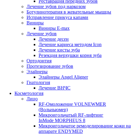
Реставрация передних зубов
Лечение зубов под наркозом
Ботулинотерапия в жевательные мышцы
Исправление прикуса капами
Виниры
Виниры E-max
Лечение зубов
Лечение десен
Лечение кариеса методом Icon
Лечение кисты зуба
Резекция верхушки корня зуба
Ортодонтия
Протезирование зубов
Элайнеры
Элайнеры Angel Aligner
Гнатология
Лечение ВНЧС
Косметология
Лицо
RF-Омоложение VOLNEWMER
(Вольньюмер)
Микроигольчатый RF-лифтинг
InMode MORPHEUS 8
Микроигольчатое ремоделирование кожи на
аппарате ENDYMED