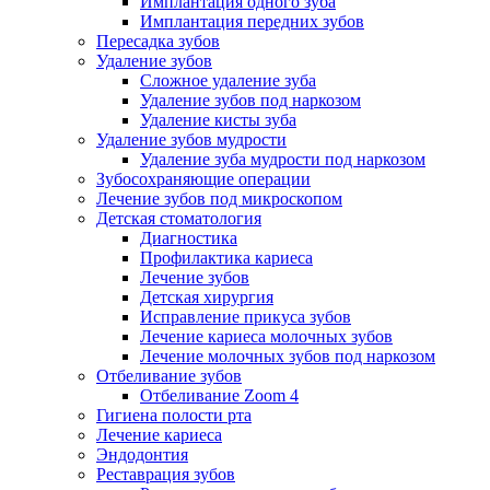
Имплантация одного зуба
Имплантация передних зубов
Пересадка зубов
Удаление зубов
Сложное удаление зуба
Удаление зубов под наркозом
Удаление кисты зуба
Удаление зубов мудрости
Удаление зуба мудрости под наркозом
Зубосохраняющие операции
Лечение зубов под микроскопом
Детская стоматология
Диагностика
Профилактика кариеса
Лечение зубов
Детская хирургия
Исправление прикуса зубов
Лечение кариеса молочных зубов
Лечение молочных зубов под наркозом
Отбеливание зубов
Отбеливание Zoom 4
Гигиена полости рта
Лечение кариеса
Эндодонтия
Реставрация зубов