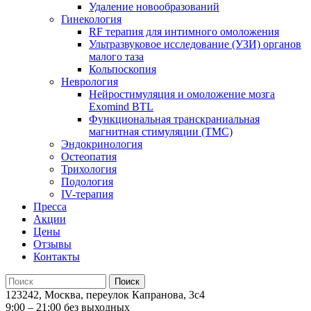
Удаление новообразований
Гинекология
RF терапия для интимного омоложения
Ультразвуковое исследование (УЗИ) органов
малого таза
Кольпоскопия
Неврология
Нейростимуляция и омоложение мозга
Exomind BTL
Функциональная транскраниальная
магнитная стимуляции (ТМС)
Эндокринология
Остеопатия
Трихология
Подология
IV-терапия
Пресса
Акции
Цены
Отзывы
Контакты
123242, Москва, переулок Капранова, 3с4
9:00 – 21:00 без выходных