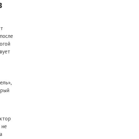
в
ет
 после
огой
вует
ель»,
орый
октор
 не
а