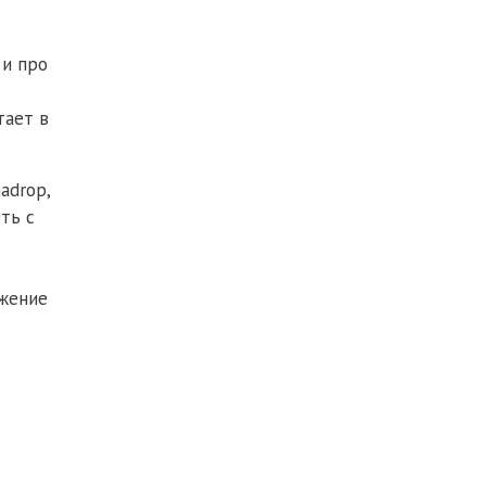
 и про
тает в
adrop,
ть с
яжение