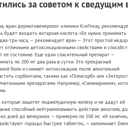
тились за советом к сведущим 
ча, врач-дерматовенеролог клиники Kraftway, рекоменду
дь будет входить янтарная кислота. «Ее нужно принимать
два-три часа, — рекомендует врач. — Этот простой недор
ет отличными детоксикационными свойствами и способст
т ее состояние. Еще один спасительный препарат —
имать по 200 мг два раза в сутки. Это прекрасный
вной боли и снимает интоксикацию после алкогольной
астить сорбентами, такими как «Полисорб» или «Энтеросг
елчегонными препаратами. Например, «Силимарином», кот
ны.
, которые защитят поджелудочную железу и не дадут ей
также способный нейтрализовывать действие алкоголя, д
ко дней до вечеринок — примерно по 500 мг. «И конечно,
действуют гораздо быстрее таблеток, — напоминает Елен