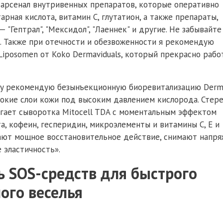
 арсенал внутривенных препаратов, которые оперативно
арная кислота, витамин С, глутатион, а также препараты,
Гептрал", "Мексидол", "Лаеннек" и другие. Не забывайте
ь. Также при отечности и обезвоженности я рекомендую
Liposomen от Koko Dermaviduals, который прекрасно рабо
way рекомендую безынъекционную биоревитализацию Derm
окие слои кожи под высоким давлением кислорода. Стере
гает сыворотка Mitocell TDA с моментальным эффектом
та, кофеин, гесперидин, микроэлементы и витамины С, Е и
вают мощное восстановительное действие, снимают напр
 эластичность».
ть SOS-средств для быстрого
ого веселья