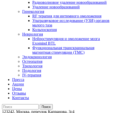
Радиоволновое удаление новообразований
Удаление новообразований
Гинекология
RF терапия для интимного омоложения
Ультразвуковое исследование (УЗИ) органов
малого таза
Кольпоскопия
Неврология
Нейростимуляция и омоложение мозга
Exomind BTL
Функциональная транскраниальная
магнитная стимуляции (ТМС)
Эндокринология
Остеопатия
Трихология
Подология
IV-терапия
Пресса
Акции
Цены
Отзывы
Контакты
123242, Москва, переулок Капранова, 3с4