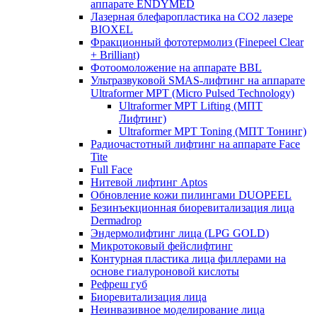
аппарате ENDYMED
Лазерная блефаропластика на CO2 лазере
BIOXEL
Фракционный фототермолиз (Finepeel Clear
+ Brilliant)
Фотоомоложение на аппарате BBL
Ультразвуковой SMAS-лифтинг на аппарате
Ultraformer MPT (Micro Pulsed Technology)
Ultraformer MPT Lifting (МПТ
Лифтинг)
Ultraformer MPT Toning (МПТ Тонинг)
Радиочастотный лифтинг на аппарате Face
Tite
Full Face
Нитевой лифтинг Aptos
Обновление кожи пилингами DUOPEEL
Безинъекционная биоревитализация лица
Dermadrop
Эндермолифтинг лица (LPG GOLD)
Микротоковый фейслифтинг
Контурная пластика лица филлерами на
основе гиалуроновой кислоты
Рефреш губ
Биоревитализация лица
Неинвазивное моделирование лица