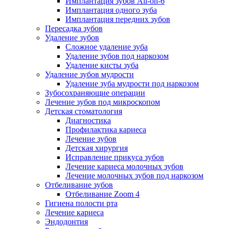
Имплантация зубов All-on-6
Имплантация одного зуба
Имплантация передних зубов
Пересадка зубов
Удаление зубов
Сложное удаление зуба
Удаление зубов под наркозом
Удаление кисты зуба
Удаление зубов мудрости
Удаление зуба мудрости под наркозом
Зубосохраняющие операции
Лечение зубов под микроскопом
Детская стоматология
Диагностика
Профилактика кариеса
Лечение зубов
Детская хирургия
Исправление прикуса зубов
Лечение кариеса молочных зубов
Лечение молочных зубов под наркозом
Отбеливание зубов
Отбеливание Zoom 4
Гигиена полости рта
Лечение кариеса
Эндодонтия