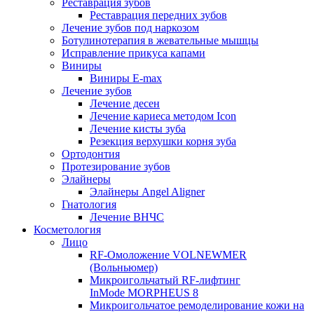
Реставрация зубов
Реставрация передних зубов
Лечение зубов под наркозом
Ботулинотерапия в жевательные мышцы
Исправление прикуса капами
Виниры
Виниры E-max
Лечение зубов
Лечение десен
Лечение кариеса методом Icon
Лечение кисты зуба
Резекция верхушки корня зуба
Ортодонтия
Протезирование зубов
Элайнеры
Элайнеры Angel Aligner
Гнатология
Лечение ВНЧС
Косметология
Лицо
RF-Омоложение VOLNEWMER
(Вольньюмер)
Микроигольчатый RF-лифтинг
InMode MORPHEUS 8
Микроигольчатое ремоделирование кожи на