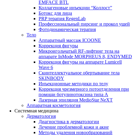
EMFACE BTL
Коллагеновые инъекции “Коллост”
Ботокс для лица
PRP терапия RegenLab
Профессиональный пирсинг и прокол ушей
Фотодинамическая терапия
Тело
Аппаратный массаж ICOONE
Коррекция фигуры
Микроигольчатый RF-лифтинг тела на
аппарате InMode MORPHEUS 8, ENDYMED
Коррекция фигуры на аппарате Lumicell
Wave 6
Скинтеллектуальное обертывание тела
SKINBODY
Инъекционные методики по телу
Коррекция чрезмерного потоотделения при
помощи ботулинотоксина типа А
Лазерная эпиляция MedioStar NeXT
Аппаратная косметология
Системная медицина
Дерматология
Диагностика в дерматологии
Лечение проблемной кожи и акне
Методы удаления новообразований