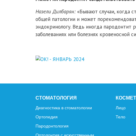
Назели Дилбарян:
«Бывают случаи, когда с
общей патологии и может порекомендовать
эндокринологу. Ведь иногда пародонтит 
заболеваниях или болезнях кровеносной с
СТОМАТОЛОГИЯ
КОСМЕ
Диагностика в стоматологии
Лицо
Ортопедия
Тело
Пародонтология
Ортодонтия с искусственным