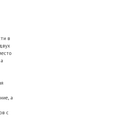
сти в
двух
место
 а
ая
ние, а
ов с