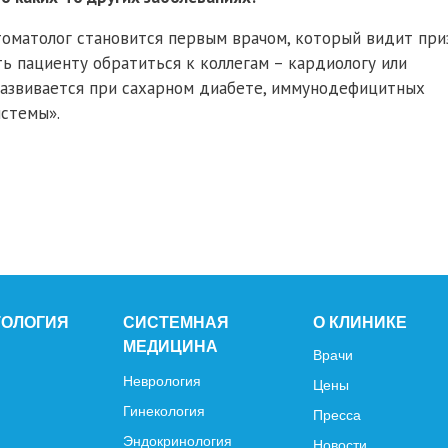
томатолог становится первым врачом, который видит при
 пациенту обратиться к коллегам – кардиологу или
развивается при сахарном диабете, иммунодефицитных
истемы».
ТОЛОГИЯ
СИСТЕМНАЯ
О КЛИНИКЕ
МЕДИЦИНА
Врачи
Неврология
Цены
Гинекология
Пресса
Эндокринология
Новости