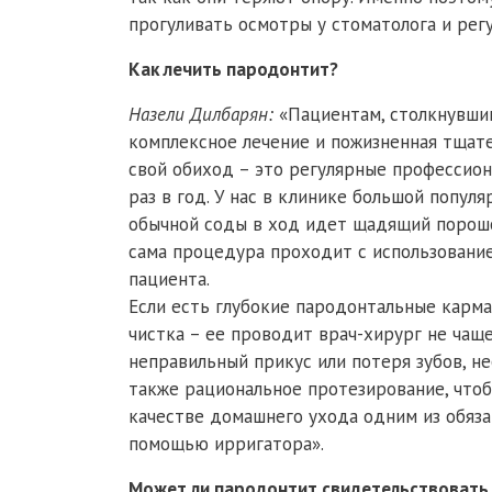
прогуливать осмотры у стоматолога и рег
Как лечить пародонтит?
Назели Дилбарян:
«Пациентам, столкнувшим
комплексное лечение и пожизненная тщате
свой обиход – это регулярные профессио
раз в год. У нас в клинике большой попул
обычной соды в ход идет щадящий порошок
сама процедура проходит с использование
пациента.
Если есть глубокие пародонтальные карм
чистка – ее проводит врач-хирург не чаще
неправильный прикус или потеря зубов, н
также рациональное протезирование, чтоб
качестве домашнего ухода одним из обяз
помощью ирригатора».
Может ли пародонтит свидетельствовать 