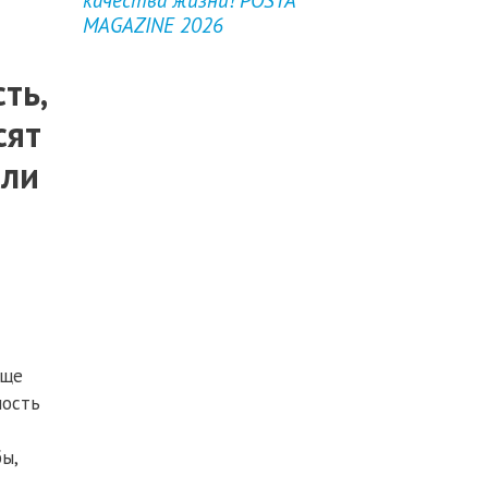
MAGAZINE 2026
ть,
сят
или
аще
ность
ы,