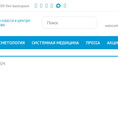
Перейти
1:00 без выходных
к
основному
-класса в центре
содержанию
квы
написат
СМЕТОЛОГИЯ
СИСТЕМНАЯ МЕДИЦИНА
ПРЕССА
АКЦ
024