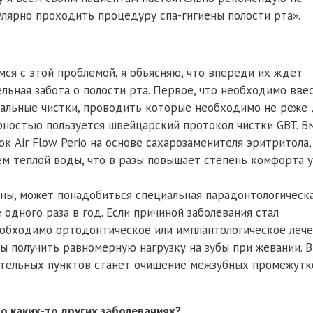
улярно проходить процедуру спа-гигиены полости рта».
ся с этой проблемой, я объясняю, что впереди их ждет
льная забота о полости рта. Первое, что необходимо вве
нальные чистки, проводить которые необходимо не реже 
ярностью пользуется швейцарский протокол чистки GBT. В
 Air Flow Perio на основе сахарозаменителя эритритола,
м теплой воды, что в разы повышает степень комфорта у
аны, может понадобиться специальная парадонтологическ
 одного раза в год. Если причиной заболевания стал
еобходимо ортодонтическое или имплантологическое лече
ы получить равномерную нагрузку на зубы при жевании. В
ательных пунктов станет очищение межзубных промежутк
о каких-то других заболеваниях?