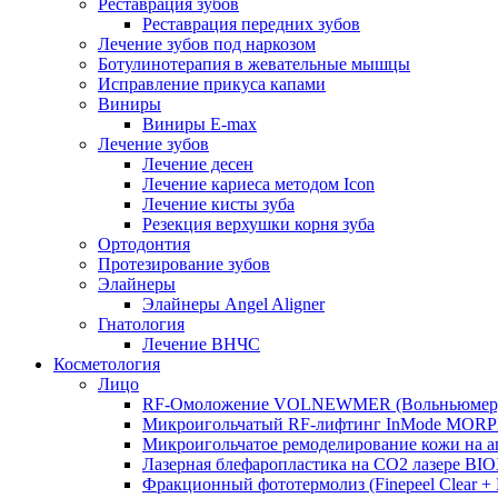
Реставрация зубов
Реставрация передних зубов
Лечение зубов под наркозом
Ботулинотерапия в жевательные мышцы
Исправление прикуса капами
Виниры
Виниры E-max
Лечение зубов
Лечение десен
Лечение кариеса методом Icon
Лечение кисты зуба
Резекция верхушки корня зуба
Ортодонтия
Протезирование зубов
Элайнеры
Элайнеры Angel Aligner
Гнатология
Лечение ВНЧС
Косметология
Лицо
RF-Омоложение VOLNEWMER (Вольньюмер
Микроигольчатый RF-лифтинг InMode MOR
Микроигольчатое ремоделирование кожи на
Лазерная блефаропластика на CO2 лазере BI
Фракционный фототермолиз (Finepeel Clear + Br