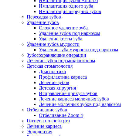
Имплантация зубов All-on-6
Имплантация одного зуба
Имплантация передних зубов
Пересадка зубов
Удаление зубов
Сложное удаление зуба
Удаление зубов под наркозом
Удаление кисты зуба
Удаление зубов мудрости
Удаление зуба мудрости под наркозом
Зубосохраняющие операции
Лечение зубов под микроскопом
Детская стоматология
Диагностика
Профилактика кариеса
Лечение зубов
Детская хирургия
Исправление прикуса зубов
Лечение кариеса молочных зубов
Лечение молочных зубов под наркозом
Отбеливание зубов
Отбеливание Zoom 4
Гигиена полости рта
Лечение кариеса
Эндодонтия