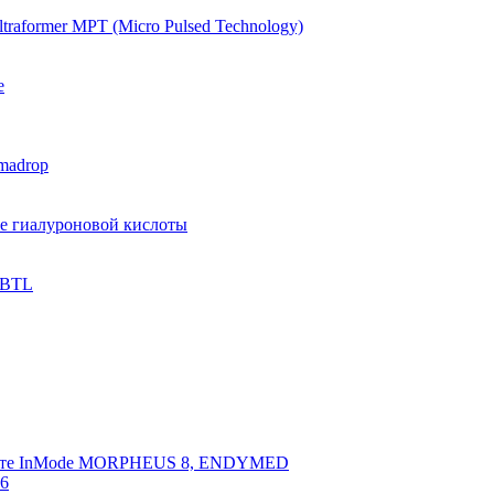
raformer MPT (Micro Pulsed Technology)
e
madrop
ве гиалуроновой кислоты
 BTL
арате InMode MORPHEUS 8, ENDYMED
 6