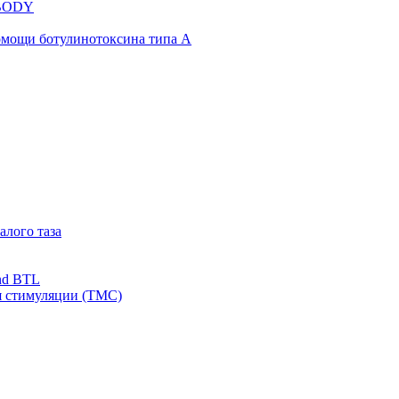
NBODY
омощи ботулинотоксина типа А
алого таза
nd BTL
я стимуляции (ТМС)