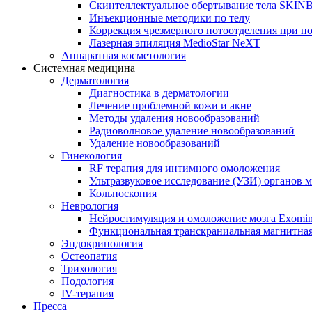
Скинтеллектуальное обертывание тела SKI
Инъекционные методики по телу
Коррекция чрезмерного потоотделения при п
Лазерная эпиляция MedioStar NeXT
Аппаратная косметология
Системная медицина
Дерматология
Диагностика в дерматологии
Лечение проблемной кожи и акне
Методы удаления новообразований
Радиоволновое удаление новообразований
Удаление новообразований
Гинекология
RF терапия для интимного омоложения
Ультразвуковое исследование (УЗИ) органов м
Кольпоскопия
Неврология
Нейростимуляция и омоложение мозга Exomi
Функциональная транскраниальная магнитна
Эндокринология
Остеопатия
Трихология
Подология
IV-терапия
Пресса