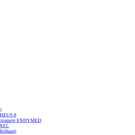
)
PHEUS 8
 аппарате ENDYMED
OXEL
illiant)