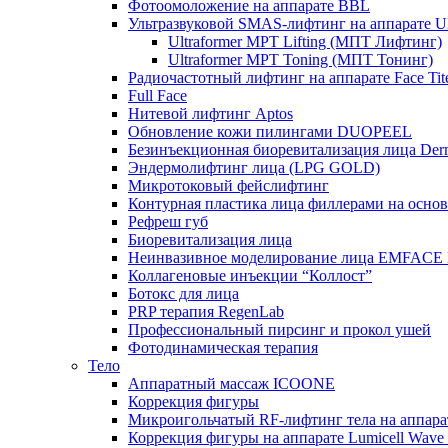
Фотоомоложение на аппарате BBL
Ультразвуковой SMAS-лифтинг на аппарате Ult
Ultraformer MPT Lifting (МПТ Лифтинг)
Ultraformer MPT Toning (МПТ Тонинг)
Радиочастотный лифтинг на аппарате Face Tit
Full Face
Нитевой лифтинг Aptos
Обновление кожи пилингами DUOPEEL
Безинъекционная биоревитализация лица Der
Эндермолифтинг лица (LPG GOLD)
Микротоковый фейслифтинг
Контурная пластика лица филлерами на осно
Рефреш губ
Биоревитализация лица
Неинвазивное моделирование лица EMFACE
Коллагеновые инъекции “Коллост”
Ботокс для лица
PRP терапия RegenLab
Профессиональный пирсинг и прокол ушей
Фотодинамическая терапия
Тело
Аппаратный массаж ICOONE
Коррекция фигуры
Микроигольчатый RF-лифтинг тела на апп
Коррекция фигуры на аппарате Lumicell Wave