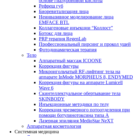
основе гиалуроновой кислоты
Рефреш губ
Биоревитализация лица
Неинвазивное моделирование лица
EMFACE BTL
Коллагеновые инъекции “Коллост”
Ботокс для лица
PRP терапия RegenLab
Профессиональный пирсинг и прокол ушей
Фотодинамическая терапия
Тело
Аппаратный массаж ICOONE
Коррекция фигуры
Микроигольчатый RF-лифтинг тела на
аппарате InMode MORPHEUS 8, ENDYMED
Коррекция фигуры на аппарате Lumicell
Wave 6
Скинтеллектуальное обертывание тела
SKINBODY
Инъекционные методики по телу
Коррекция чрезмерного потоотделения при
помощи ботулинотоксина типа А
Лазерная эпиляция MedioStar NeXT
Аппаратная косметология
Системная медицина