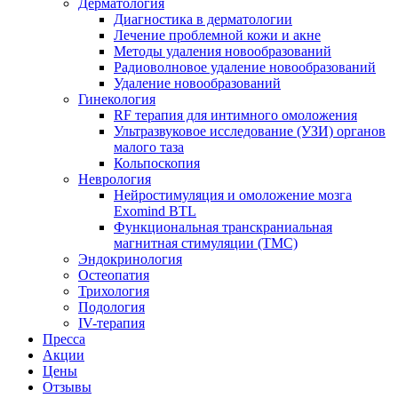
Дерматология
Диагностика в дерматологии
Лечение проблемной кожи и акне
Методы удаления новообразований
Радиоволновое удаление новообразований
Удаление новообразований
Гинекология
RF терапия для интимного омоложения
Ультразвуковое исследование (УЗИ) органов
малого таза
Кольпоскопия
Неврология
Нейростимуляция и омоложение мозга
Exomind BTL
Функциональная транскраниальная
магнитная стимуляции (ТМС)
Эндокринология
Остеопатия
Трихология
Подология
IV-терапия
Пресса
Акции
Цены
Отзывы