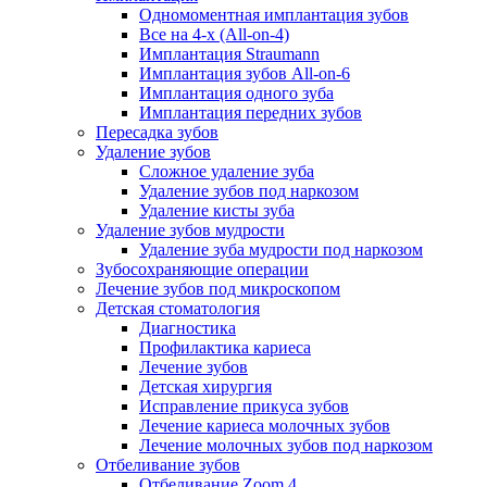
Одномоментная имплантация зубов
Все на 4-х (All-on-4)
Имплантация Straumann
Имплантация зубов All-on-6
Имплантация одного зуба
Имплантация передних зубов
Пересадка зубов
Удаление зубов
Сложное удаление зуба
Удаление зубов под наркозом
Удаление кисты зуба
Удаление зубов мудрости
Удаление зуба мудрости под наркозом
Зубосохраняющие операции
Лечение зубов под микроскопом
Детская стоматология
Диагностика
Профилактика кариеса
Лечение зубов
Детская хирургия
Исправление прикуса зубов
Лечение кариеса молочных зубов
Лечение молочных зубов под наркозом
Отбеливание зубов
Отбеливание Zoom 4