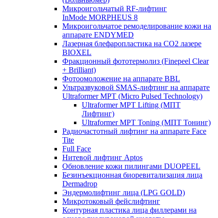
Микроигольчатый RF-лифтинг
InMode MORPHEUS 8
Микроигольчатое ремоделирование кожи на
аппарате ENDYMED
Лазерная блефаропластика на CO2 лазере
BIOXEL
Фракционный фототермолиз (Finepeel Clear
+ Brilliant)
Фотоомоложение на аппарате BBL
Ультразвуковой SMAS-лифтинг на аппарате
Ultraformer MPT (Micro Pulsed Technology)
Ultraformer MPT Lifting (МПТ
Лифтинг)
Ultraformer MPT Toning (МПТ Тонинг)
Радиочастотный лифтинг на аппарате Face
Tite
Full Face
Нитевой лифтинг Aptos
Обновление кожи пилингами DUOPEEL
Безинъекционная биоревитализация лица
Dermadrop
Эндермолифтинг лица (LPG GOLD)
Микротоковый фейслифтинг
Контурная пластика лица филлерами на