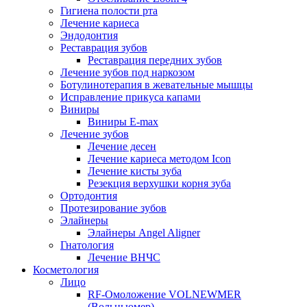
Гигиена полости рта
Лечение кариеса
Эндодонтия
Реставрация зубов
Реставрация передних зубов
Лечение зубов под наркозом
Ботулинотерапия в жевательные мышцы
Исправление прикуса капами
Виниры
Виниры E-max
Лечение зубов
Лечение десен
Лечение кариеса методом Icon
Лечение кисты зуба
Резекция верхушки корня зуба
Ортодонтия
Протезирование зубов
Элайнеры
Элайнеры Angel Aligner
Гнатология
Лечение ВНЧС
Косметология
Лицо
RF-Омоложение VOLNEWMER
(Вольньюмер)