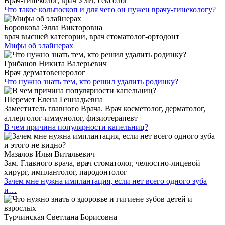
Врач-гинеколог, врач УЗИ, сексолог
Что такое кольпоскоп и для чего он нужен врачу-гинекологу?
Боровкова Элла Викторовна
врач высшей категории, врач стоматолог-ортодонт
Мифы об элайнерах
Грибанов Никита Валерьевич
Врач дерматовенеролог
Что нужно знать тем, кто решил удалить родинку?
Шеремет Елена Геннадьевна
Заместитель главного Врача. Врач косметолог, дерматолог,
аллерголог-иммунолог, физиотерапевт
В чем причина популярности капельниц?
Мазалов Илья Витальевич
Зам. Главного врача, врач стоматолог, челюстно-лицевой
хирург, имплантолог, пародонтолог
Зачем мне нужна имплантация, если нет всего одного зуба
и…
Турчинская Светлана Борисовна