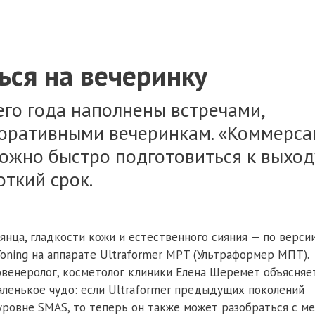
ься на вечеринку
го года наполнены встречами,
поративными вечеринкам. «Коммерса
можно быстро подготовиться к выход
откий срок.
нца, гладкости кожи и естественного сияния — по верси
ning на аппарате Ultraformer MPT (Ультраформер МПТ).
овенеролог, косметолог клиники Елена Шеремет объясняе
аленькое чудо: если Ultraformer предыдущих поколений
 уровне SMAS, то теперь он также может разобраться с м