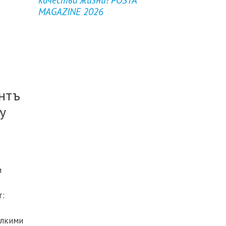
MAGAZINE 2026
нтъ
у
и
т:
елкими