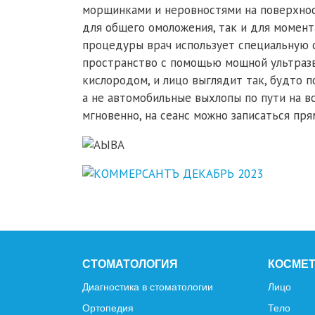
морщинками и неровностями на поверхнос
для общего омоложения, так и для момен
процедуры врач использует специальную 
пространство с помощью мощной ультразв
кислородом, и лицо выглядит так, будто 
а не автомобильные выхлопы по пути на в
мгновенно, на сеанс можно записаться пря
СТОМАТОЛОГИЯ
КОСМЕ
Диагностика в стоматологии
Лицо
Ортопедия
Тело