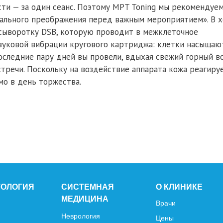
ти — за один сеанс. Поэтому MPT Toning мы рекомендуем
тального преображения перед важным мероприятием». В 
сыворотку DSB, которую проводит в межклеточное
уковой вибрации кругового картриджа: клетки насыщаю
последние пару дней вы провели, вдыхая свежий горный во
стречи. Поскольку на воздействие аппарата кожа реагиру
мо в день торжества.
ТОЛОГИЯ
СИСТЕМНАЯ
О КЛИНИКЕ
МЕДИЦИНА
Врачи
Неврология
Цены