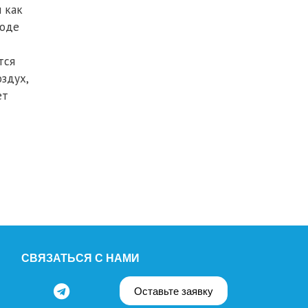
 как
ходе
тся
здух,
ет
СВЯЗАТЬСЯ С НАМИ
Оставьте заявку