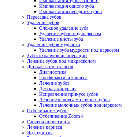
Имплантация зубов All-on-6
Имплантация одного зуба
Имплантация передних зубов
Пересадка зубов
Удаление зубов
Сложное удаление зуба
Удаление зубов под наркозом
Удаление кисты зуба
Удаление зубов мудрости
Удаление зуба мудрости под наркозом
Зубосохраняющие операции
Лечение зубов под микроскопом
Детская стоматология
Диагностика
Профилактика кариеса
Лечение зубов
Детская хирургия
Исправление прикуса зубов
Лечение кариеса молочных зубов
Лечение молочных зубов под наркозом
Отбеливание зубов
Отбеливание Zoom 4
Гигиена полости рта
Лечение кариеса
Эндодонтия