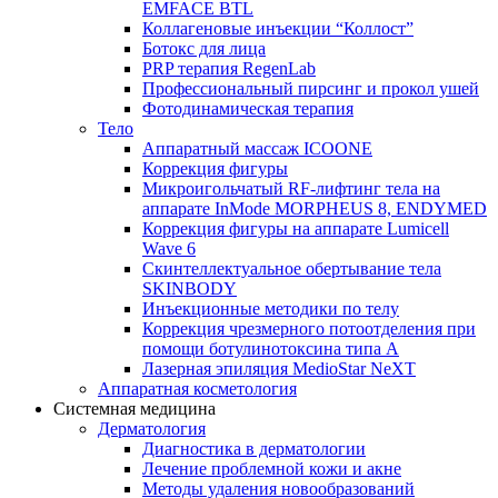
EMFACE BTL
Коллагеновые инъекции “Коллост”
Ботокс для лица
PRP терапия RegenLab
Профессиональный пирсинг и прокол ушей
Фотодинамическая терапия
Тело
Аппаратный массаж ICOONE
Коррекция фигуры
Микроигольчатый RF-лифтинг тела на
аппарате InMode MORPHEUS 8, ENDYMED
Коррекция фигуры на аппарате Lumicell
Wave 6
Скинтеллектуальное обертывание тела
SKINBODY
Инъекционные методики по телу
Коррекция чрезмерного потоотделения при
помощи ботулинотоксина типа А
Лазерная эпиляция MedioStar NeXT
Аппаратная косметология
Системная медицина
Дерматология
Диагностика в дерматологии
Лечение проблемной кожи и акне
Методы удаления новообразований