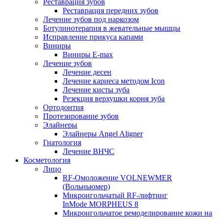
Реставрация зубов
Реставрация передних зубов
Лечение зубов под наркозом
Ботулинотерапия в жевательные мышцы
Исправление прикуса капами
Виниры
Виниры E-max
Лечение зубов
Лечение десен
Лечение кариеса методом Icon
Лечение кисты зуба
Резекция верхушки корня зуба
Ортодонтия
Протезирование зубов
Элайнеры
Элайнеры Angel Aligner
Гнатология
Лечение ВНЧС
Косметология
Лицо
RF-Омоложение VOLNEWMER
(Вольньюмер)
Микроигольчатый RF-лифтинг
InMode MORPHEUS 8
Микроигольчатое ремоделирование кожи на