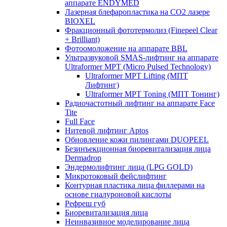
аппарате ENDYMED
Лазерная блефаропластика на CO2 лазере
BIOXEL
Фракционный фототермолиз (Finepeel Clear
+ Brilliant)
Фотоомоложение на аппарате BBL
Ультразвуковой SMAS-лифтинг на аппарате
Ultraformer MPT (Micro Pulsed Technology)
Ultraformer MPT Lifting (МПТ
Лифтинг)
Ultraformer MPT Toning (МПТ Тонинг)
Радиочастотный лифтинг на аппарате Face
Tite
Full Face
Нитевой лифтинг Aptos
Обновление кожи пилингами DUOPEEL
Безинъекционная биоревитализация лица
Dermadrop
Эндермолифтинг лица (LPG GOLD)
Микротоковый фейслифтинг
Контурная пластика лица филлерами на
основе гиалуроновой кислоты
Рефреш губ
Биоревитализация лица
Неинвазивное моделирование лица