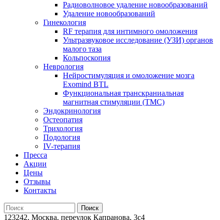
Радиоволновое удаление новообразований
Удаление новообразований
Гинекология
RF терапия для интимного омоложения
Ультразвуковое исследование (УЗИ) органов
малого таза
Кольпоскопия
Неврология
Нейростимуляция и омоложение мозга
Exomind BTL
Функциональная транскраниальная
магнитная стимуляции (ТМС)
Эндокринология
Остеопатия
Трихология
Подология
IV-терапия
Пресса
Акции
Цены
Отзывы
Контакты
123242, Москва, переулок Капранова, 3с4