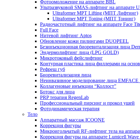
Фотоомоложение на аппарате BBL
Ультразвуковой SMAS-лифтинг на аппарате Ult
Ultraformer MPT Lifting (МПТ Лифтинг)
Ultraformer MPT Toning (МПТ Тонинг)
Радиочастотный лифтинг на аппарате Face Tit
Full Face
Нитевой лифтинг Aptos
Обновление кожи пилингами DUOPEEL
Безинъекционная биоревитализация лица Der
Эндермолифтинг лица (LPG GOLD)
Микротоковый фейслифтинг
Контурная пластика лица филлерами на осно
Рефреш губ
Биоревитализация лица
Неинвазивное моделирование лица EMFACE
Коллагеновые инъекции “Коллост”
Ботокс для лица
PRP терапия RegenLab
Профессиональный пирсинг и прокол ушей
Фотодинамическая терапия
Тело
Аппаратный массаж ICOONE
Коррекция фигуры
Микроигольчатый RF-лифтинг тела на апп
Коррекция фигуры на аппарате Lumicell Wave