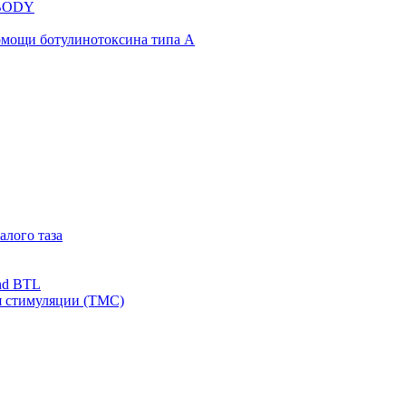
NBODY
омощи ботулинотоксина типа А
алого таза
nd BTL
я стимуляции (ТМС)