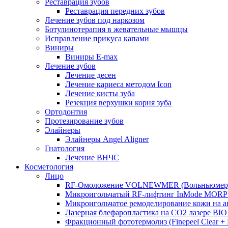
Реставрация зубов
Реставрация передних зубов
Лечение зубов под наркозом
Ботулинотерапия в жевательные мышцы
Исправление прикуса капами
Виниры
Виниры E-max
Лечение зубов
Лечение десен
Лечение кариеса методом Icon
Лечение кисты зуба
Резекция верхушки корня зуба
Ортодонтия
Протезирование зубов
Элайнеры
Элайнеры Angel Aligner
Гнатология
Лечение ВНЧС
Косметология
Лицо
RF-Омоложение VOLNEWMER (Вольньюмер
Микроигольчатый RF-лифтинг InMode MOR
Микроигольчатое ремоделирование кожи на
Лазерная блефаропластика на CO2 лазере BI
Фракционный фототермолиз (Finepeel Clear + Br