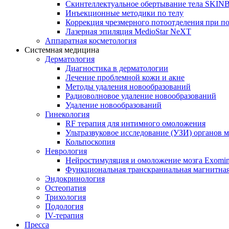
Скинтеллектуальное обертывание тела SKI
Инъекционные методики по телу
Коррекция чрезмерного потоотделения при п
Лазерная эпиляция MedioStar NeXT
Аппаратная косметология
Системная медицина
Дерматология
Диагностика в дерматологии
Лечение проблемной кожи и акне
Методы удаления новообразований
Радиоволновое удаление новообразований
Удаление новообразований
Гинекология
RF терапия для интимного омоложения
Ультразвуковое исследование (УЗИ) органов м
Кольпоскопия
Неврология
Нейростимуляция и омоложение мозга Exomi
Функциональная транскраниальная магнитна
Эндокринология
Остеопатия
Трихология
Подология
IV-терапия
Пресса