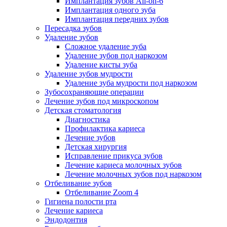
Имплантация зубов All-on-6
Имплантация одного зуба
Имплантация передних зубов
Пересадка зубов
Удаление зубов
Сложное удаление зуба
Удаление зубов под наркозом
Удаление кисты зуба
Удаление зубов мудрости
Удаление зуба мудрости под наркозом
Зубосохраняющие операции
Лечение зубов под микроскопом
Детская стоматология
Диагностика
Профилактика кариеса
Лечение зубов
Детская хирургия
Исправление прикуса зубов
Лечение кариеса молочных зубов
Лечение молочных зубов под наркозом
Отбеливание зубов
Отбеливание Zoom 4
Гигиена полости рта
Лечение кариеса
Эндодонтия