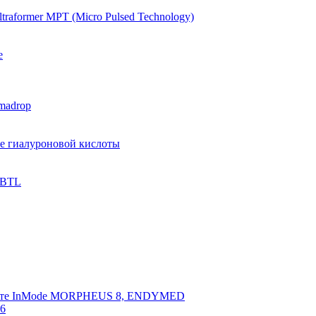
raformer MPT (Micro Pulsed Technology)
e
madrop
ве гиалуроновой кислоты
 BTL
арате InMode MORPHEUS 8, ENDYMED
 6