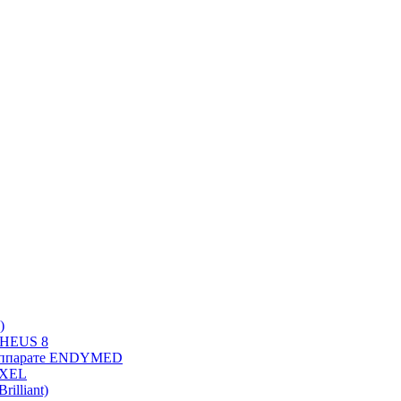
)
PHEUS 8
 аппарате ENDYMED
OXEL
illiant)