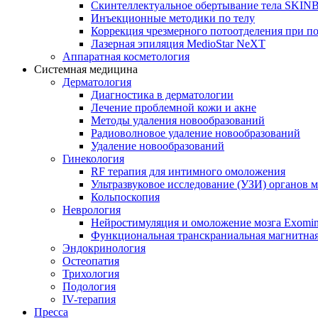
Скинтеллектуальное обертывание тела SKI
Инъекционные методики по телу
Коррекция чрезмерного потоотделения при п
Лазерная эпиляция MedioStar NeXT
Аппаратная косметология
Системная медицина
Дерматология
Диагностика в дерматологии
Лечение проблемной кожи и акне
Методы удаления новообразований
Радиоволновое удаление новообразований
Удаление новообразований
Гинекология
RF терапия для интимного омоложения
Ультразвуковое исследование (УЗИ) органов м
Кольпоскопия
Неврология
Нейростимуляция и омоложение мозга Exomi
Функциональная транскраниальная магнитна
Эндокринология
Остеопатия
Трихология
Подология
IV-терапия
Пресса