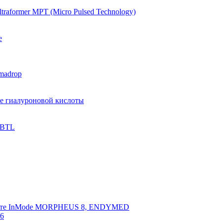
raformer MPT (Micro Pulsed Technology)
e
madrop
ве гиалуроновой кислоты
 BTL
арате InMode MORPHEUS 8, ENDYMED
 6