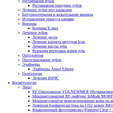
Реставрация зубов
Реставрация передних зубов
Лечение зубов под наркозом
Ботулинотерапия в жевательные мышцы
Исправление прикуса капами
Виниры
Виниры E-max
Лечение зубов
Лечение десен
Лечение кариеса методом Icon
Лечение кисты зуба
Резекция верхушки корня зуба
Ортодонтия
Протезирование зубов
Элайнеры
Элайнеры Angel Aligner
Гнатология
Лечение ВНЧС
Косметология
Лицо
RF-Омоложение VOLNEWMER (Вольньюмер
Микроигольчатый RF-лифтинг InMode MOR
Микроигольчатое ремоделирование кожи на
Лазерная блефаропластика на CO2 лазере BI
Фракционный фототермолиз (Finepeel Clear + Br