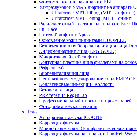
Фотоомоложение на аппарате BBL
Ультразвуковой SMAS-лифтинг на аппарате Ult
Ultraformer MPT Lifting (МПТ Лифтинг)
Ultraformer MPT Toning (МПТ Тонинг)
Радиочастотный лифтинг на аппарате Face Tit
Full Face
Нитевой лифтинг Aptos
Обновление кожи пилингами DUOPEEL
Безинъекционная биоревитализация лица Der
Эндермолифтинг лица (LPG GOLD)
Микротоковый фейслифтинг
Контурная пластика лица филлерами на осно
Рефреш губ
Биоревитализация лица
Неинвазивное моделирование лица EMFACE
Коллагеновые инъекции “Коллост”
Ботокс для лица
PRP терапия RegenLab
Профессиональный пирсинг и прокол ушей
Фотодинамическая терапия
Тело
Аппаратный массаж ICOONE
Коррекция фигуры
Микроигольчатый RF-лифтинг тела на апп
Коррекция фигуры на аппарате Lumicell Wave