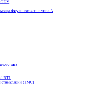
NBODY
омощи ботулинотоксина типа А
алого таза
nd BTL
я стимуляции (ТМС)