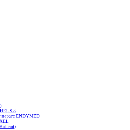
)
PHEUS 8
 аппарате ENDYMED
OXEL
illiant)