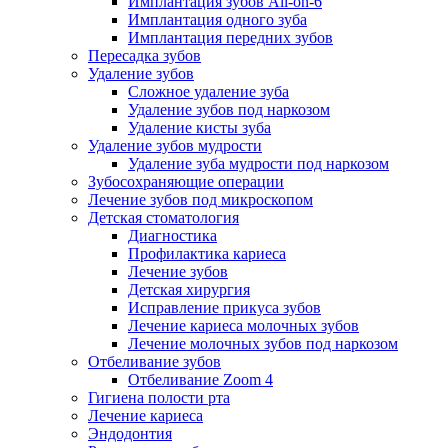
Имплантация зубов All-on-6
Имплантация одного зуба
Имплантация передних зубов
Пересадка зубов
Удаление зубов
Сложное удаление зуба
Удаление зубов под наркозом
Удаление кисты зуба
Удаление зубов мудрости
Удаление зуба мудрости под наркозом
Зубосохраняющие операции
Лечение зубов под микроскопом
Детская стоматология
Диагностика
Профилактика кариеса
Лечение зубов
Детская хирургия
Исправление прикуса зубов
Лечение кариеса молочных зубов
Лечение молочных зубов под наркозом
Отбеливание зубов
Отбеливание Zoom 4
Гигиена полости рта
Лечение кариеса
Эндодонтия