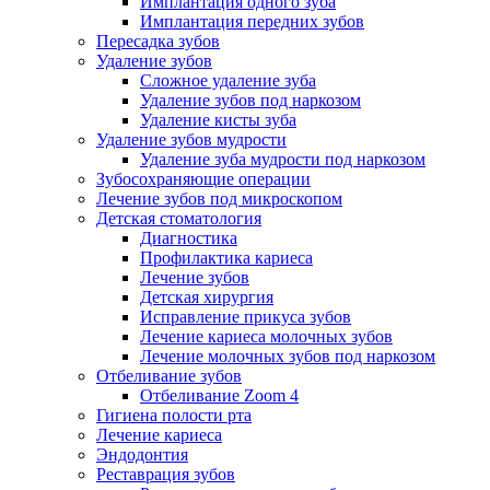
Имплантация одного зуба
Имплантация передних зубов
Пересадка зубов
Удаление зубов
Сложное удаление зуба
Удаление зубов под наркозом
Удаление кисты зуба
Удаление зубов мудрости
Удаление зуба мудрости под наркозом
Зубосохраняющие операции
Лечение зубов под микроскопом
Детская стоматология
Диагностика
Профилактика кариеса
Лечение зубов
Детская хирургия
Исправление прикуса зубов
Лечение кариеса молочных зубов
Лечение молочных зубов под наркозом
Отбеливание зубов
Отбеливание Zoom 4
Гигиена полости рта
Лечение кариеса
Эндодонтия
Реставрация зубов