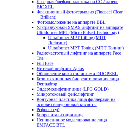
Лазерная блефаропластика на CO2 лазере
BIOXEL
Фракционный фототермолиз (Finepeel Clear
+ Brilliant)
Фотоомоложение на аппарате BBL
Ультразвуковой SMAS-лифтинг на аппарате
Ultraformer MPT (Micro Pulsed Technology)
Ultraformer MPT Lifting (МПТ
Лифтинг)
Ultraformer MPT Toning (МПТ Тонинг)
Радиочастотный лифтинг на аппарате Face
Tite
Full Face
Нитевой лифтинг Aptos
Обновление кожи пилингами DUOPEEL
Безинъекционная биоревитализация лица
Dermadrop
Эндермолифтинг лица (LPG GOLD)
Микротоковый фейслифтинг
Контурная пластика лица филлерами на
основе гиалуроновой кислоты
Рефреш губ
Биоревитализация лица
Неинвазивное моделирование лица
EMFACE BTL