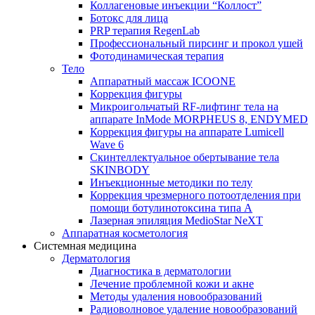
Коллагеновые инъекции “Коллост”
Ботокс для лица
PRP терапия RegenLab
Профессиональный пирсинг и прокол ушей
Фотодинамическая терапия
Тело
Аппаратный массаж ICOONE
Коррекция фигуры
Микроигольчатый RF-лифтинг тела на
аппарате InMode MORPHEUS 8, ENDYMED
Коррекция фигуры на аппарате Lumicell
Wave 6
Скинтеллектуальное обертывание тела
SKINBODY
Инъекционные методики по телу
Коррекция чрезмерного потоотделения при
помощи ботулинотоксина типа А
Лазерная эпиляция MedioStar NeXT
Аппаратная косметология
Системная медицина
Дерматология
Диагностика в дерматологии
Лечение проблемной кожи и акне
Методы удаления новообразований
Радиоволновое удаление новообразований