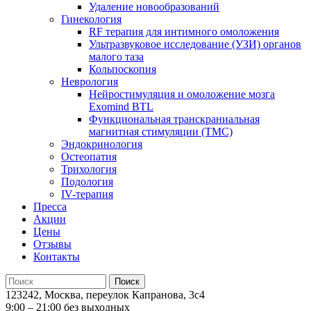
Удаление новообразований
Гинекология
RF терапия для интимного омоложения
Ультразвуковое исследование (УЗИ) органов
малого таза
Кольпоскопия
Неврология
Нейростимуляция и омоложение мозга
Exomind BTL
Функциональная транскраниальная
магнитная стимуляции (ТМС)
Эндокринология
Остеопатия
Трихология
Подология
IV-терапия
Пресса
Акции
Цены
Отзывы
Контакты
123242, Москва, переулок Капранова, 3с4
9:00 – 21:00 без выходных