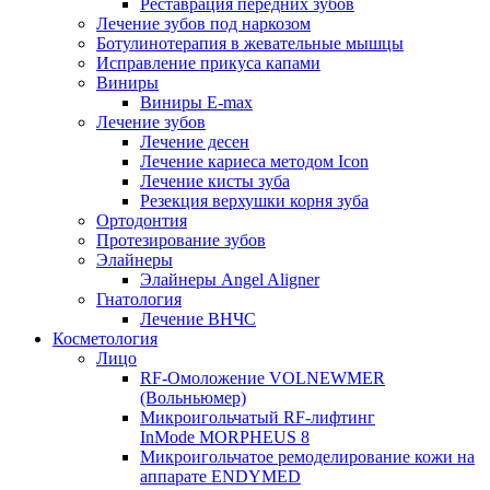
Реставрация передних зубов
Лечение зубов под наркозом
Ботулинотерапия в жевательные мышцы
Исправление прикуса капами
Виниры
Виниры E-max
Лечение зубов
Лечение десен
Лечение кариеса методом Icon
Лечение кисты зуба
Резекция верхушки корня зуба
Ортодонтия
Протезирование зубов
Элайнеры
Элайнеры Angel Aligner
Гнатология
Лечение ВНЧС
Косметология
Лицо
RF-Омоложение VOLNEWMER
(Вольньюмер)
Микроигольчатый RF-лифтинг
InMode MORPHEUS 8
Микроигольчатое ремоделирование кожи на
аппарате ENDYMED