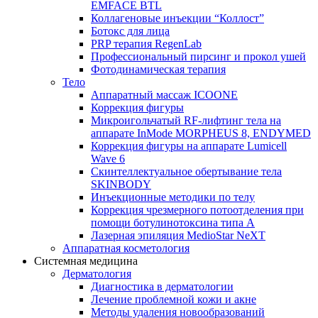
EMFACE BTL
Коллагеновые инъекции “Коллост”
Ботокс для лица
PRP терапия RegenLab
Профессиональный пирсинг и прокол ушей
Фотодинамическая терапия
Тело
Аппаратный массаж ICOONE
Коррекция фигуры
Микроигольчатый RF-лифтинг тела на
аппарате InMode MORPHEUS 8, ENDYMED
Коррекция фигуры на аппарате Lumicell
Wave 6
Скинтеллектуальное обертывание тела
SKINBODY
Инъекционные методики по телу
Коррекция чрезмерного потоотделения при
помощи ботулинотоксина типа А
Лазерная эпиляция MedioStar NeXT
Аппаратная косметология
Системная медицина
Дерматология
Диагностика в дерматологии
Лечение проблемной кожи и акне
Методы удаления новообразований