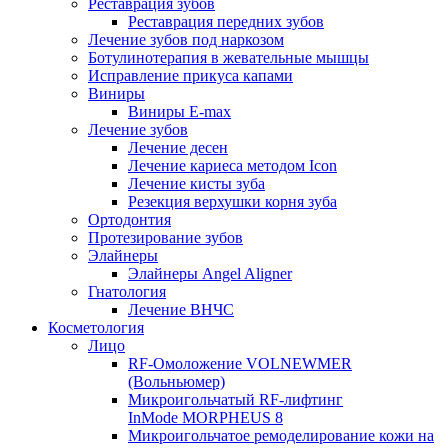
Реставрация зубов
Реставрация передних зубов
Лечение зубов под наркозом
Ботулинотерапия в жевательные мышцы
Исправление прикуса капами
Виниры
Виниры E-max
Лечение зубов
Лечение десен
Лечение кариеса методом Icon
Лечение кисты зуба
Резекция верхушки корня зуба
Ортодонтия
Протезирование зубов
Элайнеры
Элайнеры Angel Aligner
Гнатология
Лечение ВНЧС
Косметология
Лицо
RF-Омоложение VOLNEWMER
(Вольньюмер)
Микроигольчатый RF-лифтинг
InMode MORPHEUS 8
Микроигольчатое ремоделирование кожи на