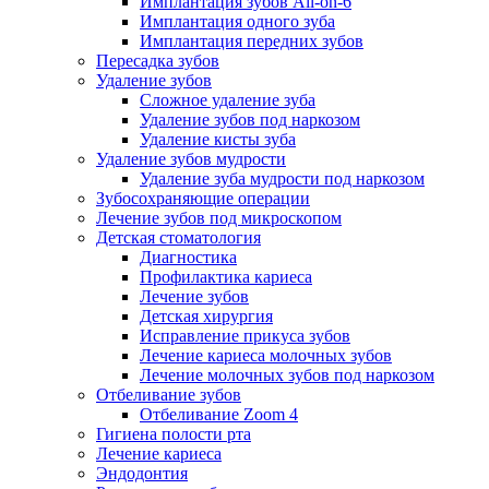
Имплантация зубов All-on-6
Имплантация одного зуба
Имплантация передних зубов
Пересадка зубов
Удаление зубов
Сложное удаление зуба
Удаление зубов под наркозом
Удаление кисты зуба
Удаление зубов мудрости
Удаление зуба мудрости под наркозом
Зубосохраняющие операции
Лечение зубов под микроскопом
Детская стоматология
Диагностика
Профилактика кариеса
Лечение зубов
Детская хирургия
Исправление прикуса зубов
Лечение кариеса молочных зубов
Лечение молочных зубов под наркозом
Отбеливание зубов
Отбеливание Zoom 4
Гигиена полости рта
Лечение кариеса
Эндодонтия