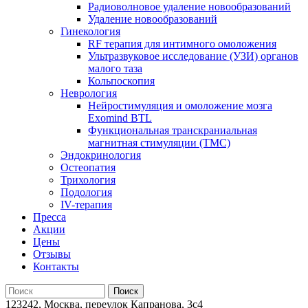
Радиоволновое удаление новообразований
Удаление новообразований
Гинекология
RF терапия для интимного омоложения
Ультразвуковое исследование (УЗИ) органов
малого таза
Кольпоскопия
Неврология
Нейростимуляция и омоложение мозга
Exomind BTL
Функциональная транскраниальная
магнитная стимуляции (ТМС)
Эндокринология
Остеопатия
Трихология
Подология
IV-терапия
Пресса
Акции
Цены
Отзывы
Контакты
123242, Москва, переулок Капранова, 3с4