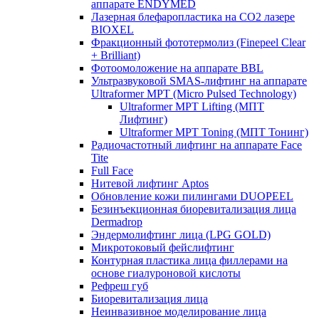
аппарате ENDYMED
Лазерная блефаропластика на CO2 лазере
BIOXEL
Фракционный фототермолиз (Finepeel Clear
+ Brilliant)
Фотоомоложение на аппарате BBL
Ультразвуковой SMAS-лифтинг на аппарате
Ultraformer MPT (Micro Pulsed Technology)
Ultraformer MPT Lifting (МПТ
Лифтинг)
Ultraformer MPT Toning (МПТ Тонинг)
Радиочастотный лифтинг на аппарате Face
Tite
Full Face
Нитевой лифтинг Aptos
Обновление кожи пилингами DUOPEEL
Безинъекционная биоревитализация лица
Dermadrop
Эндермолифтинг лица (LPG GOLD)
Микротоковый фейслифтинг
Контурная пластика лица филлерами на
основе гиалуроновой кислоты
Рефреш губ
Биоревитализация лица
Неинвазивное моделирование лица