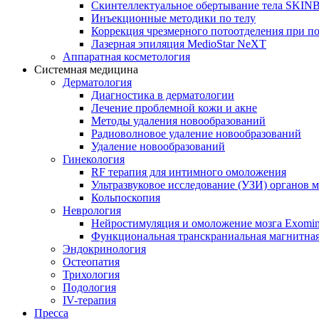
Скинтеллектуальное обертывание тела SKI
Инъекционные методики по телу
Коррекция чрезмерного потоотделения при п
Лазерная эпиляция MedioStar NeXT
Аппаратная косметология
Системная медицина
Дерматология
Диагностика в дерматологии
Лечение проблемной кожи и акне
Методы удаления новообразований
Радиоволновое удаление новообразований
Удаление новообразований
Гинекология
RF терапия для интимного омоложения
Ультразвуковое исследование (УЗИ) органов м
Кольпоскопия
Неврология
Нейростимуляция и омоложение мозга Exomi
Функциональная транскраниальная магнитна
Эндокринология
Остеопатия
Трихология
Подология
IV-терапия
Пресса