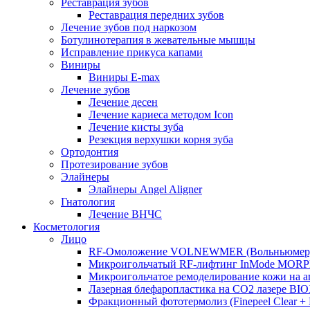
Реставрация зубов
Реставрация передних зубов
Лечение зубов под наркозом
Ботулинотерапия в жевательные мышцы
Исправление прикуса капами
Виниры
Виниры E-max
Лечение зубов
Лечение десен
Лечение кариеса методом Icon
Лечение кисты зуба
Резекция верхушки корня зуба
Ортодонтия
Протезирование зубов
Элайнеры
Элайнеры Angel Aligner
Гнатология
Лечение ВНЧС
Косметология
Лицо
RF-Омоложение VOLNEWMER (Вольньюмер
Микроигольчатый RF-лифтинг InMode MOR
Микроигольчатое ремоделирование кожи на
Лазерная блефаропластика на CO2 лазере BI
Фракционный фототермолиз (Finepeel Clear + Br