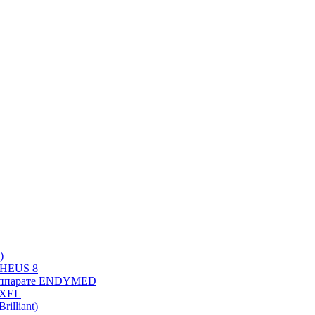
)
PHEUS 8
 аппарате ENDYMED
OXEL
illiant)