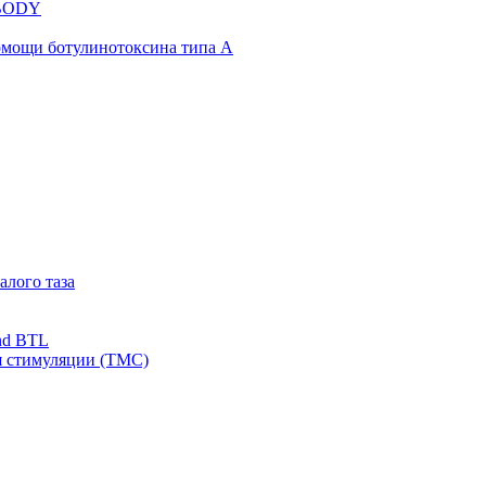
NBODY
омощи ботулинотоксина типа А
алого таза
nd BTL
я стимуляции (ТМС)