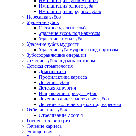
Имплантация зубов All-on-6
Имплантация одного зуба
Имплантация передних зубов
Пересадка зубов
Удаление зубов
Сложное удаление зуба
Удаление зубов под наркозом
Удаление кисты зуба
Удаление зубов мудрости
Удаление зуба мудрости под наркозом
Зубосохраняющие операции
Лечение зубов под микроскопом
Детская стоматология
Диагностика
Профилактика кариеса
Лечение зубов
Детская хирургия
Исправление прикуса зубов
Лечение кариеса молочных зубов
Лечение молочных зубов под наркозом
Отбеливание зубов
Отбеливание Zoom 4
Гигиена полости рта
Лечение кариеса
Эндодонтия