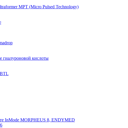
raformer MPT (Micro Pulsed Technology)
e
madrop
ве гиалуроновой кислоты
 BTL
арате InMode MORPHEUS 8, ENDYMED
 6