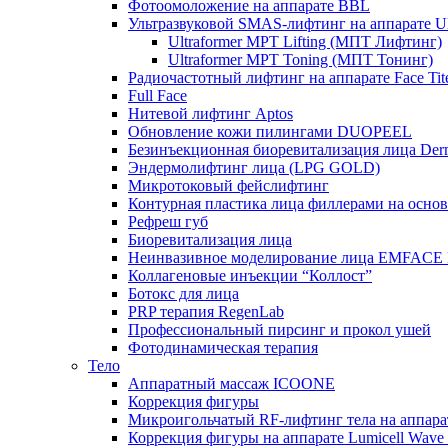
Фотоомоложение на аппарате BBL
Ультразвуковой SMAS-лифтинг на аппарате Ult
Ultraformer MPT Lifting (МПТ Лифтинг)
Ultraformer MPT Toning (МПТ Тонинг)
Радиочастотный лифтинг на аппарате Face Tit
Full Face
Нитевой лифтинг Aptos
Обновление кожи пилингами DUOPEEL
Безинъекционная биоревитализация лица Der
Эндермолифтинг лица (LPG GOLD)
Микротоковый фейслифтинг
Контурная пластика лица филлерами на осно
Рефреш губ
Биоревитализация лица
Неинвазивное моделирование лица EMFACE
Коллагеновые инъекции “Коллост”
Ботокс для лица
PRP терапия RegenLab
Профессиональный пирсинг и прокол ушей
Фотодинамическая терапия
Тело
Аппаратный массаж ICOONE
Коррекция фигуры
Микроигольчатый RF-лифтинг тела на апп
Коррекция фигуры на аппарате Lumicell Wave