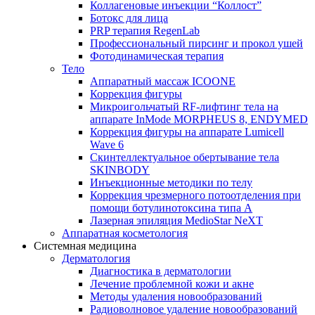
Коллагеновые инъекции “Коллост”
Ботокс для лица
PRP терапия RegenLab
Профессиональный пирсинг и прокол ушей
Фотодинамическая терапия
Тело
Аппаратный массаж ICOONE
Коррекция фигуры
Микроигольчатый RF-лифтинг тела на
аппарате InMode MORPHEUS 8, ENDYMED
Коррекция фигуры на аппарате Lumicell
Wave 6
Скинтеллектуальное обертывание тела
SKINBODY
Инъекционные методики по телу
Коррекция чрезмерного потоотделения при
помощи ботулинотоксина типа А
Лазерная эпиляция MedioStar NeXT
Аппаратная косметология
Системная медицина
Дерматология
Диагностика в дерматологии
Лечение проблемной кожи и акне
Методы удаления новообразований
Радиоволновое удаление новообразований