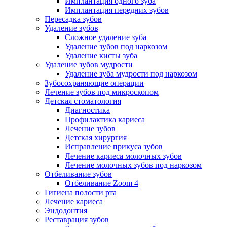
Имплантация одного зуба
Имплантация передних зубов
Пересадка зубов
Удаление зубов
Сложное удаление зуба
Удаление зубов под наркозом
Удаление кисты зуба
Удаление зубов мудрости
Удаление зуба мудрости под наркозом
Зубосохраняющие операции
Лечение зубов под микроскопом
Детская стоматология
Диагностика
Профилактика кариеса
Лечение зубов
Детская хирургия
Исправление прикуса зубов
Лечение кариеса молочных зубов
Лечение молочных зубов под наркозом
Отбеливание зубов
Отбеливание Zoom 4
Гигиена полости рта
Лечение кариеса
Эндодонтия
Реставрация зубов