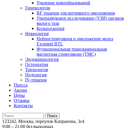
Удаление новообразований
Гинекология
RF терапия для интимного омоложения
Ультразвуковое исследование (УЗИ) органов
малого таза
Кольпоскопия
Неврология
Нейростимуляция и омоложение мозга
Exomind BTL
Функциональная транскраниальная
магнитная стимуляции (ТМС)
Эндокринология
Остеопатия
Трихология
Подология
IV-терапия
Пресса
Акции
Цены
Отзывы
Контакты
123242, Москва, переулок Капранова, 3с4
9:00 – 21:00 без выходных