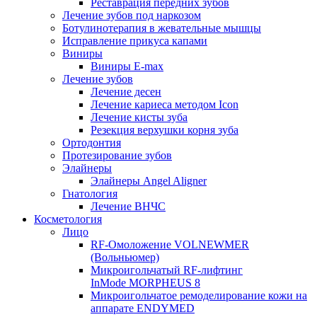
Реставрация передних зубов
Лечение зубов под наркозом
Ботулинотерапия в жевательные мышцы
Исправление прикуса капами
Виниры
Виниры E-max
Лечение зубов
Лечение десен
Лечение кариеса методом Icon
Лечение кисты зуба
Резекция верхушки корня зуба
Ортодонтия
Протезирование зубов
Элайнеры
Элайнеры Angel Aligner
Гнатология
Лечение ВНЧС
Косметология
Лицо
RF-Омоложение VOLNEWMER
(Вольньюмер)
Микроигольчатый RF-лифтинг
InMode MORPHEUS 8
Микроигольчатое ремоделирование кожи на
аппарате ENDYMED