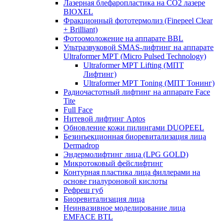
Лазерная блефаропластика на CO2 лазере
BIOXEL
Фракционный фототермолиз (Finepeel Clear
+ Brilliant)
Фотоомоложение на аппарате BBL
Ультразвуковой SMAS-лифтинг на аппарате
Ultraformer MPT (Micro Pulsed Technology)
Ultraformer MPT Lifting (МПТ
Лифтинг)
Ultraformer MPT Toning (МПТ Тонинг)
Радиочастотный лифтинг на аппарате Face
Tite
Full Face
Нитевой лифтинг Aptos
Обновление кожи пилингами DUOPEEL
Безинъекционная биоревитализация лица
Dermadrop
Эндермолифтинг лица (LPG GOLD)
Микротоковый фейслифтинг
Контурная пластика лица филлерами на
основе гиалуроновой кислоты
Рефреш губ
Биоревитализация лица
Неинвазивное моделирование лица
EMFACE BTL