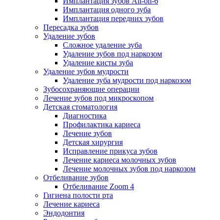
Имплантация зубов All-on-6
Имплантация одного зуба
Имплантация передних зубов
Пересадка зубов
Удаление зубов
Сложное удаление зуба
Удаление зубов под наркозом
Удаление кисты зуба
Удаление зубов мудрости
Удаление зуба мудрости под наркозом
Зубосохраняющие операции
Лечение зубов под микроскопом
Детская стоматология
Диагностика
Профилактика кариеса
Лечение зубов
Детская хирургия
Исправление прикуса зубов
Лечение кариеса молочных зубов
Лечение молочных зубов под наркозом
Отбеливание зубов
Отбеливание Zoom 4
Гигиена полости рта
Лечение кариеса
Эндодонтия