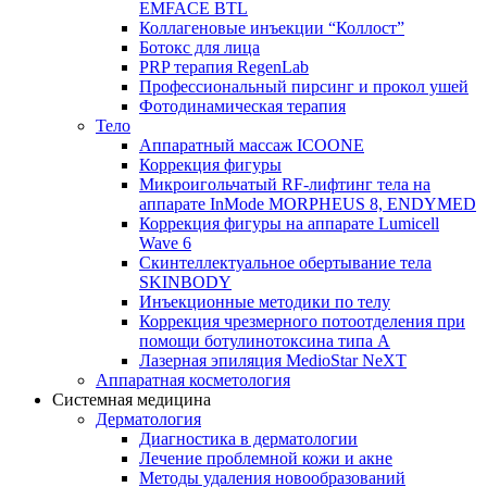
EMFACE BTL
Коллагеновые инъекции “Коллост”
Ботокс для лица
PRP терапия RegenLab
Профессиональный пирсинг и прокол ушей
Фотодинамическая терапия
Тело
Аппаратный массаж ICOONE
Коррекция фигуры
Микроигольчатый RF-лифтинг тела на
аппарате InMode MORPHEUS 8, ENDYMED
Коррекция фигуры на аппарате Lumicell
Wave 6
Скинтеллектуальное обертывание тела
SKINBODY
Инъекционные методики по телу
Коррекция чрезмерного потоотделения при
помощи ботулинотоксина типа А
Лазерная эпиляция MedioStar NeXT
Аппаратная косметология
Системная медицина
Дерматология
Диагностика в дерматологии
Лечение проблемной кожи и акне
Методы удаления новообразований