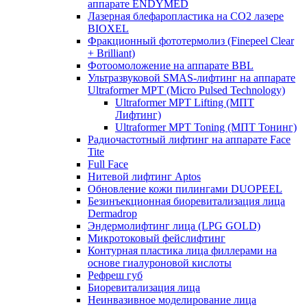
аппарате ENDYMED
Лазерная блефаропластика на CO2 лазере
BIOXEL
Фракционный фототермолиз (Finepeel Clear
+ Brilliant)
Фотоомоложение на аппарате BBL
Ультразвуковой SMAS-лифтинг на аппарате
Ultraformer MPT (Micro Pulsed Technology)
Ultraformer MPT Lifting (МПТ
Лифтинг)
Ultraformer MPT Toning (МПТ Тонинг)
Радиочастотный лифтинг на аппарате Face
Tite
Full Face
Нитевой лифтинг Aptos
Обновление кожи пилингами DUOPEEL
Безинъекционная биоревитализация лица
Dermadrop
Эндермолифтинг лица (LPG GOLD)
Микротоковый фейслифтинг
Контурная пластика лица филлерами на
основе гиалуроновой кислоты
Рефреш губ
Биоревитализация лица
Неинвазивное моделирование лица