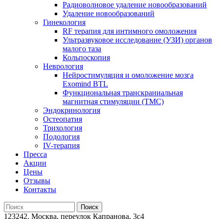
Радиоволновое удаление новообразований
Удаление новообразований
Гинекология
RF терапия для интимного омоложения
Ультразвуковое исследование (УЗИ) органов
малого таза
Кольпоскопия
Неврология
Нейростимуляция и омоложение мозга
Exomind BTL
Функциональная транскраниальная
магнитная стимуляции (ТМС)
Эндокринология
Остеопатия
Трихология
Подология
IV-терапия
Пресса
Акции
Цены
Отзывы
Контакты
123242, Москва, переулок Капранова, 3с4