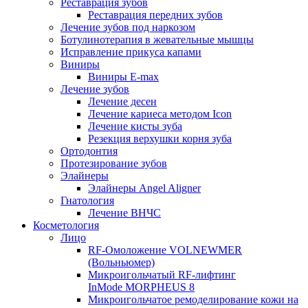
Реставрация зубов
Реставрация передних зубов
Лечение зубов под наркозом
Ботулинотерапия в жевательные мышцы
Исправление прикуса капами
Виниры
Виниры E-max
Лечение зубов
Лечение десен
Лечение кариеса методом Icon
Лечение кисты зуба
Резекция верхушки корня зуба
Ортодонтия
Протезирование зубов
Элайнеры
Элайнеры Angel Aligner
Гнатология
Лечение ВНЧС
Косметология
Лицо
RF-Омоложение VOLNEWMER
(Вольньюмер)
Микроигольчатый RF-лифтинг
InMode MORPHEUS 8
Микроигольчатое ремоделирование кожи на