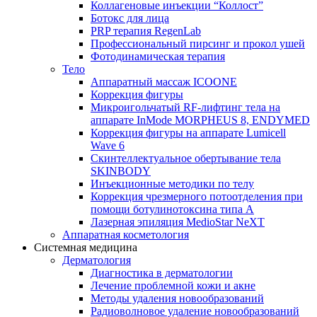
Коллагеновые инъекции “Коллост”
Ботокс для лица
PRP терапия RegenLab
Профессиональный пирсинг и прокол ушей
Фотодинамическая терапия
Тело
Аппаратный массаж ICOONE
Коррекция фигуры
Микроигольчатый RF-лифтинг тела на
аппарате InMode MORPHEUS 8, ENDYMED
Коррекция фигуры на аппарате Lumicell
Wave 6
Скинтеллектуальное обертывание тела
SKINBODY
Инъекционные методики по телу
Коррекция чрезмерного потоотделения при
помощи ботулинотоксина типа А
Лазерная эпиляция MedioStar NeXT
Аппаратная косметология
Системная медицина
Дерматология
Диагностика в дерматологии
Лечение проблемной кожи и акне
Методы удаления новообразований
Радиоволновое удаление новообразований