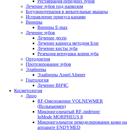
Реставрация передних зубов
Лечение зубов под наркозом
Ботулинотерапия в жевательные мышцы
Исправление прикуса капами
Виниры
Виниры E-max
Лечение зубов
Лечение десен
Лечение кариеса методом Icon
Лечение кисты зуба
Резекция верхушки корня зуба
Ортодонтия
Протезирование зубов
Элайнеры
Элайнеры Angel Aligner
Гнатология
Лечение ВНЧС
Косметология
Лицо
RF-Омоложение VOLNEWMER
(Вольньюмер)
Микроигольчатый RF-лифтинг
InMode MORPHEUS 8
Микроигольчатое ремоделирование кожи на
аппарате ENDYMED