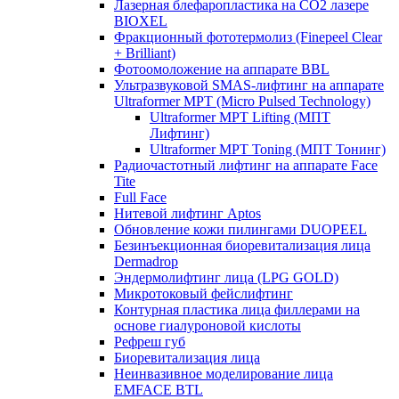
Лазерная блефаропластика на CO2 лазере
BIOXEL
Фракционный фототермолиз (Finepeel Clear
+ Brilliant)
Фотоомоложение на аппарате BBL
Ультразвуковой SMAS-лифтинг на аппарате
Ultraformer MPT (Micro Pulsed Technology)
Ultraformer MPT Lifting (МПТ
Лифтинг)
Ultraformer MPT Toning (МПТ Тонинг)
Радиочастотный лифтинг на аппарате Face
Tite
Full Face
Нитевой лифтинг Aptos
Обновление кожи пилингами DUOPEEL
Безинъекционная биоревитализация лица
Dermadrop
Эндермолифтинг лица (LPG GOLD)
Микротоковый фейслифтинг
Контурная пластика лица филлерами на
основе гиалуроновой кислоты
Рефреш губ
Биоревитализация лица
Неинвазивное моделирование лица
EMFACE BTL