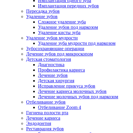
Имплантация одного зуба
Имплантация передних зубов
Пересадка зубов
Удаление зубов
Сложное удаление зуба
Удаление зубов под наркозом
Удаление кисты зуба
Удаление зубов мудрости
Удаление зуба мудрости под наркозом
Зубосохраняющие операции
Лечение зубов под микроскопом
Детская стоматология
Диагностика
Профилактика кариеса
Лечение зубов
Детская хирургия
Исправление прикуса зубов
Лечение кариеса молочных зубов
Лечение молочных зубов под наркозом
Отбеливание зубов
Отбеливание Zoom 4
Гигиена полости рта
Лечение кариеса
Эндодонтия
Реставрация зубов