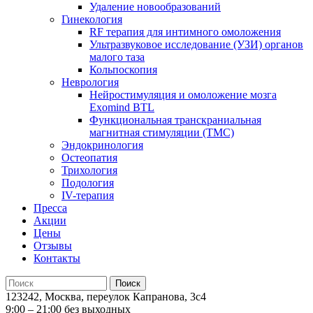
Удаление новообразований
Гинекология
RF терапия для интимного омоложения
Ультразвуковое исследование (УЗИ) органов
малого таза
Кольпоскопия
Неврология
Нейростимуляция и омоложение мозга
Exomind BTL
Функциональная транскраниальная
магнитная стимуляции (ТМС)
Эндокринология
Остеопатия
Трихология
Подология
IV-терапия
Пресса
Акции
Цены
Отзывы
Контакты
123242, Москва, переулок Капранова, 3с4
9:00 – 21:00 без выходных