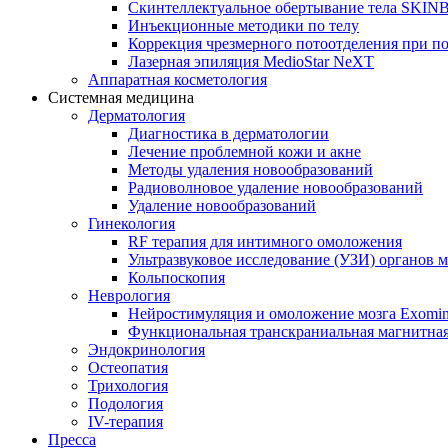
Скинтеллектуальное обертывание тела SKI
Инъекционные методики по телу
Коррекция чрезмерного потоотделения при п
Лазерная эпиляция MedioStar NeXT
Аппаратная косметология
Системная медицина
Дерматология
Диагностика в дерматологии
Лечение проблемной кожи и акне
Методы удаления новообразований
Радиоволновое удаление новообразований
Удаление новообразований
Гинекология
RF терапия для интимного омоложения
Ультразвуковое исследование (УЗИ) органов м
Кольпоскопия
Неврология
Нейростимуляция и омоложение мозга Exomi
Функциональная транскраниальная магнитна
Эндокринология
Остеопатия
Трихология
Подология
IV-терапия
Пресса