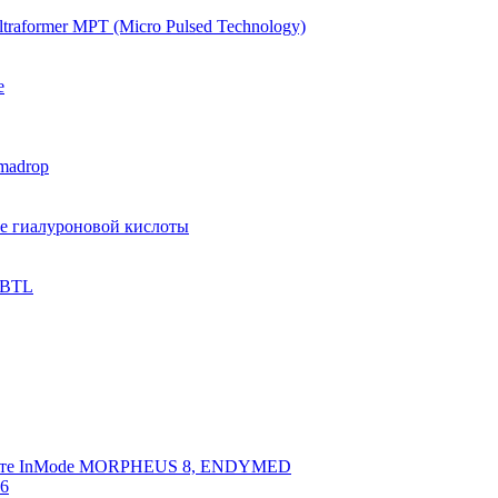
raformer MPT (Micro Pulsed Technology)
e
madrop
ве гиалуроновой кислоты
 BTL
арате InMode MORPHEUS 8, ENDYMED
 6