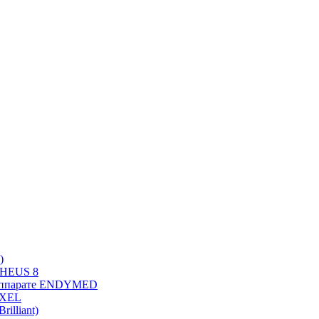
)
PHEUS 8
 аппарате ENDYMED
OXEL
illiant)