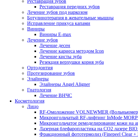
Реставрация зубов
Реставрация передних зубов
Лечение зубов под наркозом
Ботулинотерапия в жевательные мышцы
Исправление прикуса капами
Виниры
Виниры E-max
Лечение зубов
Лечение десен
Лечение кариеса методом Icon
Лечение кисты зуба
Резекция верхушки корня зуба
Ортодонтия
Протезирование зубов
Элайнеры
Элайнеры Angel Aligner
Гнатология
Лечение ВНЧС
Косметология
Лицо
RF-Омоложение VOLNEWMER (Вольньюмер
Микроигольчатый RF-лифтинг InMode MOR
Микроигольчатое ремоделирование кожи на
Лазерная блефаропластика на CO2 лазере BI
Фракционный фототермолиз (Finepeel Clear + Br