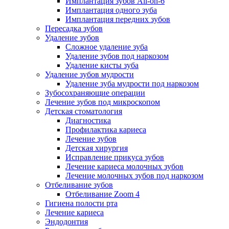
Имплантация зубов All-on-6
Имплантация одного зуба
Имплантация передних зубов
Пересадка зубов
Удаление зубов
Сложное удаление зуба
Удаление зубов под наркозом
Удаление кисты зуба
Удаление зубов мудрости
Удаление зуба мудрости под наркозом
Зубосохраняющие операции
Лечение зубов под микроскопом
Детская стоматология
Диагностика
Профилактика кариеса
Лечение зубов
Детская хирургия
Исправление прикуса зубов
Лечение кариеса молочных зубов
Лечение молочных зубов под наркозом
Отбеливание зубов
Отбеливание Zoom 4
Гигиена полости рта
Лечение кариеса
Эндодонтия