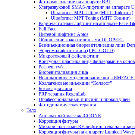
Фотоомоложение на аппарате BBL
Ультразвуковой SMAS-лифтинг на аппарате Ult
Ultraformer MPT Lifting (МПТ Лифтинг)
Ultraformer MPT Toning (МПТ Тонинг)
Радиочастотный лифтинг на аппарате Face Tit
Full Face
Нитевой лифтинг Aptos
Обновление кожи пилингами DUOPEEL
Безинъекционная биоревитализация лица Der
Эндермолифтинг лица (LPG GOLD)
Микротоковый фейслифтинг
Контурная пластика лица филлерами на осно
Рефреш губ
Биоревитализация лица
Неинвазивное моделирование лица EMFACE
Коллагеновые инъекции “Коллост”
Ботокс для лица
PRP терапия RegenLab
Профессиональный пирсинг и прокол ушей
Фотодинамическая терапия
Тело
Аппаратный массаж ICOONE
Коррекция фигуры
Микроигольчатый RF-лифтинг тела на апп
Коррекция фигуры на аппарате Lumicell Wave