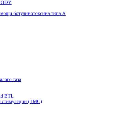
NBODY
омощи ботулинотоксина типа А
алого таза
nd BTL
я стимуляции (ТМС)