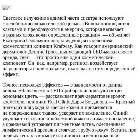
Световое излучение видимой части спектра используют
с лечебно-профилактической целью. «Волны поглощаются
клетками и преобразуются в энергию, которая вызывает
в разных слоях кожи определенные реакции», — объясняет
Екатерина Смольянинова, заведующая отделением
косметологии клиники Kraftway. Как говорит американский
дерматолог Деннис Гросс, выпускающий LED-маски своего
бренда, свет — это просто еще один косметический
компонент. Он, как, например, ретинол, воздействует
на рецепторы в клетках кожи, оказывая на них определенный
эффект.
Точнее, несколько эффектов — в зависимости от длины
волны. «Чаще всего в LED-приборах используются три
основных цвета, — рассказывает врач-дерматовенеролог,
косметолог клиники Real Clinic Дарья Богданова. — Красный
подходит для ухода за зрелой кожей и применяется
на поврежденных тканях, ускоряет их заживление. Синий
улучшает состояние проблемной кожи и снимает воспаление,
а оранжевый устраняет пигментные пятна, обеспечивает
лимфатический дренаж и смягчает грубую кожу». Кстати, при
первых тестах в космосе отличились именно красный