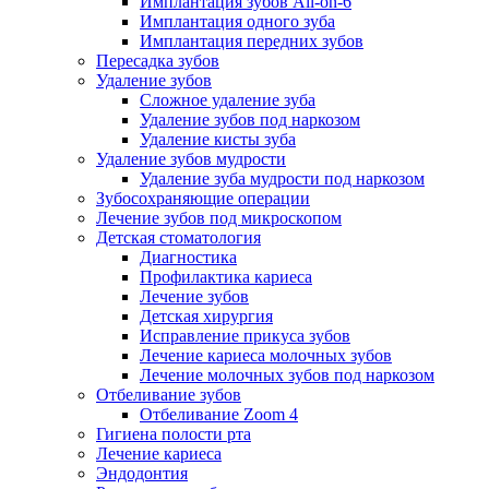
Имплантация зубов All-on-6
Имплантация одного зуба
Имплантация передних зубов
Пересадка зубов
Удаление зубов
Сложное удаление зуба
Удаление зубов под наркозом
Удаление кисты зуба
Удаление зубов мудрости
Удаление зуба мудрости под наркозом
Зубосохраняющие операции
Лечение зубов под микроскопом
Детская стоматология
Диагностика
Профилактика кариеса
Лечение зубов
Детская хирургия
Исправление прикуса зубов
Лечение кариеса молочных зубов
Лечение молочных зубов под наркозом
Отбеливание зубов
Отбеливание Zoom 4
Гигиена полости рта
Лечение кариеса
Эндодонтия