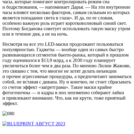
часы, которые помогают контролировать режим сна
и бодрствования, — напоминает Дарья. — На эти внутренние
часы влияют несколько факторов, самым сильным из которых
является попадание света в глаза». И да, по ее словам,
особенно важную роль играет коротковолновый синий свет.
Поэтому Богданова советует использовать такую маску утром
или в течение дня, а не на ночь.
Несмотря на все это LED-маски продолжают пользоваться
популярностью. Гаджеты — вообще один из самых быстро
развивающихся сегментов бьюти-рынка, который в прошлом
году оценивался в $13,9 млрд, а к 2030 году планирует
увеличиться более чем в два раза. По мнению Лилии Жажоян,
это связано с тем, что многие не хотят делать инъекции
и прочие агрессивные процедуры, а предпочитают заниматься
собой, не вставая с дивана. Ну и конечно, не стоит сбрасывать
со счетов эффект «запретграма». Такие маски крайне
фотогеничны — и кадры в них неизменно собирают лайки
и привлекают внимание. Что, как ни крути, тоже приятный
эффект.