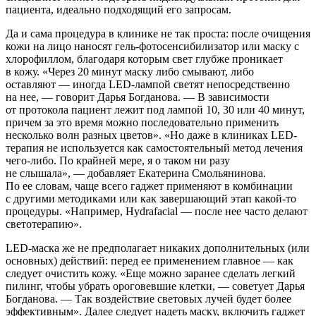
пациента, идеально подходящий его запросам.
Да и сама процедура в клинике не так проста: после очищения
кожи на лицо наносят гель-фотосенсибилизатор или маску с
хлорофиллом, благодаря которым свет глубже проникает
в кожу. «Через 20 минут маску либо смывают, либо
оставляют — иногда LED-лампой светят непосредственно
на нее, — говорит Дарья Богданова. — В зависимости
от протокола пациент лежит под лампой 10, 30 или 40 минут,
причем за это время можно последовательно применить
несколько волн разных цветов». «Но даже в клиниках LED-
терапия не используется как самостоятельный метод лечения
чего-либо. По крайней мере, я о таком ни разу
не слышала», — добавляет Екатерина Смольянинова.
По ее словам, чаще всего гаджет применяют в комбинации
с другими методиками или как завершающий этап какой-то
процедуры. «Например, Hydrafacial — после нее часто делают
светотерапию».
LED-маска же не предполагает никаких дополнительных (или
основных) действий: перед ее применением главное — как
следует очистить кожу. «Еще можно заранее сделать легкий
пилинг, чтобы убрать ороговевшие клетки, — советует Дарья
Богданова. — Так воздействие световых лучей будет более
эффективным». Далее следует надеть маску, включить гаджет