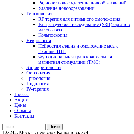
Радиоволновое удаление новообразований
Удаление новообразований
Гинекология
RF терапия для интимного омоложения
Ультразвуковое исследование (УЗИ) органов
малого таза
Кольпоскопия
Неврология
Нейростимуляция и омоложение мозга
Exomind BTL
Функциональная транскраниальная
магнитная стимуляции (ТМС)
Эндокринология
Остеопатия
Трихология
Подология
IV-терапия
Пресса
Акции
Цены
Отзывы
Контакты
123242, Москва, переулок Капранова, 3с4