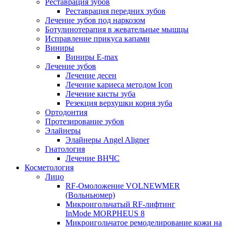
Реставрация зубов
Реставрация передних зубов
Лечение зубов под наркозом
Ботулинотерапия в жевательные мышцы
Исправление прикуса капами
Виниры
Виниры E-max
Лечение зубов
Лечение десен
Лечение кариеса методом Icon
Лечение кисты зуба
Резекция верхушки корня зуба
Ортодонтия
Протезирование зубов
Элайнеры
Элайнеры Angel Aligner
Гнатология
Лечение ВНЧС
Косметология
Лицо
RF-Омоложение VOLNEWMER
(Вольньюмер)
Микроигольчатый RF-лифтинг
InMode MORPHEUS 8
Микроигольчатое ремоделирование кожи на