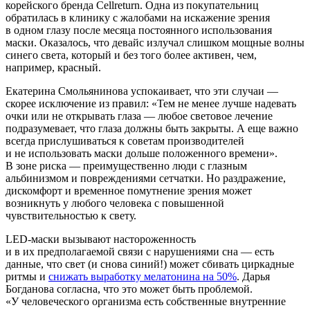
корейского бренда Cellreturn. Одна из покупательниц
обратилась в клинику с жалобами на искажение зрения
в одном глазу после месяца постоянного использования
маски. Оказалось, что девайс излучал слишком мощные волны
синего света, который и без того более активен, чем,
например, красный.
Екатерина Смольянинова успокаивает, что эти случаи —
скорее исключение из правил: «Тем не менее лучше надевать
очки или не открывать глаза — любое световое лечение
подразумевает, что глаза должны быть закрыты. А еще важно
всегда прислушиваться к советам производителей
и не использовать маски дольше положенного времени».
В зоне риска — преимущественно люди с глазным
альбинизмом и повреждениями сетчатки. Но раздражение,
дискомфорт и временное помутнение зрения может
возникнуть у любого человека с повышенной
чувствительностью к свету.
LED-маски вызывают настороженность
и в их предполагаемой связи с нарушениями сна — есть
данные, что свет (и снова синий!) может сбивать циркадные
ритмы и
снижать выработку мелатонина на 50%
. Дарья
Богданова согласна, что это может быть проблемой.
«У человеческого организма есть собственные внутренние