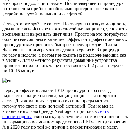
и выбрать подходящий режим. После завершения процедуры
и отключения прибора необходимо протереть поверхность
устройства сухой тканью или салфеткой.
И что, это все зря? Не совсем. Несмотря на низкую мощность,
домашние девайсы кое на что способны: например, успокоить
воспаления и выровнять цвет лица. Просто на это потребуется
больше сеансов, чем в клинике. Эффект от профессиональных
процедур тоже проявится быстрее, предупреждает Лилия
Жажоян: «Например, можно сделать курс из 6–8 процедур
по разу в неделю, а потом приходить на поддерживающие раз
в месяц». Для заметного результата домашние устройства
придется использовать чаще и постоянно: 1–2 раза в неделю
по 10–15 минут.
Перед профессиональной LED-процедурой врач всегда
надевает на пациента очки, защищающие глаза от яркого
света. Для домашних гаджетов очки не предусмотрены,
потому что свет в них не такой активный. Тем не менее
в июле этого года бренду Neutrogеna пришлось
снять
с производства
свою маску для лечения акне: в сети появилась
информация о возможном вреде синего LED-света для зрения.
А в 2020 году по той же причине раскритиковали и маску