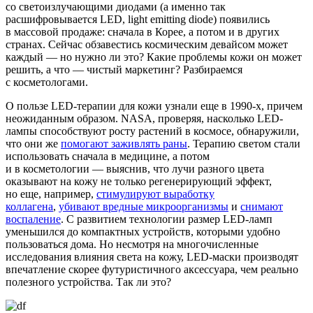
cо светоизлучающими диодами (а именно так
расшифровывается LED, light emitting diode) появились
в массовой продаже: сначала в Корее, а потом и в других
странах. Сейчас обзавестись космическим девайсом может
каждый — но нужно ли это? Какие проблемы кожи он может
решить, а что — чистый маркетинг? Разбираемся
с косметологами.
О пользе LED-терапии для кожи узнали еще в 1990-х, причем
неожиданным образом. NASA, проверяя, насколько LED-
лампы способствуют росту растений в космосе, обнаружили,
что они же
помогают заживлять раны
. Терапию светом стали
использовать сначала в медицине, а потом
и в косметологии — выяснив, что лучи разного цвета
оказывают на кожу не только регенерирующий эффект,
но еще, например,
стимулируют выработку
коллагена
,
убивают вредные микроорганизмы
и
снимают
воспаление
. С развитием технологии размер LED-ламп
уменьшился до компактных устройств, которыми удобно
пользоваться дома. Но несмотря на многочисленные
исследования влияния света на кожу, LED-маски производят
впечатление скорее футуристичного аксессуара, чем реально
полезного устройства. Так ли это?