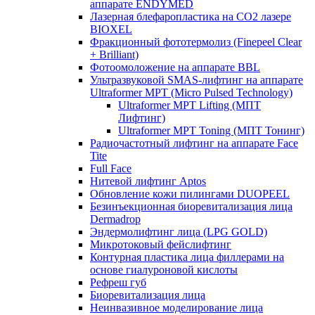
аппарате ENDYMED
Лазерная блефаропластика на CO2 лазере
BIOXEL
Фракционный фототермолиз (Finepeel Clear
+ Brilliant)
Фотоомоложение на аппарате BBL
Ультразвуковой SMAS-лифтинг на аппарате
Ultraformer MPT (Micro Pulsed Technology)
Ultraformer MPT Lifting (МПТ
Лифтинг)
Ultraformer MPT Toning (МПТ Тонинг)
Радиочастотный лифтинг на аппарате Face
Tite
Full Face
Нитевой лифтинг Aptos
Обновление кожи пилингами DUOPEEL
Безинъекционная биоревитализация лица
Dermadrop
Эндермолифтинг лица (LPG GOLD)
Микротоковый фейслифтинг
Контурная пластика лица филлерами на
основе гиалуроновой кислоты
Рефреш губ
Биоревитализация лица
Неинвазивное моделирование лица