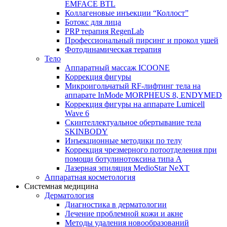
EMFACE BTL
Коллагеновые инъекции “Коллост”
Ботокс для лица
PRP терапия RegenLab
Профессиональный пирсинг и прокол ушей
Фотодинамическая терапия
Тело
Аппаратный массаж ICOONE
Коррекция фигуры
Микроигольчатый RF-лифтинг тела на
аппарате InMode MORPHEUS 8, ENDYMED
Коррекция фигуры на аппарате Lumicell
Wave 6
Скинтеллектуальное обертывание тела
SKINBODY
Инъекционные методики по телу
Коррекция чрезмерного потоотделения при
помощи ботулинотоксина типа А
Лазерная эпиляция MedioStar NeXT
Аппаратная косметология
Системная медицина
Дерматология
Диагностика в дерматологии
Лечение проблемной кожи и акне
Методы удаления новообразований