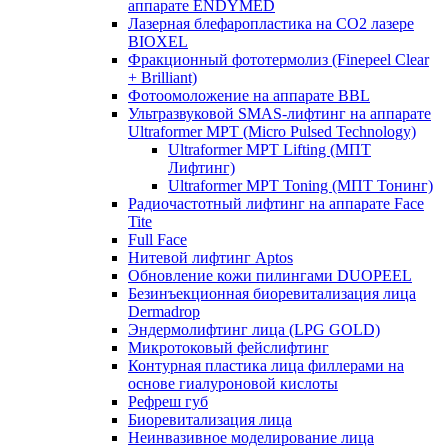
аппарате ENDYMED
Лазерная блефаропластика на CO2 лазере
BIOXEL
Фракционный фототермолиз (Finepeel Clear
+ Brilliant)
Фотоомоложение на аппарате BBL
Ультразвуковой SMAS-лифтинг на аппарате
Ultraformer MPT (Micro Pulsed Technology)
Ultraformer MPT Lifting (МПТ
Лифтинг)
Ultraformer MPT Toning (МПТ Тонинг)
Радиочастотный лифтинг на аппарате Face
Tite
Full Face
Нитевой лифтинг Aptos
Обновление кожи пилингами DUOPEEL
Безинъекционная биоревитализация лица
Dermadrop
Эндермолифтинг лица (LPG GOLD)
Микротоковый фейслифтинг
Контурная пластика лица филлерами на
основе гиалуроновой кислоты
Рефреш губ
Биоревитализация лица
Неинвазивное моделирование лица