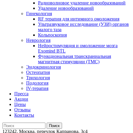
Радиоволновое удаление новообразований
Удаление новообразований
Гинекология
RF терапия для интимного омоложения
Ультразвуковое исследование (УЗИ) органов
малого таза
Кольпоскопия
Неврология
Нейростимуляция и омоложение мозга
Exomind BTL
Функциональная транскраниальная
магнитная стимуляции (ТМС)
Эндокринология
Остеопатия
Трихология
Подология
IV-терапия
Пресса
Акции
Цены
Отзывы
Контакты
123242, Москва, переулок Капранова, 3с4