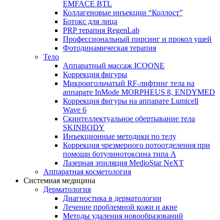
EMFACE BTL
Коллагеновые инъекции “Коллост”
Ботокс для лица
PRP терапия RegenLab
Профессиональный пирсинг и прокол ушей
Фотодинамическая терапия
Тело
Аппаратный массаж ICOONE
Коррекция фигуры
Микроигольчатый RF-лифтинг тела на
аппарате InMode MORPHEUS 8, ENDYMED
Коррекция фигуры на аппарате Lumicell
Wave 6
Скинтеллектуальное обертывание тела
SKINBODY
Инъекционные методики по телу
Коррекция чрезмерного потоотделения при
помощи ботулинотоксина типа А
Лазерная эпиляция MedioStar NeXT
Аппаратная косметология
Системная медицина
Дерматология
Диагностика в дерматологии
Лечение проблемной кожи и акне
Методы удаления новообразований