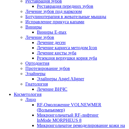
Реставрация зубов
Реставрация передних зубов
Лечение зубов под наркозом
Ботулинотерапия в жевательные мышцы
Исправление прикуса капами
Виниры
Виниры E-max
Лечение зубов
Лечение десен
Лечение кариеса методом Icon
Лечение кисты зуба
Резекция верхушки корня зуба
Ортодонтия
Протезирование зубов
Элайнеры
Элайнеры Angel Aligner
Гнатология
Лечение ВНЧС
Косметология
Лицо
RF-Омоложение VOLNEWMER
(Вольньюмер)
Микроигольчатый RF-лифтинг
InMode MORPHEUS 8
Микроигольчатое ремоделирование кожи на