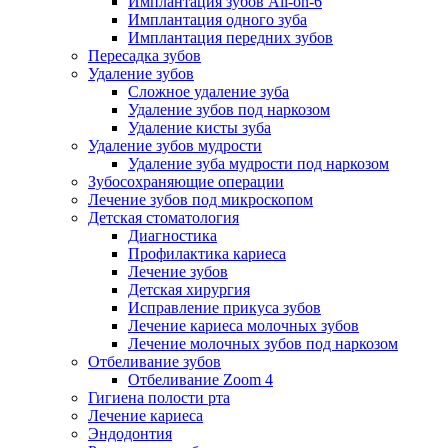
Имплантация зубов All-on-6
Имплантация одного зуба
Имплантация передних зубов
Пересадка зубов
Удаление зубов
Сложное удаление зуба
Удаление зубов под наркозом
Удаление кисты зуба
Удаление зубов мудрости
Удаление зуба мудрости под наркозом
Зубосохраняющие операции
Лечение зубов под микроскопом
Детская стоматология
Диагностика
Профилактика кариеса
Лечение зубов
Детская хирургия
Исправление прикуса зубов
Лечение кариеса молочных зубов
Лечение молочных зубов под наркозом
Отбеливание зубов
Отбеливание Zoom 4
Гигиена полости рта
Лечение кариеса
Эндодонтия